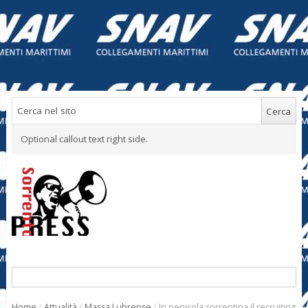
Optional callout text right side.
Home
/
Attualità
/
Massa Lubrense
/
In penisola sorrentina il recruiting