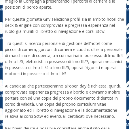
meglio la Compagnia presentando i percorsi di carriera e le
posizioni di bordo aperte.
Per questa giornata Gnv seleziona profili sia in ambito hotel che
deck & engine con comprovata e pregressa esperienza nel
ruolo già muniti di libretto di navigazione e corsi Stcw.
Tra questi si ricerca personale di gestione dell’hotel come
piccoli di camera, garzoni di camera e cuochi, oltre a personale
di macchina e di coperta, tra cui marinai in possesso di Imo II/4
o Imo II/5, elettricisti in possesso di Imo III/7, operai meccanici
in possesso di Imo III/4 o Imo III/5, operai frigoristi e operai
motoristi in possesso di Imo III/5.
Ai candidati che parteciperanno all’open day è richiesta, quindi,
comprovata esperienza pregressa a bordo e dovranno inoltre
portare con sé una copia del proprio documento d’identità in
corso di validità, una copia del proprio curriculum vitae
aggiornato ed il libretto di navigazione e la documentazione
relativa ai corsi Sctw ed eventuali certificati ove necessario.
Per l’invio dei CV è possibile consultare anche il sito della