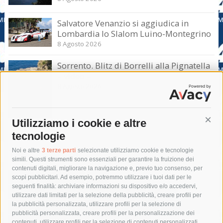
Salvatore Venanzio si aggiudica in
Lombardia lo Slalom Luino-Montegrino
8 Agosto 2026
Sorrento. Blitz di Borrelli alla Pignatella
– video –
8 Agosto 2026
Utilizziamo i cookie e altre
Cont
tecnologie
Tag
Noi e altre
3 terze parti
selezionate utilizziamo cookie e tecnologie
simili. Questi strumenti sono essenziali per garantire la fruizione dei
contenuti digitali, migliorare la navigazione e, previo tuo consenso, per
acqua
allerta meteo
anas
scopi pubblicitari. Ad esempio, potremmo utilizzare i tuoi dati per le
seguenti finalità: archiviare informazioni su dispositivo e/o accedervi,
area marina protetta di punta campanella
arresto
utilizzare dati limitati per la selezione della pubblicità, creare profili per
la pubblicità personalizzata, utilizzare profili per la selezione di
Asl Napoli 3 sud
capitaneria di porto
capri
carabinieri
pubblicità personalizzata, creare profili per la personalizzazione dei
castellammare di stabia
circumvesuviana
contenuti, utilizzare profili per la selezione di contenuti personalizzati,