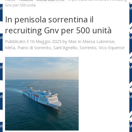
Gnv per 500 unità
In penisola sorrentina il
recruiting Gnv per 500 unità
16 Maggio 2025
Max
Pubblicato il
by
in
Massa Lubrense
,
Meta
,
Piano di Sorrento
,
Sant'Agnello
,
Sorrento
,
Vico Equense