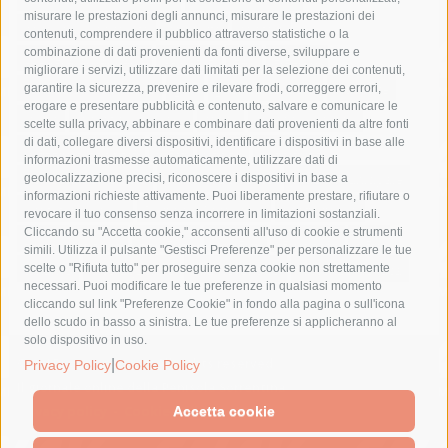
misurare le prestazioni degli annunci, misurare le prestazioni dei
comune di sorrento
concerto
contagi
contenuti, comprendere il pubblico attraverso statistiche o la
combinazione di dati provenienti da fonti diverse, sviluppare e
costiera amalfitana
covid-19
eav
elezioni
migliorare i servizi, utilizzare dati limitati per la selezione dei contenuti,
fondazione sorrento
gori
guardia costiera
incidente
garantire la sicurezza, prevenire e rilevare frodi, correggere errori,
erogare e presentare pubblicità e contenuto, salvare e comunicare le
lavori
lorenzo balducelli
mare
massa lubrense
scelte sulla privacy, abbinare e combinare dati provenienti da altre fonti
di dati, collegare diversi dispositivi, identificare i dispositivi in base alle
massimo coppola
Meta
napoli
ordinanza
informazioni trasmesse automaticamente, utilizzare dati di
penisola sorrentina
piano di sorrento
polizia municipale
geolocalizzazione precisi, riconoscere i dispositivi in base a
informazioni richieste attivamente. Puoi liberamente prestare, rifiutare o
protezione civile
Regione Campania
sant'agnello
revocare il tuo consenso senza incorrere in limitazioni sostanziali.
Cliccando su "Accetta cookie," acconsenti all'uso di cookie e strumenti
sindaco cuomo
sorrento
studenti
temporali
treni
simili. Utilizza il pulsante "Gestisci Preferenze" per personalizzare le tue
turismo
Vico Equense
villa fiorentino
vincenzo de luca
scelte o "Rifiuta tutto" per proseguire senza cookie non strettamente
necessari. Puoi modificare le tue preferenze in qualsiasi momento
cliccando sul link "Preferenze Cookie" in fondo alla pagina o sull'icona
dello scudo in basso a sinistra. Le tue preferenze si applicheranno al
solo dispositivo in uso.
© 2015 SorrentoPress. All rights reserved.
|
Privacy Policy
Cookie Policy
Il giornale online della Penisola Sorrentina
Privacy policy
-
Cookie Policy
Accetta cookie