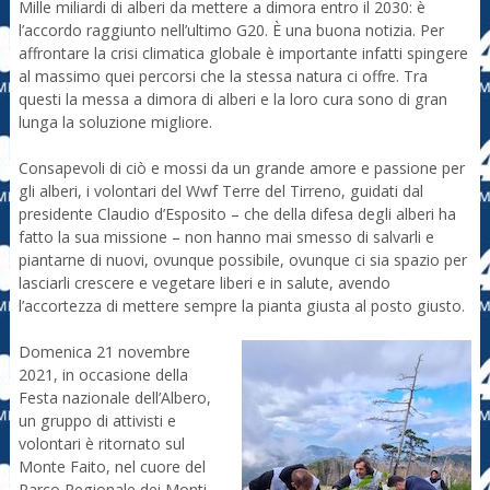
Mille miliardi di alberi da mettere a dimora entro il 2030: è
l’accordo raggiunto nell’ultimo G20. È una buona notizia. Per
affrontare la crisi climatica globale è importante infatti spingere
al massimo quei percorsi che la stessa natura ci offre. Tra
questi la messa a dimora di alberi e la loro cura sono di gran
lunga la soluzione migliore.
Consapevoli di ciò e mossi da un grande amore e passione per
gli alberi, i volontari del Wwf Terre del Tirreno, guidati dal
presidente Claudio d’Esposito – che della difesa degli alberi ha
fatto la sua missione – non hanno mai smesso di salvarli e
piantarne di nuovi, ovunque possibile, ovunque ci sia spazio per
lasciarli crescere e vegetare liberi e in salute, avendo
l’accortezza di mettere sempre la pianta giusta al posto giusto.
Domenica 21 novembre
2021, in occasione della
Festa nazionale dell’Albero,
un gruppo di attivisti e
volontari è ritornato sul
Monte Faito, nel cuore del
Parco Regionale dei Monti