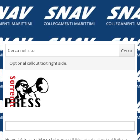
Optional callout text right side.
Home
/
Attualità
/
Massa Lubrense
/
Il Wwf pianta alberi sul Faito, a