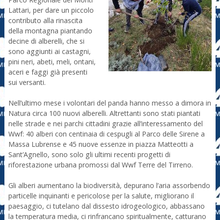
Lattari, per dare un piccolo
contributo alla rinascita
della montagna piantando
decine di alberelli, che si
sono aggiunti ai castagni,
pini neri, abeti, meli, ontani,
aceri e faggi già presenti
sui versanti.
Nell’ultimo mese i volontari del panda hanno messo a dimora in
Natura circa 100 nuovi alberelli. Altrettanti sono stati piantati
nelle strade e nei parchi cittadini grazie all’interessamento del
Wwf: 40 alberi con centinaia di cespugli al Parco delle Sirene a
Massa Lubrense e 45 nuove essenze in piazza Matteotti a
Sant’Agnello, sono solo gli ultimi recenti progetti di
riforestazione urbana promossi dal Wwf Terre del Tirreno.
Gli alberi aumentano la biodiversità, depurano l’aria assorbendo
particelle inquinanti e pericolose per la salute, migliorano il
paesaggio, ci tutelano dal dissesto idrogeologico, abbassano
la temperatura media, ci rinfrancano spiritualmente, catturano