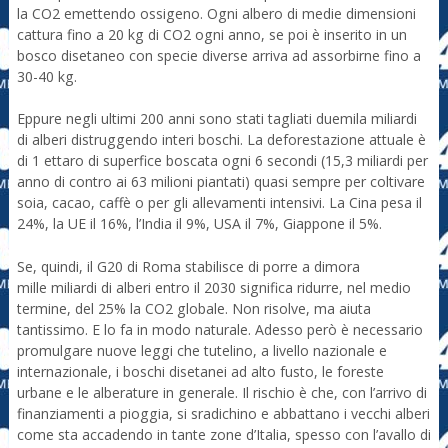
la CO2 emettendo ossigeno. Ogni albero di medie dimensioni
cattura fino a 20 kg di CO2 ogni anno, se poi è inserito in un
bosco disetaneo con specie diverse arriva ad assorbirne fino a
30-40 kg.
Eppure negli ultimi 200 anni sono stati tagliati duemila miliardi
di alberi distruggendo interi boschi. La deforestazione attuale è
di 1 ettaro di superfice boscata ogni 6 secondi (15,3 miliardi per
anno di contro ai 63 milioni piantati) quasi sempre per coltivare
soia, cacao, caffè o per gli allevamenti intensivi. La Cina pesa il
24%, la UE il 16%, l’India il 9%, USA il 7%, Giappone il 5%.
Se, quindi, il G20 di Roma stabilisce di porre a dimora
mille miliardi di alberi entro il 2030 significa ridurre, nel medio
termine, del 25% la CO2 globale. Non risolve, ma aiuta
tantissimo. E lo fa in modo naturale. Adesso però è necessario
promulgare nuove leggi che tutelino, a livello nazionale e
internazionale, i boschi disetanei ad alto fusto, le foreste
urbane e le alberature in generale. Il rischio è che, con l’arrivo di
finanziamenti a pioggia, si sradichino e abbattano i vecchi alberi
come sta accadendo in tante zone d’Italia, spesso con l’avallo di