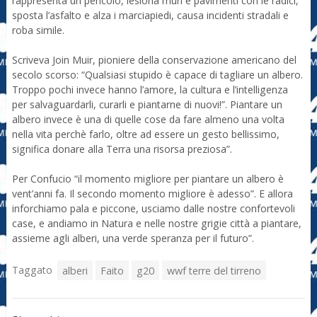
rappresenta un pericolo, lesiona muri e pavimenti con le radici,
sposta l’asfalto e alza i marciapiedi, causa incidenti stradali e
roba simile.
Scriveva Join Muir, pioniere della conservazione americano del
secolo scorso: “Qualsiasi stupido è capace di tagliare un albero.
Troppo pochi invece hanno l’amore, la cultura e l’intelligenza
per salvaguardarli, curarli e piantarne di nuovi!”. Piantare un
albero invece è una di quelle cose da fare almeno una volta
nella vita perchè farlo, oltre ad essere un gesto bellissimo,
significa donare alla Terra una risorsa preziosa”.
Per Confucio “il momento migliore per piantare un albero è
vent’anni fa. Il secondo momento migliore è adesso”. E allora
inforchiamo pala e piccone, usciamo dalle nostre confortevoli
case, e andiamo in Natura e nelle nostre grigie città a piantare,
assieme agli alberi, una verde speranza per il futuro”.
Taggato
alberi
Faito
g20
wwf terre del tirreno