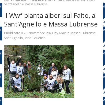
Sant’Agnello e Massa Lubrense
Il Wwf pianta alberi sul Faito, a
Sant’Agnello e Massa Lubrense
23 Novembre 2021
Max
Pubblicato il
by
in
Massa Lubrense
,
Sant'Agnello
,
Vico Equense