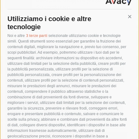
turista e le strappa il portafogli, fermato
dai carabinieri
7 Agosto 2026
Utilizziamo i cookie e altre
Cont
tecnologie
Tag
Noi e altre
3 terze parti
selezionate utilizziamo cookie e tecnologie
simili. Questi strumenti sono essenziali per garantire la fruizione dei
contenuti digitali, migliorare la navigazione e, previo tuo consenso, per
acqua
allerta meteo
anas
scopi pubblicitari. Ad esempio, potremmo utilizzare i tuoi dati per le
seguenti finalità: archiviare informazioni su dispositivo e/o accedervi,
area marina protetta di punta campanella
arresto
utilizzare dati limitati per la selezione della pubblicità, creare profili per
la pubblicità personalizzata, utilizzare profili per la selezione di
Asl Napoli 3 sud
capitaneria di porto
capri
carabinieri
pubblicità personalizzata, creare profili per la personalizzazione dei
castellammare di stabia
circumvesuviana
contenuti, utilizzare profili per la selezione di contenuti personalizzati,
misurare le prestazioni degli annunci, misurare le prestazioni dei
comune di sorrento
concerto
contagi
contenuti, comprendere il pubblico attraverso statistiche o la
combinazione di dati provenienti da fonti diverse, sviluppare e
costiera amalfitana
covid-19
eav
elezioni
migliorare i servizi, utilizzare dati limitati per la selezione dei contenuti,
fondazione sorrento
gori
guardia costiera
incidente
garantire la sicurezza, prevenire e rilevare frodi, correggere errori,
erogare e presentare pubblicità e contenuto, salvare e comunicare le
lavori
lorenzo balducelli
mare
massa lubrense
scelte sulla privacy, abbinare e combinare dati provenienti da altre fonti
di dati, collegare diversi dispositivi, identificare i dispositivi in base alle
massimo coppola
Meta
napoli
ordinanza
informazioni trasmesse automaticamente, utilizzare dati di
penisola sorrentina
piano di sorrento
polizia municipale
geolocalizzazione precisi, riconoscere i dispositivi in base a