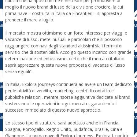
fiducia che ha riposto in me e nel team per promuovere al
meglio il nuovo brand di lusso della divisione crociere, la cui
prima nave – costruita in Italia da Fincantieri – si appresta a
prendere il mare a luglio.
Il mercato mostra ottimismo e un forte interesse per viaggi e
vacanze di lusso, mete inusuali e particolari che si possono
raggiungere con navi dagli standard altissimi sia i termini di
servizio che di sostenibilità. Accolgo questo incarico con grande
determinazione ed entusiasmo, certo che il mercato italiano
saprà apprezzare questa nuova proposta di vacanze di lusso
senza eguali”.
In Italia, Explora Journeys continuerà ad avere un team dedicato
per le attività di vendita, marketing, centri di contatto e
pubbliche relazioni, mentre risorse aggiuntive dedicate al brand
sosterranno le operazioni in ogni mercato, garantendo il
successo immediato di questo nuovo approccio.
Lo stesso tipo di struttura sarà adottato anche in Francia,
Spagna, Portogallo, Regno Unito, Sudafrica, Brasile, Cina e
Giappone. La prima nave di Explora Journeys, Explora I, partirà