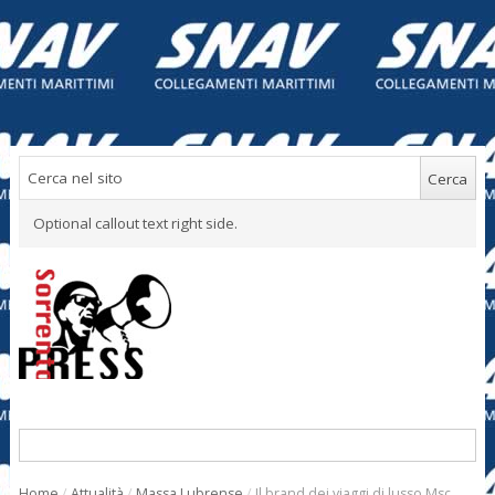
Optional callout text right side.
Home
/
Attualità
/
Massa Lubrense
/
Il brand dei viaggi di lusso Msc