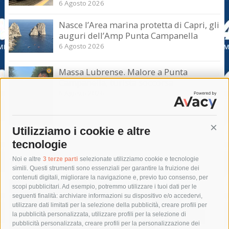
6 Agosto 2026
Nasce l’Area marina protetta di Capri, gli
auguri dell’Amp Punta Campanella
6 Agosto 2026
Massa Lubrense. Malore a Punta
Campanella, turista soccorsa
6 Agosto 2026
Utilizziamo i cookie e altre
Cont
tecnologie
Tag
Noi e altre
3 terze parti
selezionate utilizziamo cookie e tecnologie
simili. Questi strumenti sono essenziali per garantire la fruizione dei
contenuti digitali, migliorare la navigazione e, previo tuo consenso, per
acqua
allerta meteo
anas
scopi pubblicitari. Ad esempio, potremmo utilizzare i tuoi dati per le
seguenti finalità: archiviare informazioni su dispositivo e/o accedervi,
area marina protetta di punta campanella
arresto
utilizzare dati limitati per la selezione della pubblicità, creare profili per
la pubblicità personalizzata, utilizzare profili per la selezione di
Asl Napoli 3 sud
capitaneria di porto
capri
carabinieri
pubblicità personalizzata, creare profili per la personalizzazione dei