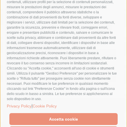
castellammare di stabia
circumvesuviana
contenuti, utilizzare profili per la selezione di contenuti personalizzati,
misurare le prestazioni degli annunci, misurare le prestazioni dei
comune di sorrento
concerto
contagi
contenuti, comprendere il pubblico attraverso statistiche o la
combinazione di dati provenienti da fonti diverse, sviluppare e
costiera amalfitana
covid-19
eav
elezioni
migliorare i servizi, utilizzare dati limitati per la selezione dei contenuti,
fondazione sorrento
gori
guardia costiera
incidente
garantire la sicurezza, prevenire e rilevare frodi, correggere errori,
erogare e presentare pubblicità e contenuto, salvare e comunicare le
lavori
lorenzo balducelli
mare
massa lubrense
scelte sulla privacy, abbinare e combinare dati provenienti da altre fonti
di dati, collegare diversi dispositivi, identificare i dispositivi in base alle
massimo coppola
Meta
napoli
ordinanza
informazioni trasmesse automaticamente, utilizzare dati di
penisola sorrentina
piano di sorrento
polizia municipale
geolocalizzazione precisi, riconoscere i dispositivi in base a
informazioni richieste attivamente. Puoi liberamente prestare, rifiutare o
protezione civile
Regione Campania
sant'agnello
revocare il tuo consenso senza incorrere in limitazioni sostanziali.
Cliccando su "Accetta cookie," acconsenti all'uso di cookie e strumenti
sindaco cuomo
sorrento
studenti
temporali
treni
simili. Utilizza il pulsante "Gestisci Preferenze" per personalizzare le tue
turismo
Vico Equense
villa fiorentino
vincenzo de luca
scelte o "Rifiuta tutto" per proseguire senza cookie non strettamente
necessari. Puoi modificare le tue preferenze in qualsiasi momento
cliccando sul link "Preferenze Cookie" in fondo alla pagina o sull'icona
dello scudo in basso a sinistra. Le tue preferenze si applicheranno al
solo dispositivo in uso.
© 2015 SorrentoPress. All rights reserved.
|
Privacy Policy
Cookie Policy
Il giornale online della Penisola Sorrentina
Privacy policy
-
Cookie Policy
Accetta cookie