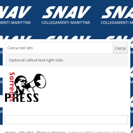
Optional callout text right side.
Home
/
Attualità
/
Massa Lubrense
/
I vescovi della Campania da Papa