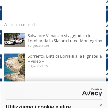
Articoli recenti
Salvatore Venanzio si aggiudica in
Lombardia lo Slalom Luino-Montegrino
8 Agosto 2026
Sorrento. Blitz di Borrelli alla Pignatella
– video –
8 Agosto 2026
Sorrento. Le denunce: Bivacchi e rifiuti
sui siti storici
8 Agosto 2026
Utilizziamo i cookie e altre
Cont