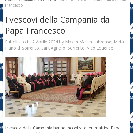
Francesco
I vescovi della Campania da
Papa Francesco
12 Aprile 2024
Max
Pubblicato il
by
in
Massa Lubrense
,
Meta
,
Piano di Sorrento
,
Sant'Agnello
,
Sorrento
,
Vico Equense
I vescovi della Campania hanno incontrato ieri mattina Papa