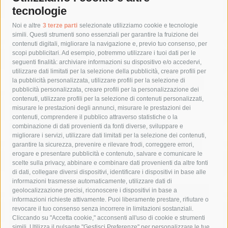
tecnologie
Tag
Noi e altre
3 terze parti
selezionate utilizziamo cookie e tecnologie
simili. Questi strumenti sono essenziali per garantire la fruizione dei
contenuti digitali, migliorare la navigazione e, previo tuo consenso, per
acqua
allerta meteo
anas
scopi pubblicitari. Ad esempio, potremmo utilizzare i tuoi dati per le
seguenti finalità: archiviare informazioni su dispositivo e/o accedervi,
area marina protetta di punta campanella
arresto
utilizzare dati limitati per la selezione della pubblicità, creare profili per
la pubblicità personalizzata, utilizzare profili per la selezione di
Asl Napoli 3 sud
capitaneria di porto
capri
carabinieri
pubblicità personalizzata, creare profili per la personalizzazione dei
castellammare di stabia
circumvesuviana
contenuti, utilizzare profili per la selezione di contenuti personalizzati,
misurare le prestazioni degli annunci, misurare le prestazioni dei
comune di sorrento
concerto
contagi
contenuti, comprendere il pubblico attraverso statistiche o la
combinazione di dati provenienti da fonti diverse, sviluppare e
costiera amalfitana
covid-19
eav
elezioni
migliorare i servizi, utilizzare dati limitati per la selezione dei contenuti,
fondazione sorrento
gori
guardia costiera
incidente
garantire la sicurezza, prevenire e rilevare frodi, correggere errori,
erogare e presentare pubblicità e contenuto, salvare e comunicare le
lavori
lorenzo balducelli
mare
massa lubrense
scelte sulla privacy, abbinare e combinare dati provenienti da altre fonti
di dati, collegare diversi dispositivi, identificare i dispositivi in base alle
massimo coppola
Meta
napoli
ordinanza
informazioni trasmesse automaticamente, utilizzare dati di
penisola sorrentina
piano di sorrento
polizia municipale
geolocalizzazione precisi, riconoscere i dispositivi in base a
informazioni richieste attivamente. Puoi liberamente prestare, rifiutare o
protezione civile
Regione Campania
sant'agnello
revocare il tuo consenso senza incorrere in limitazioni sostanziali.
Cliccando su "Accetta cookie," acconsenti all'uso di cookie e strumenti
sindaco cuomo
sorrento
studenti
temporali
treni
simili. Utilizza il pulsante "Gestisci Preferenze" per personalizzare le tue