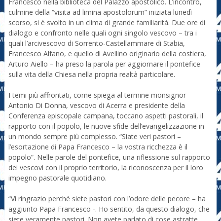
Francesco nella biblioteca del Palazzo apostolico. L’incontro,
culmine della “visita ad limina apostolorum” iniziata lunedì
scorso, si è svolto in un clima di grande familiarità. Due ore di
dialogo e confronto nelle quali ogni singolo vescovo – tra i
quali l’arcivescovo di Sorrento-Castellammare di Stabia,
Francesco Alfano, e quello di Avellino originario della costiera,
Arturo Aiello – ha preso la parola per aggiornare il pontefice
sulla vita della Chiesa nella propria realtà particolare.
I temi più affrontati, come spiega al termine monsignor
Antonio Di Donna, vescovo di Acerra e presidente della
Conferenza episcopale campana, toccano aspetti pastorali, il
rapporto con il popolo, le nuove sfide dell’evangelizzazione in
un mondo sempre più complesso. “Siate veri pastori –
l’esortazione di Papa Francesco – la vostra ricchezza è il
popolo”. Nelle parole del pontefice, una riflessione sul rapporto
dei vescovi con il proprio territorio, la riconoscenza per il loro
impegno pastorale quotidiano.
“Vi ringrazio perché siete pastori con l’odore delle pecore – ha
aggiunto Papa Francesco -. Ho sentito, da questo dialogo, che
siete veramente pastori. Non avete parlato di cose astratte,