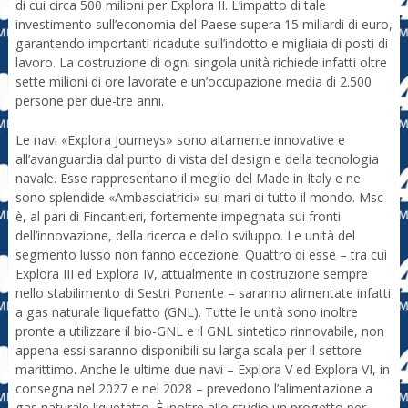
di cui circa 500 milioni per Explora II. L’impatto di tale
investimento sull’economia del Paese supera 15 miliardi di euro,
garantendo importanti ricadute sull’indotto e migliaia di posti di
lavoro. La costruzione di ogni singola unità richiede infatti oltre
sette milioni di ore lavorate e un’occupazione media di 2.500
persone per due-tre anni.
Le navi «Explora Journeys» sono altamente innovative e
all’avanguardia dal punto di vista del design e della tecnologia
navale. Esse rappresentano il meglio del Made in Italy e ne
sono splendide «Ambasciatrici» sui mari di tutto il mondo. Msc
è, al pari di Fincantieri, fortemente impegnata sui fronti
dell’innovazione, della ricerca e dello sviluppo. Le unità del
segmento lusso non fanno eccezione. Quattro di esse – tra cui
Explora III ed Explora IV, attualmente in costruzione sempre
nello stabilimento di Sestri Ponente – saranno alimentate infatti
a gas naturale liquefatto (GNL). Tutte le unità sono inoltre
pronte a utilizzare il bio-GNL e il GNL sintetico rinnovabile, non
appena essi saranno disponibili su larga scala per il settore
marittimo. Anche le ultime due navi – Explora V ed Explora VI, in
consegna nel 2027 e nel 2028 – prevedono l’alimentazione a
gas naturale liquefatto. È inoltre allo studio un progetto per