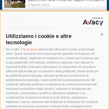
9 Agosto 2026
Massa Lubrense. Tavoli e sedie
sequestrati a due ristoranti di Marina
del Cantone
9 Agosto 2026
Utilizziamo i cookie e altre
Cont
tecnologie
Tag
Noi e altre
3 terze parti
selezionate utilizziamo cookie e tecnologie
simili. Questi strumenti sono essenziali per garantire la fruizione dei
contenuti digitali, migliorare la navigazione e, previo tuo consenso, per
acqua
allerta meteo
anas
scopi pubblicitari. Ad esempio, potremmo utilizzare i tuoi dati per le
seguenti finalità: archiviare informazioni su dispositivo e/o accedervi,
area marina protetta di punta campanella
arresto
utilizzare dati limitati per la selezione della pubblicità, creare profili per
la pubblicità personalizzata, utilizzare profili per la selezione di
Asl Napoli 3 sud
capitaneria di porto
capri
carabinieri
pubblicità personalizzata, creare profili per la personalizzazione dei
castellammare di stabia
circumvesuviana
contenuti, utilizzare profili per la selezione di contenuti personalizzati,
misurare le prestazioni degli annunci, misurare le prestazioni dei
comune di sorrento
concerto
contagi
contenuti, comprendere il pubblico attraverso statistiche o la
combinazione di dati provenienti da fonti diverse, sviluppare e
costiera amalfitana
covid-19
eav
elezioni
migliorare i servizi, utilizzare dati limitati per la selezione dei contenuti,
fondazione sorrento
gori
guardia costiera
incidente
garantire la sicurezza, prevenire e rilevare frodi, correggere errori,