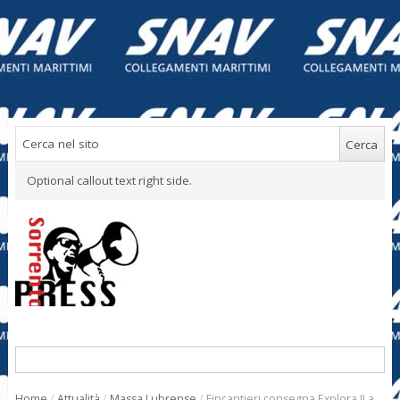
Optional callout text right side.
Home
/
Attualità
/
Massa Lubrense
/
Fincantieri consegna Explora II a