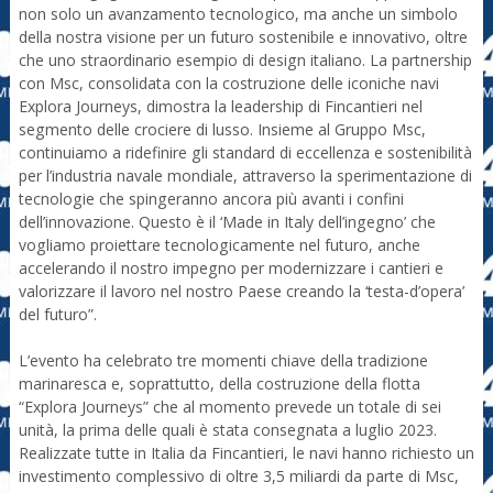
non solo un avanzamento tecnologico, ma anche un simbolo
della nostra visione per un futuro sostenibile e innovativo, oltre
che uno straordinario esempio di design italiano. La partnership
con Msc, consolidata con la costruzione delle iconiche navi
Explora Journeys, dimostra la leadership di Fincantieri nel
segmento delle crociere di lusso. Insieme al Gruppo Msc,
continuiamo a ridefinire gli standard di eccellenza e sostenibilità
per l’industria navale mondiale, attraverso la sperimentazione di
tecnologie che spingeranno ancora più avanti i confini
dell’innovazione. Questo è il ‘Made in Italy dell’ingegno’ che
vogliamo proiettare tecnologicamente nel futuro, anche
accelerando il nostro impegno per modernizzare i cantieri e
valorizzare il lavoro nel nostro Paese creando la ‘testa-d’opera’
del futuro”.
L’evento ha celebrato tre momenti chiave della tradizione
marinaresca e, soprattutto, della costruzione della flotta
“Explora Journeys” che al momento prevede un totale di sei
unità, la prima delle quali è stata consegnata a luglio 2023.
Realizzate tutte in Italia da Fincantieri, le navi hanno richiesto un
investimento complessivo di oltre 3,5 miliardi da parte di Msc,