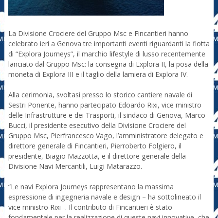
La Divisione Crociere del Gruppo Msc e Fincantieri hanno
celebrato ieri a Genova tre importanti eventi riguardanti la flotta
di “Explora Journeys”, il marchio lifestyle di lusso recentemente
lanciato dal Gruppo Msc: la consegna di Explora II, la posa della
moneta di Explora III e il taglio della lamiera di Explora IV.
Alla cerimonia, svoltasi presso lo storico cantiere navale di
Sestri Ponente, hanno partecipato Edoardo Rixi, vice ministro
delle Infrastrutture e dei Trasporti, il sindaco di Genova, Marco
Bucci, il presidente esecutivo della Divisione Crociere del
Gruppo Msc, Pierfrancesco Vago, l’amministratore delegato e
direttore generale di Fincantieri, Pierroberto Folgiero, il
presidente, Biagio Mazzotta, e il direttore generale della
Divisione Navi Mercantili, Luigi Matarazzo.
“Le navi Explora Journeys rappresentano la massima
espressione di ingegneria navale e design – ha sottolineato il
vice ministro Rixi -. Il contributo di Fincantieri è stato
fondamentale per la realizzazione di queste navi innovative, che