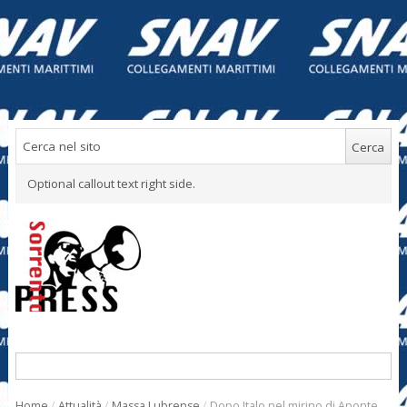
Optional callout text right side.
Home
/
Attualità
/
Massa Lubrense
/
Dopo Italo nel mirino di Aponte