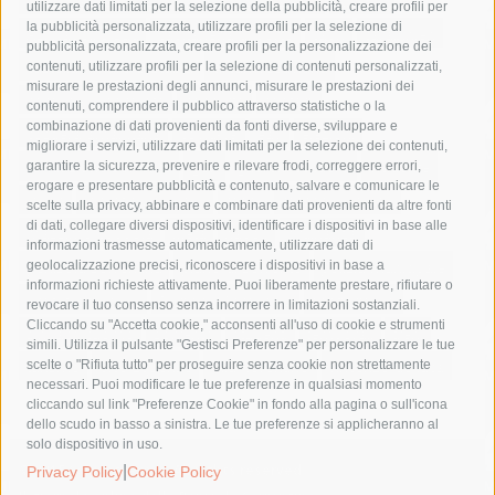
utilizzare dati limitati per la selezione della pubblicità, creare profili per
la pubblicità personalizzata, utilizzare profili per la selezione di
Asl Napoli 3 sud
capitaneria di porto
capri
carabinieri
pubblicità personalizzata, creare profili per la personalizzazione dei
castellammare di stabia
circumvesuviana
contenuti, utilizzare profili per la selezione di contenuti personalizzati,
misurare le prestazioni degli annunci, misurare le prestazioni dei
comune di sorrento
concerto
contagi
contenuti, comprendere il pubblico attraverso statistiche o la
combinazione di dati provenienti da fonti diverse, sviluppare e
costiera amalfitana
covid-19
eav
elezioni
migliorare i servizi, utilizzare dati limitati per la selezione dei contenuti,
fondazione sorrento
gori
guardia costiera
incidente
garantire la sicurezza, prevenire e rilevare frodi, correggere errori,
erogare e presentare pubblicità e contenuto, salvare e comunicare le
lavori
lorenzo balducelli
mare
massa lubrense
scelte sulla privacy, abbinare e combinare dati provenienti da altre fonti
di dati, collegare diversi dispositivi, identificare i dispositivi in base alle
massimo coppola
Meta
napoli
ordinanza
informazioni trasmesse automaticamente, utilizzare dati di
penisola sorrentina
piano di sorrento
polizia municipale
geolocalizzazione precisi, riconoscere i dispositivi in base a
informazioni richieste attivamente. Puoi liberamente prestare, rifiutare o
protezione civile
Regione Campania
sant'agnello
revocare il tuo consenso senza incorrere in limitazioni sostanziali.
Cliccando su "Accetta cookie," acconsenti all'uso di cookie e strumenti
sindaco cuomo
sorrento
studenti
temporali
treni
simili. Utilizza il pulsante "Gestisci Preferenze" per personalizzare le tue
turismo
Vico Equense
villa fiorentino
vincenzo de luca
scelte o "Rifiuta tutto" per proseguire senza cookie non strettamente
necessari. Puoi modificare le tue preferenze in qualsiasi momento
cliccando sul link "Preferenze Cookie" in fondo alla pagina o sull'icona
dello scudo in basso a sinistra. Le tue preferenze si applicheranno al
solo dispositivo in uso.
© 2015 SorrentoPress. All rights reserved.
|
Privacy Policy
Cookie Policy