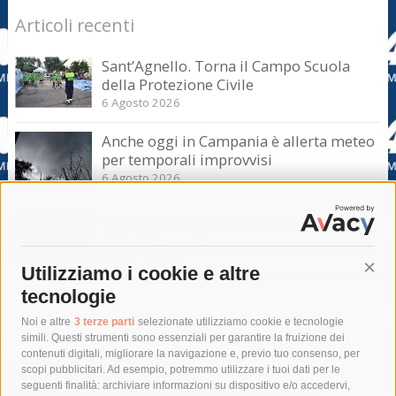
Articoli recenti
Sant’Agnello. Torna il Campo Scuola
della Protezione Civile
6 Agosto 2026
Anche oggi in Campania è allerta meteo
per temporali improvvisi
6 Agosto 2026
Domani e sabato interrotta la linea Eav
Napoli-Sorrento
6 Agosto 2026
Utilizziamo i cookie e altre
Cont
tecnologie
Tag
Noi e altre
3 terze parti
selezionate utilizziamo cookie e tecnologie
simili. Questi strumenti sono essenziali per garantire la fruizione dei
contenuti digitali, migliorare la navigazione e, previo tuo consenso, per
acqua
allerta meteo
anas
scopi pubblicitari. Ad esempio, potremmo utilizzare i tuoi dati per le
seguenti finalità: archiviare informazioni su dispositivo e/o accedervi,
area marina protetta di punta campanella
arresto