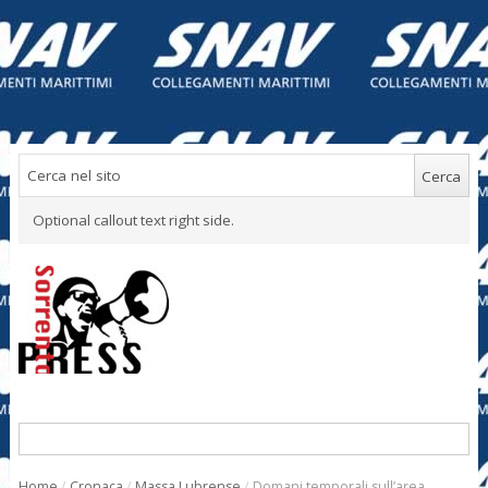
Optional callout text right side.
Home
/
Cronaca
/
Massa Lubrense
/
Domani temporali sull’area