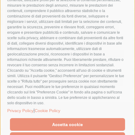
misurare le prestazioni degli annunci, misurare le prestazioni dei
comune di sorrento
concerto
contagi
contenuti, comprendere il pubblico attraverso statistiche o la
combinazione di dati provenienti da fonti diverse, sviluppare e
costiera amalfitana
covid-19
eav
elezioni
migliorare i servizi, utilizzare dati limitati per la selezione dei contenuti,
fondazione sorrento
gori
guardia costiera
incidente
garantire la sicurezza, prevenire e rilevare frodi, correggere errori,
erogare e presentare pubblicità e contenuto, salvare e comunicare le
lavori
lorenzo balducelli
mare
massa lubrense
scelte sulla privacy, abbinare e combinare dati provenienti da altre fonti
di dati, collegare diversi dispositivi, identificare i dispositivi in base alle
massimo coppola
Meta
napoli
ordinanza
informazioni trasmesse automaticamente, utilizzare dati di
penisola sorrentina
piano di sorrento
polizia municipale
geolocalizzazione precisi, riconoscere i dispositivi in base a
informazioni richieste attivamente. Puoi liberamente prestare, rifiutare o
protezione civile
Regione Campania
sant'agnello
revocare il tuo consenso senza incorrere in limitazioni sostanziali.
Cliccando su "Accetta cookie," acconsenti all'uso di cookie e strumenti
sindaco cuomo
sorrento
studenti
temporali
treni
simili. Utilizza il pulsante "Gestisci Preferenze" per personalizzare le tue
turismo
Vico Equense
villa fiorentino
vincenzo de luca
scelte o "Rifiuta tutto" per proseguire senza cookie non strettamente
necessari. Puoi modificare le tue preferenze in qualsiasi momento
cliccando sul link "Preferenze Cookie" in fondo alla pagina o sull'icona
dello scudo in basso a sinistra. Le tue preferenze si applicheranno al
solo dispositivo in uso.
© 2015 SorrentoPress. All rights reserved.
|
Privacy Policy
Cookie Policy
Il giornale online della Penisola Sorrentina
Privacy policy
-
Cookie Policy
Accetta cookie