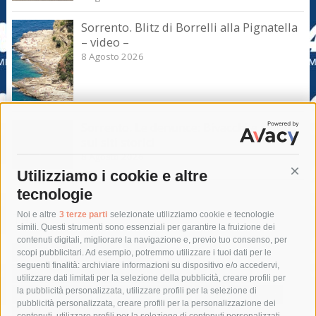
Sorrento. Blitz di Borrelli alla Pignatella
– video –
8 Agosto 2026
Sorrento. Le denunce: Bivacchi e rifiuti
sui siti storici
8 Agosto 2026
Utilizziamo i cookie e altre
Cont
tecnologie
Tag
Noi e altre
3 terze parti
selezionate utilizziamo cookie e tecnologie
simili. Questi strumenti sono essenziali per garantire la fruizione dei
contenuti digitali, migliorare la navigazione e, previo tuo consenso, per
acqua
allerta meteo
anas
scopi pubblicitari. Ad esempio, potremmo utilizzare i tuoi dati per le
seguenti finalità: archiviare informazioni su dispositivo e/o accedervi,
area marina protetta di punta campanella
arresto
utilizzare dati limitati per la selezione della pubblicità, creare profili per
la pubblicità personalizzata, utilizzare profili per la selezione di
Asl Napoli 3 sud
capitaneria di porto
capri
carabinieri
pubblicità personalizzata, creare profili per la personalizzazione dei
castellammare di stabia
circumvesuviana
contenuti, utilizzare profili per la selezione di contenuti personalizzati,