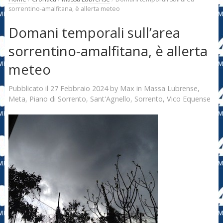
sorrentino-amalfitana, è allerta meteo
Domani temporali sull’area
sorrentino-amalfitana, è allerta
meteo
27 Febbraio 2024
Max
Pubblicato il
by
in
Massa Lubrense
,
Meta
,
Piano di Sorrento
,
Sant'Agnello
,
Sorrento
,
Vico Equense