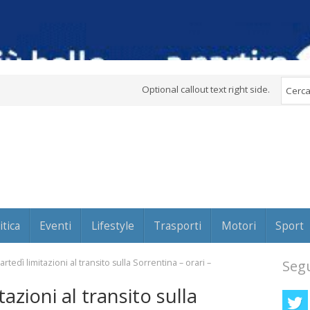
Optional callout text right side.
itica
Eventi
Lifestyle
Trasporti
Motori
Sport
tedì limitazioni al transito sulla Sorrentina – orari –
Segu
zioni al transito sulla