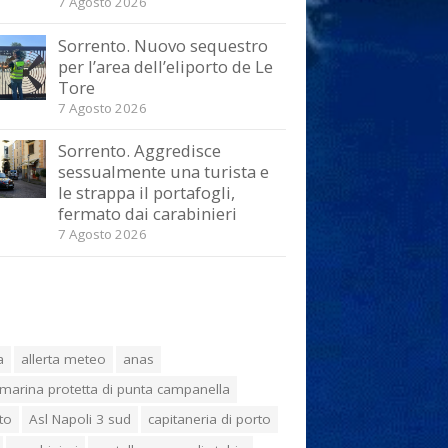
7 Agosto 2026
Sorrento. Nuovo sequestro
per l’area dell’eliporto de Le
Tore
7 Agosto 2026
Sorrento. Aggredisce
sessualmente una turista e
le strappa il portafogli,
fermato dai carabinieri
7 Agosto 2026
a
allerta meteo
anas
marina protetta di punta campanella
to
Asl Napoli 3 sud
capitaneria di porto