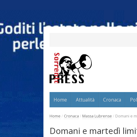
Home
Attualità
Cronaca
Pol
Home
/
Cronaca
/
Massa Lubrense
/
Domani e mar
Domani e martedì limita