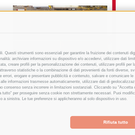
i. Questi strumenti sono essenziali per garantire la fruizione dei contenuti dig
alità: archiviare informazioni su dispositivo e/o accedervi, utilizzare dati limita
zata, creare profili per la personalizzazione dei contenuti, utilizzare profili per
raverso statistiche o la combinazione di dati provenienti da fonti diverse, svilu
ere errori, erogare e presentare pubblicità e contenuto, salvare e comunicare le
base alle informazioni trasmesse automaticamente, utilizzare dati di geolocalizza
tuo consenso senza incorrere in limitazioni sostanziali. Cliccando su "Accetta co
ta tutto" per proseguire senza cookie non strettamente necessari. Puoi modific
o a sinistra. Le tue preferenze si applicheranno al solo dispositivo in uso.
Rifiuta tutto