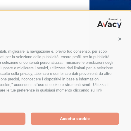
Conti
itali, migliorare la navigazione e, previo tuo consenso, per scopi
ti per la selezione della pubblicità, creare profili per la pubblicità
 la selezione di contenuti personalizzati, misurare le prestazioni degli
ppare e migliorare i servizi, utilizzare dati limitati per la selezione
 scelte sulla privacy, abbinare e combinare dati provenienti da altre
zione precisi, riconoscere i dispositivi in base a informazioni
okie," acconsenti all'uso di cookie e strumenti simili. Utilizza il
are le tue preferenze in qualsiasi momento cliccando sul link
Il giornale online della Penisola Sorrentina
Accetta cookie