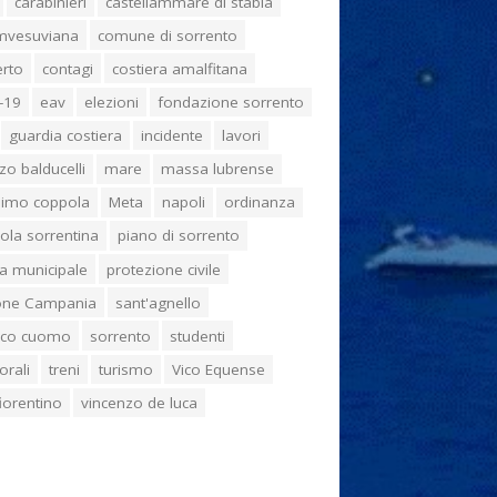
carabinieri
castellammare di stabia
umvesuviana
comune di sorrento
erto
contagi
costiera amalfitana
-19
eav
elezioni
fondazione sorrento
guardia costiera
incidente
lavori
zo balducelli
mare
massa lubrense
imo coppola
Meta
napoli
ordinanza
ola sorrentina
piano di sorrento
ia municipale
protezione civile
one Campania
sant'agnello
aco cuomo
sorrento
studenti
orali
treni
turismo
Vico Equense
 fiorentino
vincenzo de luca