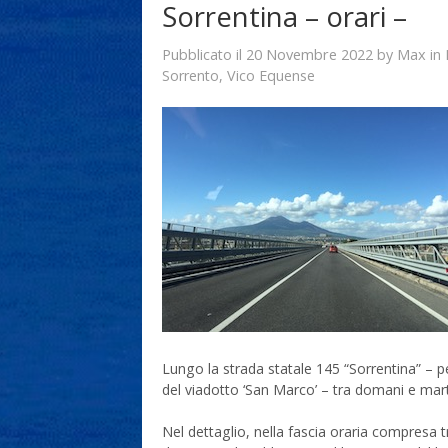
Sorrentina – orari –
20 Novembre 2022
Max
Pubblicato il
by
in
Sorrento
,
Vico Equense
Lungo la strada statale 145 “Sorrentina” – p
del viadotto ‘San Marco’ – tra domani e marte
Nel dettaglio, nella fascia oraria compresa tr