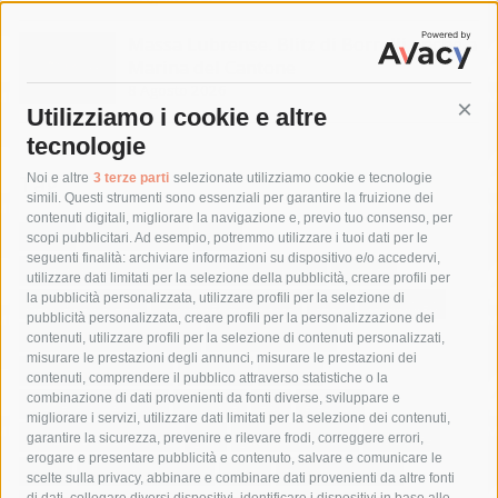
Massa Lubrense. Blitz di Borrelli anche a
Marina del Cantone
8 Agosto 2026
Utilizziamo i cookie e altre
Cont
tecnologie
Tag
Noi e altre
3 terze parti
selezionate utilizziamo cookie e tecnologie
simili. Questi strumenti sono essenziali per garantire la fruizione dei
contenuti digitali, migliorare la navigazione e, previo tuo consenso, per
acqua
allerta meteo
anas
scopi pubblicitari. Ad esempio, potremmo utilizzare i tuoi dati per le
seguenti finalità: archiviare informazioni su dispositivo e/o accedervi,
area marina protetta di punta campanella
arresto
utilizzare dati limitati per la selezione della pubblicità, creare profili per
la pubblicità personalizzata, utilizzare profili per la selezione di
Asl Napoli 3 sud
capitaneria di porto
capri
carabinieri
pubblicità personalizzata, creare profili per la personalizzazione dei
castellammare di stabia
circumvesuviana
contenuti, utilizzare profili per la selezione di contenuti personalizzati,
misurare le prestazioni degli annunci, misurare le prestazioni dei
comune di sorrento
concerto
contagi
contenuti, comprendere il pubblico attraverso statistiche o la
combinazione di dati provenienti da fonti diverse, sviluppare e
costiera amalfitana
covid-19
eav
elezioni
migliorare i servizi, utilizzare dati limitati per la selezione dei contenuti,
fondazione sorrento
gori
guardia costiera
incidente
garantire la sicurezza, prevenire e rilevare frodi, correggere errori,
erogare e presentare pubblicità e contenuto, salvare e comunicare le
lavori
lorenzo balducelli
mare
massa lubrense
scelte sulla privacy, abbinare e combinare dati provenienti da altre fonti
di dati, collegare diversi dispositivi, identificare i dispositivi in base alle