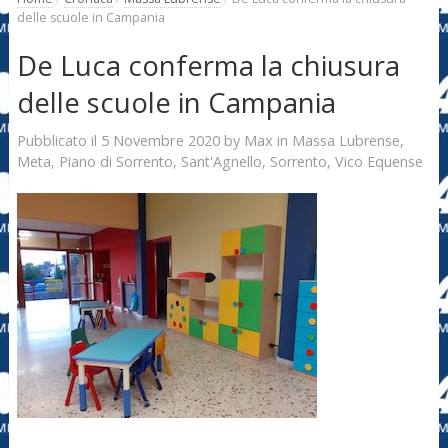
delle scuole in Campania
De Luca conferma la chiusura
delle scuole in Campania
5 Novembre 2020
Max
Pubblicato il
by
in
Massa Lubrense
,
Meta
,
Piano di Sorrento
,
Sant'Agnello
,
Sorrento
,
Vico Equense