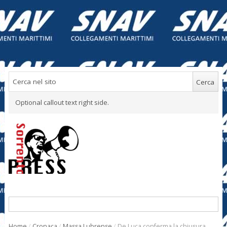
Optional callout text right side.
Home
/
Cronaca
/
Massa Lubrense
/
De Luca conferma la chiusura