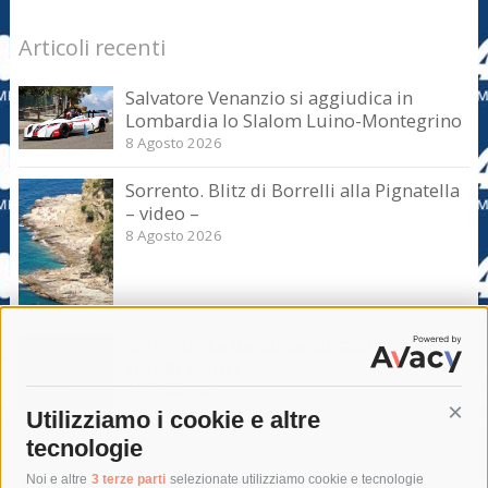
Articoli recenti
Salvatore Venanzio si aggiudica in
Lombardia lo Slalom Luino-Montegrino
8 Agosto 2026
Sorrento. Blitz di Borrelli alla Pignatella
– video –
8 Agosto 2026
Sorrento. Le denunce: Bivacchi e rifiuti
sui siti storici
8 Agosto 2026
Utilizziamo i cookie e altre
Cont
tecnologie
Tag
Noi e altre
3 terze parti
selezionate utilizziamo cookie e tecnologie