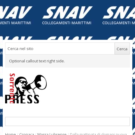
Optional callout text right side.
Home
/
Cronaca
/
Massa Lubrense
/
Dalla mattinata di domani nuova