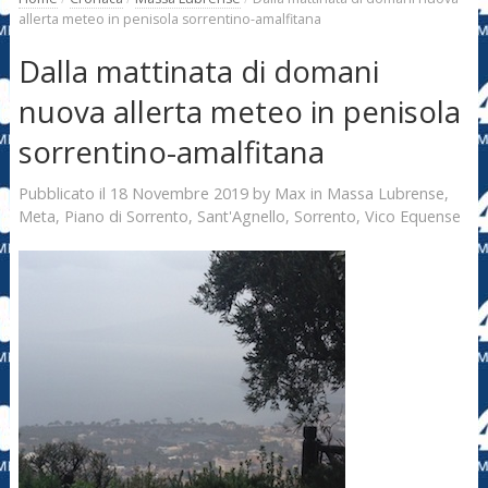
allerta meteo in penisola sorrentino-amalfitana
Dalla mattinata di domani
nuova allerta meteo in penisola
sorrentino-amalfitana
18 Novembre 2019
Max
Pubblicato il
by
in
Massa Lubrense
,
Meta
,
Piano di Sorrento
,
Sant'Agnello
,
Sorrento
,
Vico Equense