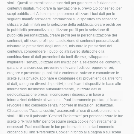
simili. Questi strumenti sono essenziali per garantire la fruizione dei
contenuti digitali, migliorare la navigazione e, previo tuo consenso, per
acqua
allerta meteo
anas
scopi pubblicitari. Ad esempio, potremmo utilizzare i tuoi dati per le
seguenti finalità: archiviare informazioni su dispositivo e/o accedervi,
area marina protetta di punta campanella
arresto
utilizzare dati limitati per la selezione della pubblicità, creare profili per
la pubblicità personalizzata, utilizzare profili per la selezione di
Asl Napoli 3 sud
capitaneria di porto
capri
carabinieri
pubblicità personalizzata, creare profili per la personalizzazione dei
castellammare di stabia
circumvesuviana
contenuti, utilizzare profili per la selezione di contenuti personalizzati,
misurare le prestazioni degli annunci, misurare le prestazioni dei
comune di sorrento
concerto
contagi
contenuti, comprendere il pubblico attraverso statistiche o la
combinazione di dati provenienti da fonti diverse, sviluppare e
costiera amalfitana
covid-19
eav
elezioni
migliorare i servizi, utilizzare dati limitati per la selezione dei contenuti,
fondazione sorrento
gori
guardia costiera
incidente
garantire la sicurezza, prevenire e rilevare frodi, correggere errori,
erogare e presentare pubblicità e contenuto, salvare e comunicare le
lavori
lorenzo balducelli
mare
massa lubrense
scelte sulla privacy, abbinare e combinare dati provenienti da altre fonti
di dati, collegare diversi dispositivi, identificare i dispositivi in base alle
massimo coppola
Meta
napoli
ordinanza
informazioni trasmesse automaticamente, utilizzare dati di
penisola sorrentina
piano di sorrento
polizia municipale
geolocalizzazione precisi, riconoscere i dispositivi in base a
informazioni richieste attivamente. Puoi liberamente prestare, rifiutare o
protezione civile
Regione Campania
sant'agnello
revocare il tuo consenso senza incorrere in limitazioni sostanziali.
Cliccando su "Accetta cookie," acconsenti all'uso di cookie e strumenti
sindaco cuomo
sorrento
studenti
temporali
treni
simili. Utilizza il pulsante "Gestisci Preferenze" per personalizzare le tue
turismo
Vico Equense
villa fiorentino
vincenzo de luca
scelte o "Rifiuta tutto" per proseguire senza cookie non strettamente
necessari. Puoi modificare le tue preferenze in qualsiasi momento
cliccando sul link "Preferenze Cookie" in fondo alla pagina o sull'icona