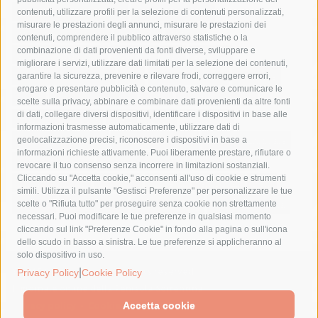
castellammare di stabia
circumvesuviana
contenuti, utilizzare profili per la selezione di contenuti personalizzati,
misurare le prestazioni degli annunci, misurare le prestazioni dei
comune di sorrento
concerto
contagi
contenuti, comprendere il pubblico attraverso statistiche o la
combinazione di dati provenienti da fonti diverse, sviluppare e
costiera amalfitana
covid-19
eav
elezioni
migliorare i servizi, utilizzare dati limitati per la selezione dei contenuti,
fondazione sorrento
gori
guardia costiera
incidente
garantire la sicurezza, prevenire e rilevare frodi, correggere errori,
erogare e presentare pubblicità e contenuto, salvare e comunicare le
lavori
lorenzo balducelli
mare
massa lubrense
scelte sulla privacy, abbinare e combinare dati provenienti da altre fonti
di dati, collegare diversi dispositivi, identificare i dispositivi in base alle
massimo coppola
Meta
napoli
ordinanza
informazioni trasmesse automaticamente, utilizzare dati di
penisola sorrentina
piano di sorrento
polizia municipale
geolocalizzazione precisi, riconoscere i dispositivi in base a
informazioni richieste attivamente. Puoi liberamente prestare, rifiutare o
protezione civile
Regione Campania
sant'agnello
revocare il tuo consenso senza incorrere in limitazioni sostanziali.
Cliccando su "Accetta cookie," acconsenti all'uso di cookie e strumenti
sindaco cuomo
sorrento
studenti
temporali
treni
simili. Utilizza il pulsante "Gestisci Preferenze" per personalizzare le tue
turismo
Vico Equense
villa fiorentino
vincenzo de luca
scelte o "Rifiuta tutto" per proseguire senza cookie non strettamente
necessari. Puoi modificare le tue preferenze in qualsiasi momento
cliccando sul link "Preferenze Cookie" in fondo alla pagina o sull'icona
dello scudo in basso a sinistra. Le tue preferenze si applicheranno al
solo dispositivo in uso.
© 2015 SorrentoPress. All rights reserved.
|
Privacy Policy
Cookie Policy
Il giornale online della Penisola Sorrentina
Privacy policy
-
Cookie Policy
Accetta cookie