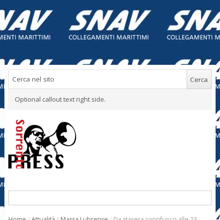
Optional callout text right side.
Home
/
Attualità
/
Massa Lubrense
/
Da stasera coprifuoco alle 23.