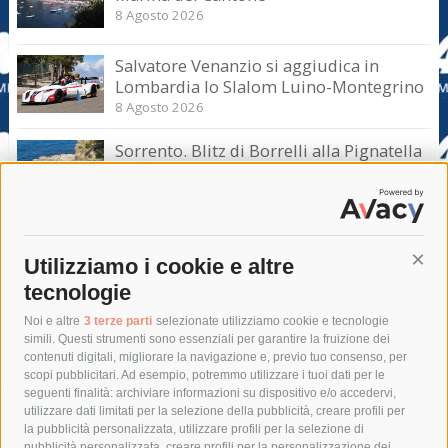
8 Agosto 2026
Salvatore Venanzio si aggiudica in
Lombardia lo Slalom Luino-Montegrino
8 Agosto 2026
Sorrento. Blitz di Borrelli alla Pignatella
– video –
8 Agosto 2026
Utilizziamo i cookie e altre
Cont
tecnologie
Tag
Noi e altre
3 terze parti
selezionate utilizziamo cookie e tecnologie
simili. Questi strumenti sono essenziali per garantire la fruizione dei
contenuti digitali, migliorare la navigazione e, previo tuo consenso, per
acqua
allerta meteo
anas
scopi pubblicitari. Ad esempio, potremmo utilizzare i tuoi dati per le
seguenti finalità: archiviare informazioni su dispositivo e/o accedervi,
area marina protetta di punta campanella
arresto
utilizzare dati limitati per la selezione della pubblicità, creare profili per
la pubblicità personalizzata, utilizzare profili per la selezione di
Asl Napoli 3 sud
capitaneria di porto
capri
carabinieri
pubblicità personalizzata, creare profili per la personalizzazione dei