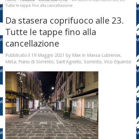
Tutte le tappe fino alla cancellazione
Da stasera coprifuoco alle 23.
Tutte le tappe fino alla
cancellazione
19 Maggio 2021
Max
Pubblicato il
by
in
Massa Lubrense
,
Meta
,
Piano di Sorrento
,
Sant'Agnello
,
Sorrento
,
Vico Equense