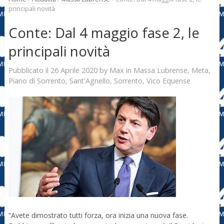
principali novità
Conte: Dal 4 maggio fase 2, le
principali novità
26 Aprile 2020
Max
Pubblicato il
by
in
Massa Lubrense
,
Meta
,
Piano di Sorrento
,
Sant'Agnello
,
Sorrento
,
Vico Equense
“Avete dimostrato tutti forza, ora inizia una nuova fase.