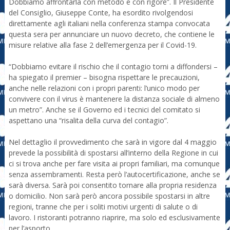
Dobbiamo affrontarla con metodo e con rigore”. Il Presidente
del Consiglio, Giuseppe Conte, ha esordito rivolgendosi
direttamente agli italiani nella conferenza stampa convocata
questa sera per annunciare un nuovo decreto, che contiene le
misure relative alla fase 2 dell’emergenza per il Covid-19.
“Dobbiamo evitare il rischio che il contagio torni a diffondersi –
ha spiegato il premier – bisogna rispettare le precauzioni,
anche nelle relazioni con i propri parenti: l’unico modo per
convivere con il virus è mantenere la distanza sociale di almeno
un metro”. Anche se il Governo ed i tecnici del comitato si
aspettano una “risalita della curva del contagio”.
Nel dettaglio il provvedimento che sarà in vigore dal 4 maggio
prevede la possibilità di spostarsi all’interno della Regione in cui
ci si trova anche per fare visita ai propri familiari, ma comunque
senza assembramenti. Resta però l’autocertificazione, anche se
sarà diversa. Sarà poi consentito tornare alla propria residenza
o domicilio. Non sarà però ancora possibile spostarsi in altre
regioni, tranne che per i soliti motivi urgenti di salute o di
lavoro. I ristoranti potranno riaprire, ma solo ed esclusivamente
per l’asporto.