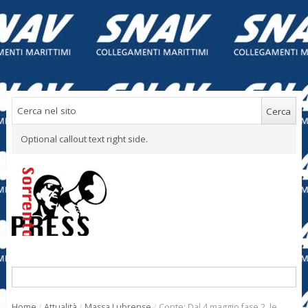
Optional callout text right side.
Home
/
Attualità
/
Massa Lubrense
/
Conte: Dal 4 maggio fase 2, le