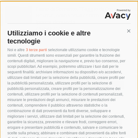
Piano di Sorrento. “Peggio di Cosa
Nostra”, odio social contro la giunta.
Ipotesi denuncia
7 Agosto 2026
Utilizziamo i cookie e altre
Cont
tecnologie
Tag
Noi e altre
3 terze parti
selezionate utilizziamo cookie e tecnologie
simili. Questi strumenti sono essenziali per garantire la fruizione dei
contenuti digitali, migliorare la navigazione e, previo tuo consenso, per
acqua
allerta meteo
anas
scopi pubblicitari. Ad esempio, potremmo utilizzare i tuoi dati per le
seguenti finalità: archiviare informazioni su dispositivo e/o accedervi,
area marina protetta di punta campanella
arresto
utilizzare dati limitati per la selezione della pubblicità, creare profili per
la pubblicità personalizzata, utilizzare profili per la selezione di
Asl Napoli 3 sud
capitaneria di porto
capri
carabinieri
pubblicità personalizzata, creare profili per la personalizzazione dei
castellammare di stabia
circumvesuviana
contenuti, utilizzare profili per la selezione di contenuti personalizzati,
misurare le prestazioni degli annunci, misurare le prestazioni dei
comune di sorrento
concerto
contagi
contenuti, comprendere il pubblico attraverso statistiche o la
combinazione di dati provenienti da fonti diverse, sviluppare e
costiera amalfitana
covid-19
eav
elezioni
migliorare i servizi, utilizzare dati limitati per la selezione dei contenuti,
fondazione sorrento
gori
guardia costiera
incidente
garantire la sicurezza, prevenire e rilevare frodi, correggere errori,
erogare e presentare pubblicità e contenuto, salvare e comunicare le
lavori
lorenzo balducelli
mare
massa lubrense
scelte sulla privacy, abbinare e combinare dati provenienti da altre fonti