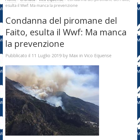
esulta il Wwf: Ma manca la prevenzione
Condanna del piromane del
Faito, esulta il Wwf: Ma manca
la prevenzione
11 Luglio 2019
Max
Pubblicato il
by
in
Vico Equense