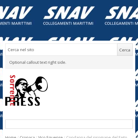
Optional callout text right side.
Home
/
Cronaca
/
Vico Equense
/
Condanna del piromane del Faito,