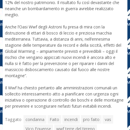
12% del nostro patrimonio. Il risultato fu così devastante che
neanche un bombardamento in guerra avrebbe realizzato
meglio.
Anche l’Oasi Wwf degli Astroni fu presa di mira con la
distruzione di ettari di bosco di leccio e preziosa macchia
mediterranea. Tuttavia, a distanza di anni, nell’ennesima
stagione delle temperature da record e della siccità, effetti del
Global Warming – ampiamente previsti e prevedibili – oggi il
rischio che vengano appiccati nuovi incendi è ancora alto e
nulla si è fatto per la prevenzione o per riparare i danni del
massiccio disboscamento causato dal fuoco alle nostre
montagne”.
Il Wwf ha chiesto pertanto alle amministrazioni comunali un
sollecito interessamento atto a pianificare con urgenza ogni
iniziativa o operazione di controllo dei boschi e delle montagne
per prevenire e scongiurare nefasti futuri evitabili incendi.
Taggato
condanna
Faito
incendi
pro faito
vas
Vico Equense
wwf terre del tirreno