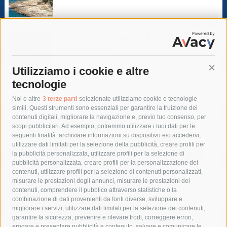
Sorrento. Le denunce: Bivacchi e rifiuti
sui siti storici
8 Agosto 2026
Utilizziamo i cookie e altre
Cont
tecnologie
Tag
Noi e altre
3 terze parti
selezionate utilizziamo cookie e tecnologie
simili. Questi strumenti sono essenziali per garantire la fruizione dei
contenuti digitali, migliorare la navigazione e, previo tuo consenso, per
acqua
allerta meteo
anas
scopi pubblicitari. Ad esempio, potremmo utilizzare i tuoi dati per le
seguenti finalità: archiviare informazioni su dispositivo e/o accedervi,
area marina protetta di punta campanella
arresto
utilizzare dati limitati per la selezione della pubblicità, creare profili per
la pubblicità personalizzata, utilizzare profili per la selezione di
Asl Napoli 3 sud
capitaneria di porto
capri
carabinieri
pubblicità personalizzata, creare profili per la personalizzazione dei
castellammare di stabia
circumvesuviana
contenuti, utilizzare profili per la selezione di contenuti personalizzati,
misurare le prestazioni degli annunci, misurare le prestazioni dei
comune di sorrento
concerto
contagi
contenuti, comprendere il pubblico attraverso statistiche o la
combinazione di dati provenienti da fonti diverse, sviluppare e
costiera amalfitana
covid-19
eav
elezioni
migliorare i servizi, utilizzare dati limitati per la selezione dei contenuti,
fondazione sorrento
gori
guardia costiera
incidente
garantire la sicurezza, prevenire e rilevare frodi, correggere errori,
erogare e presentare pubblicità e contenuto, salvare e comunicare le