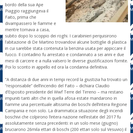
bordo della sua Ape
Piaggio raggiungeva il
Faito, prima che
divampassero le fiamme e
mentre tornava a casa,
subito dopo lo scoppio dei roghi. I carabinieri perquisirono
l’abitazione di De Martino trovandovi alcune bottiglie di plastica
in cui sarebbe stata contenuta la benzina usata per appiccare il
fuoco. Il contadino fu arrestato e condannato a sei anni e due
mesi di carcere e a nulla valsero le diverse giustificazioni fornite.
Poi lo sconto in appello ed ora la condanna definitiva.
“A distanza di due anni in tempi record la giustizia ha trovato un
“responsabile” dell’incendio del Faito – dichiara Claudio
d’Esposito presidente del Wwf Terre del Tirreno – ma restano
impuniti tanti altri che in quella afosa estate mandarono in
fiamme una percentuale altissima dei boschi dell’intera Regione
Campania e non solo. La drammatica situazione degli incendi
boschivi che colpirono l’intera nazione nell’estate del 2017 fu
assolutamente senza precedenti: in un solo mese (giugno)
bruciarono 26mila ettari di boschi (200 ettari solo sul Vesuvio) il