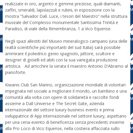
realizzate in oro, argento e gemme preziose, quali diamanti,
zaffiri, smeraldi, lapislazzuli e rubini, in esposizione con la
mostra “Salvador Dalì. Luce, i tesori del Maestro” nella struttura
museale del Complesso monumentale Santissima Trinità e
Paradiso, di viale della Rimembranza, 1 a Vico Equense.
Negli spazi allestiti del Museo mineralogico campano (una delle
realtà scientifiche più importanti del sud Italia) sarà possibile
ammirare il poliedrico genio spagnolo, pittore, scultore e
designer di gioielli ed abiti con la sua variegata produzione
artistica. Ad arricchire la serata il maestro Antonio D’Abramo al
pianoforte.
Kiwanis Club San Marino, organizzazione mondiale di volontari
impegnata nel sociale a migliorare il mondo, un bambino e una
comunità alla volta con opere di solidarietà e raccolte fondi
assieme a Dalì Universe e The Secret Gate, azienda
internazionale del settore luxury business events e prima
sviluppatrice di App internazionale nel settore luxury, aspettano
per una cena-evento di beneficenza senza precedenti; insieme
alla Pro Loco di Vico Equense, nella costiera affacciata sullo