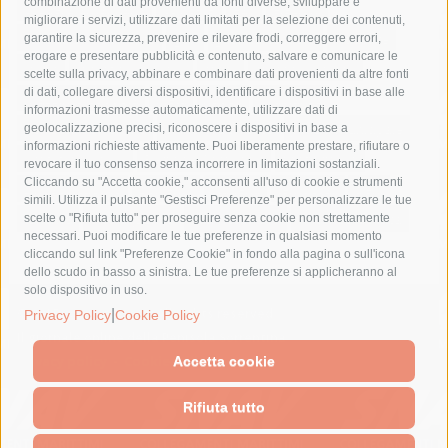
combinazione di dati provenienti da fonti diverse, sviluppare e
costiera amalfitana
covid-19
eav
elezioni
migliorare i servizi, utilizzare dati limitati per la selezione dei contenuti,
fondazione sorrento
gori
guardia costiera
incidente
garantire la sicurezza, prevenire e rilevare frodi, correggere errori,
erogare e presentare pubblicità e contenuto, salvare e comunicare le
lavori
lorenzo balducelli
mare
massa lubrense
scelte sulla privacy, abbinare e combinare dati provenienti da altre fonti
di dati, collegare diversi dispositivi, identificare i dispositivi in base alle
massimo coppola
Meta
napoli
ordinanza
informazioni trasmesse automaticamente, utilizzare dati di
penisola sorrentina
piano di sorrento
polizia municipale
geolocalizzazione precisi, riconoscere i dispositivi in base a
informazioni richieste attivamente. Puoi liberamente prestare, rifiutare o
protezione civile
Regione Campania
sant'agnello
revocare il tuo consenso senza incorrere in limitazioni sostanziali.
Cliccando su "Accetta cookie," acconsenti all'uso di cookie e strumenti
sindaco cuomo
sorrento
studenti
temporali
treni
simili. Utilizza il pulsante "Gestisci Preferenze" per personalizzare le tue
turismo
Vico Equense
villa fiorentino
vincenzo de luca
scelte o "Rifiuta tutto" per proseguire senza cookie non strettamente
necessari. Puoi modificare le tue preferenze in qualsiasi momento
cliccando sul link "Preferenze Cookie" in fondo alla pagina o sull'icona
dello scudo in basso a sinistra. Le tue preferenze si applicheranno al
solo dispositivo in uso.
© 2015 SorrentoPress. All rights reserved.
|
Privacy Policy
Cookie Policy
Il giornale online della Penisola Sorrentina
Privacy policy
-
Cookie Policy
Accetta cookie
Rifiuta tutto