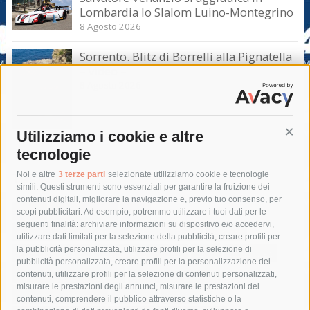
Lombardia lo Slalom Luino-Montegrino
8 Agosto 2026
Sorrento. Blitz di Borrelli alla Pignatella
– video –
8 Agosto 2026
Utilizziamo i cookie e altre
Cont
tecnologie
Tag
Noi e altre
3 terze parti
selezionate utilizziamo cookie e tecnologie
simili. Questi strumenti sono essenziali per garantire la fruizione dei
contenuti digitali, migliorare la navigazione e, previo tuo consenso, per
acqua
allerta meteo
anas
scopi pubblicitari. Ad esempio, potremmo utilizzare i tuoi dati per le
seguenti finalità: archiviare informazioni su dispositivo e/o accedervi,
area marina protetta di punta campanella
arresto
utilizzare dati limitati per la selezione della pubblicità, creare profili per
la pubblicità personalizzata, utilizzare profili per la selezione di
Asl Napoli 3 sud
capitaneria di porto
capri
carabinieri
pubblicità personalizzata, creare profili per la personalizzazione dei
castellammare di stabia
circumvesuviana
contenuti, utilizzare profili per la selezione di contenuti personalizzati,
misurare le prestazioni degli annunci, misurare le prestazioni dei
comune di sorrento
concerto
contagi
contenuti, comprendere il pubblico attraverso statistiche o la