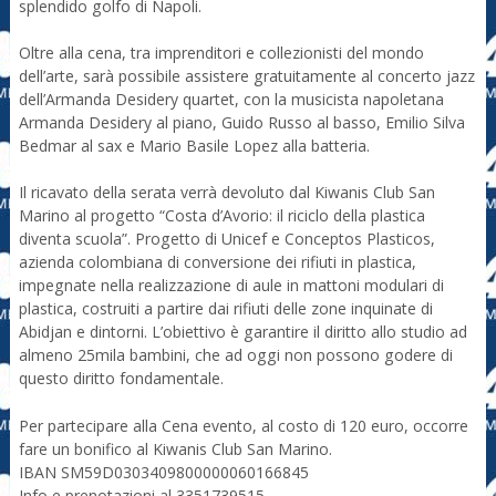
splendido golfo di Napoli.
Oltre alla cena, tra imprenditori e collezionisti del mondo
dell’arte, sarà possibile assistere gratuitamente al concerto jazz
dell’Armanda Desidery quartet, con la musicista napoletana
Armanda Desidery al piano, Guido Russo al basso, Emilio Silva
Bedmar al sax e Mario Basile Lopez alla batteria.
Il ricavato della serata verrà devoluto dal Kiwanis Club San
Marino al progetto “Costa d’Avorio: il riciclo della plastica
diventa scuola”. Progetto di Unicef e Conceptos Plasticos,
azienda colombiana di conversione dei rifiuti in plastica,
impegnate nella realizzazione di aule in mattoni modulari di
plastica, costruiti a partire dai rifiuti delle zone inquinate di
Abidjan e dintorni. L’obiettivo è garantire il diritto allo studio ad
almeno 25mila bambini, che ad oggi non possono godere di
questo diritto fondamentale.
Per partecipare alla Cena evento, al costo di 120 euro, occorre
fare un bonifico al Kiwanis Club San Marino.
IBAN SM59D0303409800000060166845
Info e prenotazioni al 3351739515