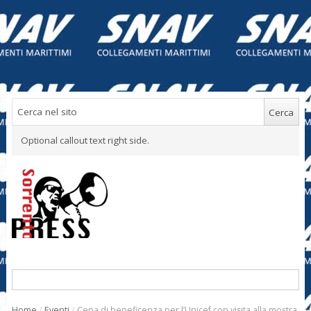
Optional callout text right side.
Home
/
Eventi
/
Cena di beneficenza per l’Unicef con visita alla mostra