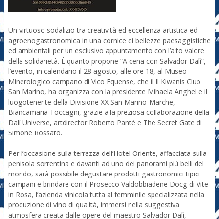
Un virtuoso sodalizio tra creatività ed eccellenza artistica ed
agroenogastronomica in una cornice di bellezze paesaggistiche
ed ambientali per un esclusivo appuntamento con l’alto valore
della solidarietà. È quanto propone “A cena con Salvador Dalì”,
l’evento, in calendario il 28 agosto, alle ore 18, al Museo
Minerologico campano di Vico Equense, che il Il Kiwanis Club
San Marino, ha organizza con la presidente Mihaela Anghel e il
luogotenente della Divisione XX San Marino-Marche,
Biancamaria Toccagni, grazie alla preziosa collaborazione della
Dalí Universe, artdirector Roberto Pantè e The Secret Gate di
Simone Rossato.
Per l’occasione sulla terrazza dell’Hotel Oriente, affacciata sulla
penisola sorrentina e davanti ad uno dei panorami più belli del
mondo, sarà possibile degustare prodotti gastronomici tipici
campani e brindare con il Prosecco Valdobbiadene Docg di Vite
in Rosa, l’azienda vinicola tutta al femminile specializzata nella
produzione di vino di qualità, immersi nella suggestiva
atmosfera creata dalle opere del maestro Salvador Dalì,