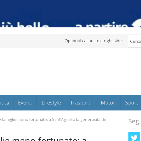
Optional callout text right side.
itica
Eventi
Lifestyle
Trasporti
Motori
Sport
e famiglie meno fortunate: a Sant’Agnello la generosità del
Segu
glie meno fortunate: a