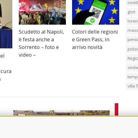
covid
gori
loren
mass
Scudetto al Napoli,
Colori delle regioni
è festa anche a
e Green Pass, in
penis
Sorrento – foto e
arrivo novità
poliz
video –
del
Regi
sind
icura
temp
n
villa