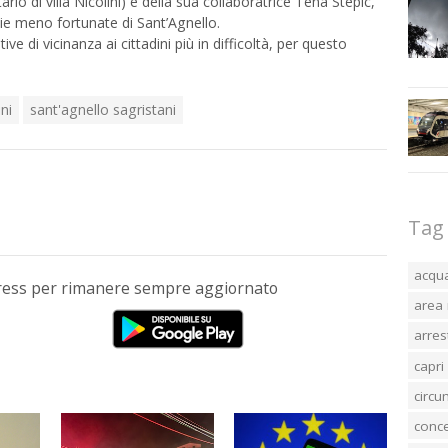
rio di villa Nicolini) e della sua collaboratrice Tena Stepic,
lie meno fortunate di Sant’Agnello.
tive di vicinanza ai cittadini più in difficoltà, per questo
ini
sant'agnello sagristani
Tag
acqu
Press per rimanere sempre aggiornato
area 
arres
capri
circ
conc