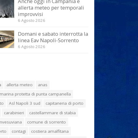
Anche oggi in Campania è
allerta meteo per temporali
improvvisi
6 Agosto 2026
Domani e sabato interrotta la
linea Eav Napoli-Sorrento
6 Agosto 2026
a
allerta meteo
anas
marina protetta di punta campanella
to
Asl Napoli 3 sud
capitaneria di porto
carabinieri
castellammare di stabia
umvesuviana
comune di sorrento
erto
contagi
costiera amalfitana