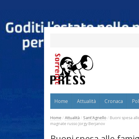
Home
Attualità
Cronaca
Pol
Home
/
Attualità
/
Sant'Agnello
/
Buoni spesa all
magnate russo Jorgy Berjanov
Buoni spesa alle fami