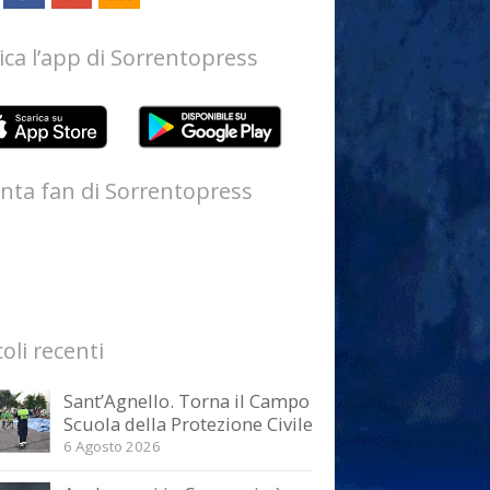
ica l’app di Sorrentopress
nta fan di Sorrentopress
coli recenti
Sant’Agnello. Torna il Campo
Scuola della Protezione Civile
6 Agosto 2026