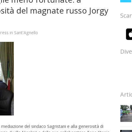
osità del magnate russo Jorgy
Scar
ress
in
Sant'Agnello
Dive
Arti
ediazione del sindaco Sagristani e alla generosità di