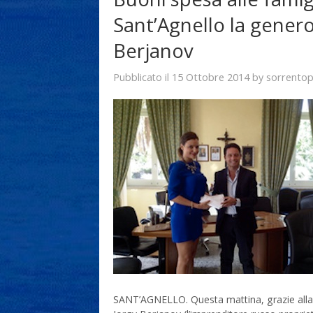
Sant’Agnello la gener
Berjanov
15 Ottobre 2014
sorrentop
Pubblicato il
by
SANT’AGNELLO. Questa mattina, grazie alla m