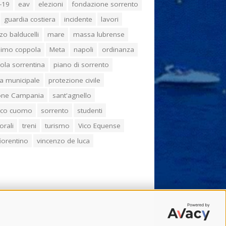
-19
eav
elezioni
fondazione sorrento
guardia costiera
incidente
lavori
zo balducelli
mare
massa lubrense
imo coppola
Meta
napoli
ordinanza
ola sorrentina
piano di sorrento
ia municipale
protezione civile
one Campania
sant'agnello
aco cuomo
sorrento
studenti
orali
treni
turismo
Vico Equense
 fiorentino
vincenzo de luca