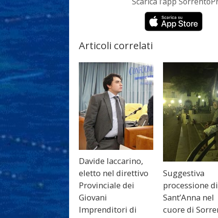
Scarica l’app Sorrento
Articoli correlati
Davide Iaccarino,
Suggestiva
eletto nel direttivo
processione d
Provinciale dei
Sant’Anna nel
Giovani
cuore di Sorre
Imprenditori di