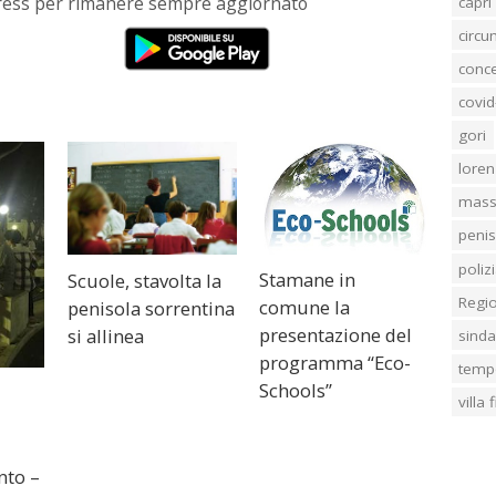
Press per rimanere sempre aggiornato
capri
circ
conc
covid
gori
loren
mass
penis
poliz
Stamane in
Scuole, stavolta la
Regi
comune la
penisola sorrentina
presentazione del
si allinea
sind
programma “Eco-
temp
Schools”
villa
i
nto –