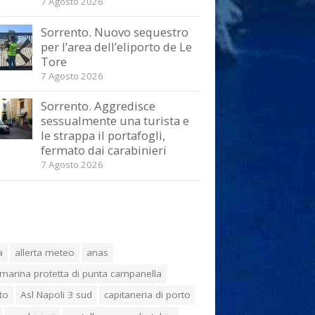
7 Agosto 2026
Sorrento. Nuovo sequestro
per l’area dell’eliporto de Le
Tore
7 Agosto 2026
Sorrento. Aggredisce
sessualmente una turista e
le strappa il portafogli,
fermato dai carabinieri
7 Agosto 2026
a
allerta meteo
anas
marina protetta di punta campanella
to
Asl Napoli 3 sud
capitaneria di porto