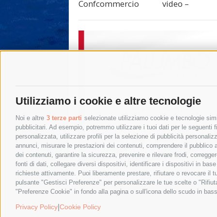
video –
Confcommercio
Utilizziamo i cookie e altre tecnologie
Noi e altre
3 terze parti
selezionate utilizziamo cookie e tecnologie simil
pubblicitari. Ad esempio, potremmo utilizzare i tuoi dati per le seguenti fin
personalizzata, utilizzare profili per la selezione di pubblicità personaliz
annunci, misurare le prestazioni dei contenuti, comprendere il pubblico att
dei contenuti, garantire la sicurezza, prevenire e rilevare frodi, corregg
fonti di dati, collegare diversi dispositivi, identificare i dispositivi in 
richieste attivamente. Puoi liberamente prestare, rifiutare o revocare il 
pulsante "Gestisci Preferenze" per personalizzare le tue scelte o "Rifiu
"Preferenze Cookie" in fondo alla pagina o sull'icona dello scudo in bass
© 2015 SorrentoPress. All rights reserved.
Privacy policy
-
Cookie Policy
|
Privacy Policy
Cookie Policy