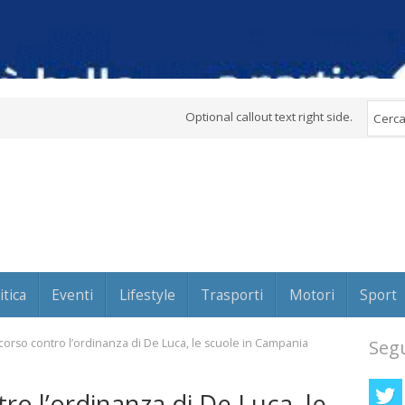
Optional callout text right side.
itica
Eventi
Lifestyle
Trasporti
Motori
Sport
ricorso contro l’ordinanza di De Luca, le scuole in Campania
Segu
tro l’ordinanza di De Luca, le