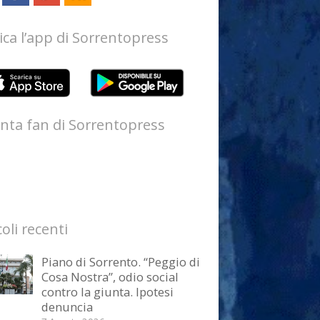
ica l’app di Sorrentopress
nta fan di Sorrentopress
coli recenti
Piano di Sorrento. “Peggio di
Cosa Nostra”, odio social
contro la giunta. Ipotesi
denuncia