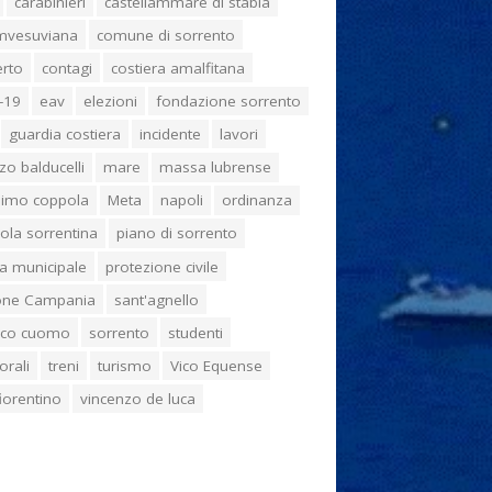
carabinieri
castellammare di stabia
umvesuviana
comune di sorrento
erto
contagi
costiera amalfitana
-19
eav
elezioni
fondazione sorrento
guardia costiera
incidente
lavori
zo balducelli
mare
massa lubrense
imo coppola
Meta
napoli
ordinanza
ola sorrentina
piano di sorrento
ia municipale
protezione civile
one Campania
sant'agnello
aco cuomo
sorrento
studenti
orali
treni
turismo
Vico Equense
 fiorentino
vincenzo de luca