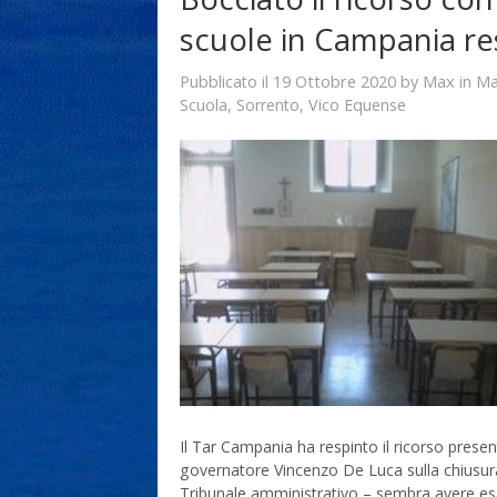
scuole in Campania re
19 Ottobre 2020
Max
Pubblicato il
by
in
Ma
Scuola
,
Sorrento
,
Vico Equense
Il Tar Campania ha respinto il ricorso presen
governatore Vincenzo De Luca sulla chiusura
Tribunale amministrativo – sembra avere esa