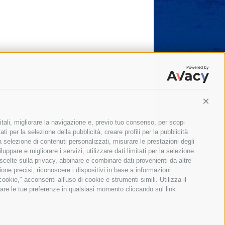
Conti
itali, migliorare la navigazione e, previo tuo consenso, per scopi
ti per la selezione della pubblicità, creare profili per la pubblicità
 la selezione di contenuti personalizzati, misurare le prestazioni degli
ppare e migliorare i servizi, utilizzare dati limitati per la selezione
 scelte sulla privacy, abbinare e combinare dati provenienti da altre
zione precisi, riconoscere i dispositivi in base a informazioni
okie," acconsenti all'uso di cookie e strumenti simili. Utilizza il
are le tue preferenze in qualsiasi momento cliccando sul link
Il giornale online della Penisola Sorrentina