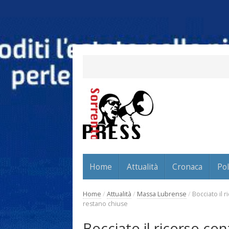
Home
Attualità
Cronaca
Pol
Home
/
Attualità
/
Massa Lubrense
/
Bocciato il 
restano chiuse
Bocciato il ricorso con