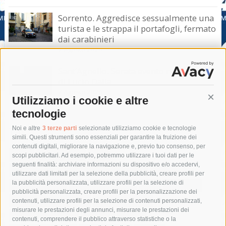
Sorrento. Aggredisce sessualmente una
turista e le strappa il portafogli, fermato
dai carabinieri
7 Agosto 2026
Sant’Agnello. Serata evento nel ricordo
di Lucio Dalla
7 Agosto 2026
Utilizziamo i cookie e altre
Cont
tecnologie
Tag
Noi e altre
3 terze parti
selezionate utilizziamo cookie e tecnologie
simili. Questi strumenti sono essenziali per garantire la fruizione dei
contenuti digitali, migliorare la navigazione e, previo tuo consenso, per
acqua
allerta meteo
anas
scopi pubblicitari. Ad esempio, potremmo utilizzare i tuoi dati per le
seguenti finalità: archiviare informazioni su dispositivo e/o accedervi,
area marina protetta di punta campanella
arresto
utilizzare dati limitati per la selezione della pubblicità, creare profili per
la pubblicità personalizzata, utilizzare profili per la selezione di
Asl Napoli 3 sud
capitaneria di porto
capri
carabinieri
pubblicità personalizzata, creare profili per la personalizzazione dei
castellammare di stabia
circumvesuviana
contenuti, utilizzare profili per la selezione di contenuti personalizzati,
misurare le prestazioni degli annunci, misurare le prestazioni dei
comune di sorrento
concerto
contagi
contenuti, comprendere il pubblico attraverso statistiche o la