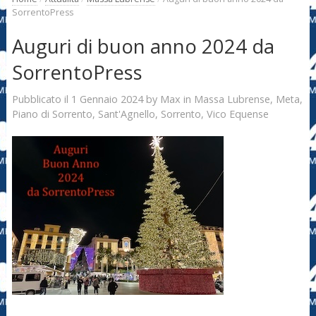
SorrentoPress
Auguri di buon anno 2024 da
SorrentoPress
1 Gennaio 2024
Max
Pubblicato il
by
in
Massa Lubrense
,
Meta
,
Piano di Sorrento
,
Sant'Agnello
,
Sorrento
,
Vico Equense