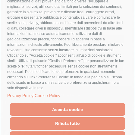
combinazione di dati provenienti da fonti diverse, sviluppare e
costiera amalfitana
covid-19
eav
elezioni
migliorare i servizi, utilizzare dati limitati per la selezione dei contenuti,
fondazione sorrento
gori
guardia costiera
incidente
garantire la sicurezza, prevenire e rilevare frodi, correggere errori,
erogare e presentare pubblicità e contenuto, salvare e comunicare le
lavori
lorenzo balducelli
mare
massa lubrense
scelte sulla privacy, abbinare e combinare dati provenienti da altre fonti
di dati, collegare diversi dispositivi, identificare i dispositivi in base alle
massimo coppola
Meta
napoli
ordinanza
informazioni trasmesse automaticamente, utilizzare dati di
penisola sorrentina
piano di sorrento
polizia municipale
geolocalizzazione precisi, riconoscere i dispositivi in base a
informazioni richieste attivamente. Puoi liberamente prestare, rifiutare o
protezione civile
Regione Campania
sant'agnello
revocare il tuo consenso senza incorrere in limitazioni sostanziali.
Cliccando su "Accetta cookie," acconsenti all'uso di cookie e strumenti
sindaco cuomo
sorrento
studenti
temporali
treni
simili. Utilizza il pulsante "Gestisci Preferenze" per personalizzare le tue
turismo
Vico Equense
villa fiorentino
vincenzo de luca
scelte o "Rifiuta tutto" per proseguire senza cookie non strettamente
necessari. Puoi modificare le tue preferenze in qualsiasi momento
cliccando sul link "Preferenze Cookie" in fondo alla pagina o sull'icona
dello scudo in basso a sinistra. Le tue preferenze si applicheranno al
solo dispositivo in uso.
© 2015 SorrentoPress. All rights reserved.
|
Privacy Policy
Cookie Policy
Il giornale online della Penisola Sorrentina
Privacy policy
-
Cookie Policy
Accetta cookie
Rifiuta tutto