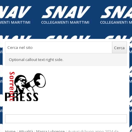
Optional callout text right side.
Home
/
Attualità
/
Massa Lubrense
/
Auguri di buon anno 2024 da