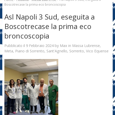
Boscotrecase la prima eco broncoscopia
Asl Napoli 3 Sud, eseguita a
Boscotrecase la prima eco
broncoscopia
9 Febbraio 2024
Max
Pubblicato il
by
in
Massa Lubrense
,
Meta
,
Piano di Sorrento
,
Sant'Agnello
,
Sorrento
,
Vico Equense