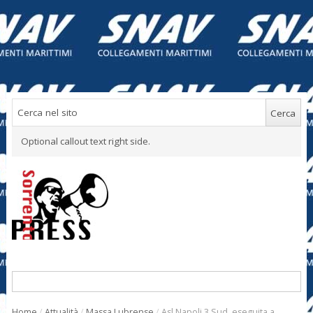
Optional callout text right side.
Home
/
Attualità
/
Massa Lubrense
/
Asl Napoli 3 Sud, eseguita a