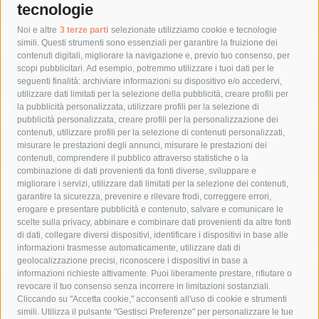
tecnologie
Tag
Noi e altre
3 terze parti
selezionate utilizziamo cookie e tecnologie
simili. Questi strumenti sono essenziali per garantire la fruizione dei
contenuti digitali, migliorare la navigazione e, previo tuo consenso, per
acqua
allerta meteo
anas
scopi pubblicitari. Ad esempio, potremmo utilizzare i tuoi dati per le
seguenti finalità: archiviare informazioni su dispositivo e/o accedervi,
area marina protetta di punta campanella
arresto
utilizzare dati limitati per la selezione della pubblicità, creare profili per
la pubblicità personalizzata, utilizzare profili per la selezione di
Asl Napoli 3 sud
capitaneria di porto
capri
carabinieri
pubblicità personalizzata, creare profili per la personalizzazione dei
castellammare di stabia
circumvesuviana
contenuti, utilizzare profili per la selezione di contenuti personalizzati,
misurare le prestazioni degli annunci, misurare le prestazioni dei
comune di sorrento
concerto
contagi
contenuti, comprendere il pubblico attraverso statistiche o la
combinazione di dati provenienti da fonti diverse, sviluppare e
costiera amalfitana
covid-19
eav
elezioni
migliorare i servizi, utilizzare dati limitati per la selezione dei contenuti,
fondazione sorrento
gori
guardia costiera
incidente
garantire la sicurezza, prevenire e rilevare frodi, correggere errori,
erogare e presentare pubblicità e contenuto, salvare e comunicare le
lavori
lorenzo balducelli
mare
massa lubrense
scelte sulla privacy, abbinare e combinare dati provenienti da altre fonti
di dati, collegare diversi dispositivi, identificare i dispositivi in base alle
massimo coppola
Meta
napoli
ordinanza
informazioni trasmesse automaticamente, utilizzare dati di
penisola sorrentina
piano di sorrento
polizia municipale
geolocalizzazione precisi, riconoscere i dispositivi in base a
informazioni richieste attivamente. Puoi liberamente prestare, rifiutare o
protezione civile
Regione Campania
sant'agnello
revocare il tuo consenso senza incorrere in limitazioni sostanziali.
Cliccando su "Accetta cookie," acconsenti all'uso di cookie e strumenti
sindaco cuomo
sorrento
studenti
temporali
treni
simili. Utilizza il pulsante "Gestisci Preferenze" per personalizzare le tue