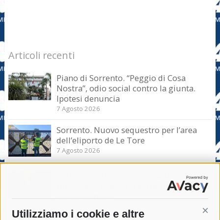
Articoli recenti
Piano di Sorrento. “Peggio di Cosa
Nostra”, odio social contro la giunta.
Ipotesi denuncia
7 Agosto 2026
Sorrento. Nuovo sequestro per l’area
dell’eliporto de Le Tore
7 Agosto 2026
Sorrento. Aggredisce sessualmente una
turista e le strappa il portafogli, fermato
dai carabinieri
7 Agosto 2026
Utilizziamo i cookie e altre
Cont