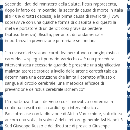
Secondo i dati del ministero della Salute, l’ictus rappresenta,
dopo l’infarto del miocardio, la seconda causa di morte in Italia
(il 9-10% di tutti i decessi) e la prima causa di invalidità (il 75%
sopravvive con una qualche forma di disabilità e di questi la
metà è portatore di un deficit così grave da perdere
l’autosufficienza). Risulta, pertanto, di fondamentale
importanza la prevenzione primaria e secondaria.
“La rivascolarizzazione carotidea percutanea o angioplastica
carotidea – spiega il primario Varricchio – è una procedura
interventistica necessaria quando è presente una significativa
malattia aterosclerotica a livello delle arterie carotidi tale da
determinare una ostruzione che limita il corretto afflusso di
sangue al circolo cerebrale, una metodica efficace di
prevenzione dell’ictus cerebrale ischemico”.
L’importanza di un intervento così innovativo conferma la
continua crescita della cardiologia interventistica a
Boscotrecase con la direzione di Attilio Varricchio e, sottolinea
ancora una volta, la volontà del direttore generale Asl Napoli 3
Sud Giuseppe Russo e del direttore di presidio Giuseppe