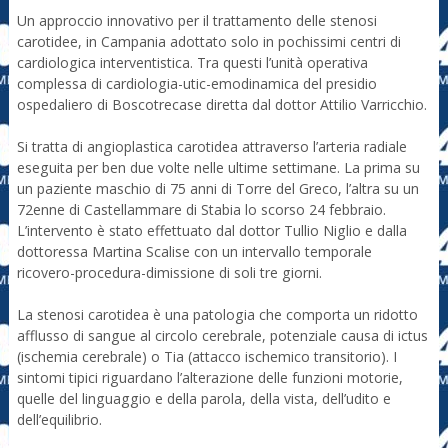
Un approccio innovativo per il trattamento delle stenosi
carotidee, in Campania adottato solo in pochissimi centri di
cardiologica interventistica. Tra questi l’unità operativa
complessa di cardiologia-utic-emodinamica del presidio
ospedaliero di Boscotrecase diretta dal dottor Attilio Varricchio.
Si tratta di angioplastica carotidea attraverso l’arteria radiale
eseguita per ben due volte nelle ultime settimane. La prima su
un paziente maschio di 75 anni di Torre del Greco, l’altra su un
72enne di Castellammare di Stabia lo scorso 24 febbraio.
L’intervento è stato effettuato dal dottor Tullio Niglio e dalla
dottoressa Martina Scalise con un intervallo temporale
ricovero-procedura-dimissione di soli tre giorni.
La stenosi carotidea è una patologia che comporta un ridotto
afflusso di sangue al circolo cerebrale, potenziale causa di ictus
(ischemia cerebrale) o Tia (attacco ischemico transitorio). I
sintomi tipici riguardano l’alterazione delle funzioni motorie,
quelle del linguaggio e della parola, della vista, dell’udito e
dell’equilibrio.