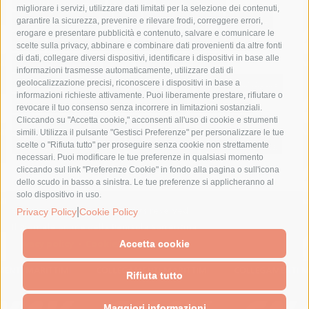
migliorare i servizi, utilizzare dati limitati per la selezione dei contenuti,
fondazione sorrento
gori
guardia costiera
incidente
garantire la sicurezza, prevenire e rilevare frodi, correggere errori,
erogare e presentare pubblicità e contenuto, salvare e comunicare le
lavori
lorenzo balducelli
mare
massa lubrense
scelte sulla privacy, abbinare e combinare dati provenienti da altre fonti
di dati, collegare diversi dispositivi, identificare i dispositivi in base alle
massimo coppola
Meta
napoli
ordinanza
informazioni trasmesse automaticamente, utilizzare dati di
penisola sorrentina
piano di sorrento
polizia municipale
geolocalizzazione precisi, riconoscere i dispositivi in base a
informazioni richieste attivamente. Puoi liberamente prestare, rifiutare o
protezione civile
Regione Campania
sant'agnello
revocare il tuo consenso senza incorrere in limitazioni sostanziali.
Cliccando su "Accetta cookie," acconsenti all'uso di cookie e strumenti
sindaco cuomo
sorrento
studenti
temporali
treni
simili. Utilizza il pulsante "Gestisci Preferenze" per personalizzare le tue
turismo
Vico Equense
villa fiorentino
vincenzo de luca
scelte o "Rifiuta tutto" per proseguire senza cookie non strettamente
necessari. Puoi modificare le tue preferenze in qualsiasi momento
cliccando sul link "Preferenze Cookie" in fondo alla pagina o sull'icona
dello scudo in basso a sinistra. Le tue preferenze si applicheranno al
solo dispositivo in uso.
© 2015 SorrentoPress. All rights reserved.
|
Privacy Policy
Cookie Policy
Il giornale online della Penisola Sorrentina
Privacy policy
-
Cookie Policy
Accetta cookie
Rifiuta tutto
Maggiori informazioni