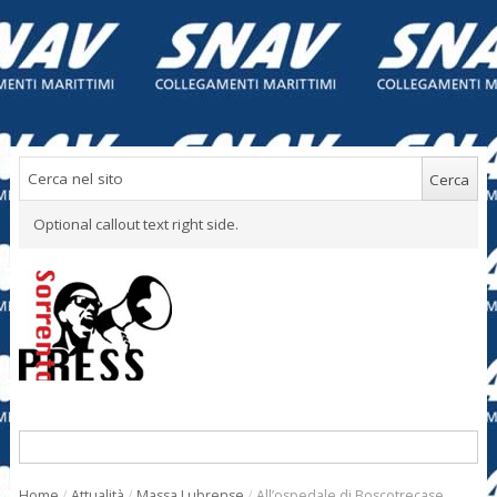
Optional callout text right side.
Home
/
Attualità
/
Massa Lubrense
/
All’ospedale di Boscotrecase