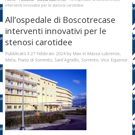
interventi innovativi per le stenosi carotidee
All’ospedale di Boscotrecase
interventi innovativi per le
stenosi carotidee
27 Febbraio 2024
Max
Pubblicato il
by
in
Massa Lubrense
,
Meta
,
Piano di Sorrento
,
Sant'Agnello
,
Sorrento
,
Vico Equense