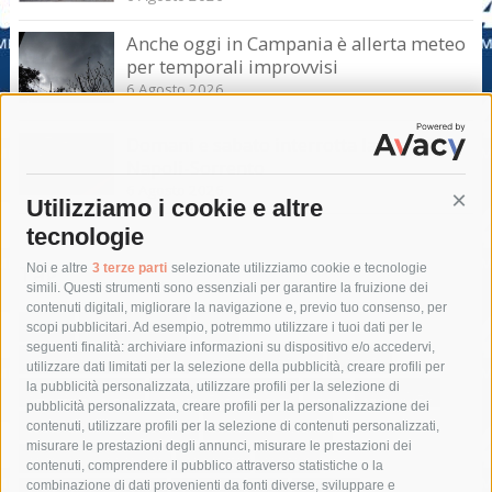
Anche oggi in Campania è allerta meteo
per temporali improvvisi
6 Agosto 2026
Domani e sabato interrotta la linea Eav
Napoli-Sorrento
6 Agosto 2026
Utilizziamo i cookie e altre
Cont
tecnologie
Tag
Noi e altre
3 terze parti
selezionate utilizziamo cookie e tecnologie
simili. Questi strumenti sono essenziali per garantire la fruizione dei
contenuti digitali, migliorare la navigazione e, previo tuo consenso, per
acqua
allerta meteo
anas
scopi pubblicitari. Ad esempio, potremmo utilizzare i tuoi dati per le
seguenti finalità: archiviare informazioni su dispositivo e/o accedervi,
area marina protetta di punta campanella
arresto
utilizzare dati limitati per la selezione della pubblicità, creare profili per
la pubblicità personalizzata, utilizzare profili per la selezione di
Asl Napoli 3 sud
capitaneria di porto
capri
carabinieri
pubblicità personalizzata, creare profili per la personalizzazione dei
castellammare di stabia
circumvesuviana
contenuti, utilizzare profili per la selezione di contenuti personalizzati,
misurare le prestazioni degli annunci, misurare le prestazioni dei
comune di sorrento
concerto
contagi
contenuti, comprendere il pubblico attraverso statistiche o la
combinazione di dati provenienti da fonti diverse, sviluppare e
costiera amalfitana
covid-19
eav
elezioni