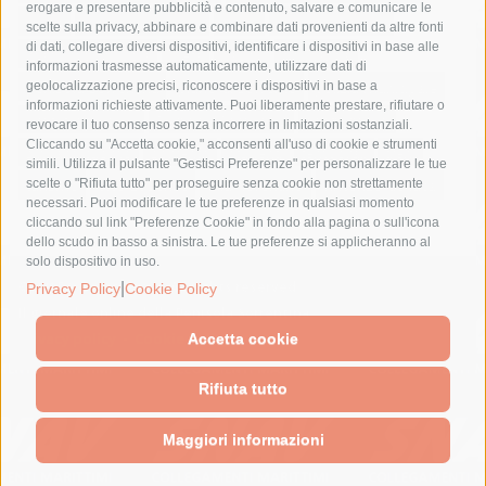
erogare e presentare pubblicità e contenuto, salvare e comunicare le
lavori
lorenzo balducelli
mare
massa lubrense
scelte sulla privacy, abbinare e combinare dati provenienti da altre fonti
di dati, collegare diversi dispositivi, identificare i dispositivi in base alle
massimo coppola
Meta
napoli
ordinanza
informazioni trasmesse automaticamente, utilizzare dati di
penisola sorrentina
piano di sorrento
polizia municipale
geolocalizzazione precisi, riconoscere i dispositivi in base a
informazioni richieste attivamente. Puoi liberamente prestare, rifiutare o
protezione civile
Regione Campania
sant'agnello
revocare il tuo consenso senza incorrere in limitazioni sostanziali.
Cliccando su "Accetta cookie," acconsenti all'uso di cookie e strumenti
sindaco cuomo
sorrento
studenti
temporali
treni
simili. Utilizza il pulsante "Gestisci Preferenze" per personalizzare le tue
turismo
Vico Equense
villa fiorentino
vincenzo de luca
scelte o "Rifiuta tutto" per proseguire senza cookie non strettamente
necessari. Puoi modificare le tue preferenze in qualsiasi momento
cliccando sul link "Preferenze Cookie" in fondo alla pagina o sull'icona
dello scudo in basso a sinistra. Le tue preferenze si applicheranno al
solo dispositivo in uso.
|
© 2015 SorrentoPress. All rights reserved.
Privacy Policy
Cookie Policy
Il giornale online della Penisola Sorrentina
Privacy policy
-
Cookie Policy
Accetta cookie
Rifiuta tutto
Maggiori informazioni