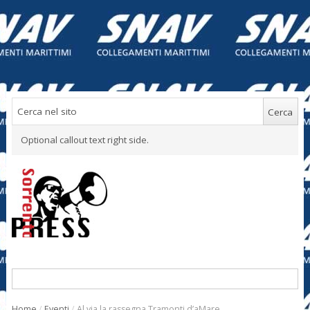
Optional callout text right side.
Home
/
Eventi
/
Al via la rassegna Tramonti d’aMare