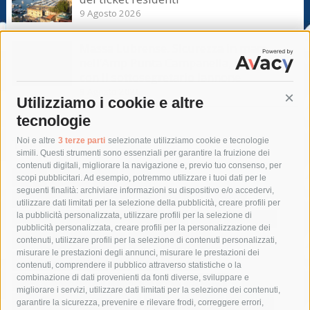
9 Agosto 2026
Massa Lubrense. Sicurezza in mare
nell’Amp Punta Campanella, incontro
con il sottosegretario Iannone
9 Agosto 2026
Utilizziamo i cookie e altre
Cont
tecnologie
Tag
Noi e altre
3 terze parti
selezionate utilizziamo cookie e tecnologie
simili. Questi strumenti sono essenziali per garantire la fruizione dei
contenuti digitali, migliorare la navigazione e, previo tuo consenso, per
acqua
allerta meteo
anas
scopi pubblicitari. Ad esempio, potremmo utilizzare i tuoi dati per le
seguenti finalità: archiviare informazioni su dispositivo e/o accedervi,
area marina protetta di punta campanella
arresto
utilizzare dati limitati per la selezione della pubblicità, creare profili per
la pubblicità personalizzata, utilizzare profili per la selezione di
Asl Napoli 3 sud
capitaneria di porto
capri
carabinieri
pubblicità personalizzata, creare profili per la personalizzazione dei
castellammare di stabia
circumvesuviana
contenuti, utilizzare profili per la selezione di contenuti personalizzati,
misurare le prestazioni degli annunci, misurare le prestazioni dei
comune di sorrento
concerto
contagi
contenuti, comprendere il pubblico attraverso statistiche o la
combinazione di dati provenienti da fonti diverse, sviluppare e
costiera amalfitana
covid-19
eav
elezioni
migliorare i servizi, utilizzare dati limitati per la selezione dei contenuti,
fondazione sorrento
gori
guardia costiera
incidente
garantire la sicurezza, prevenire e rilevare frodi, correggere errori,