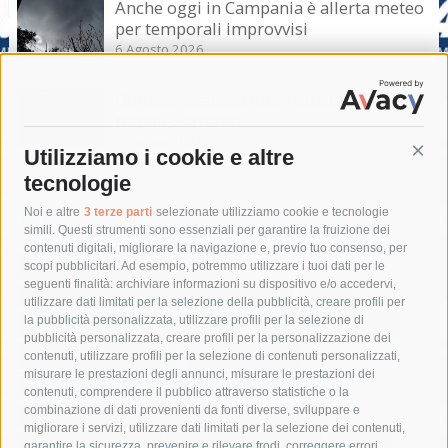
Anche oggi in Campania è allerta meteo
per temporali improvvisi
6 Agosto 2026
Domani e sabato interrotta la linea Eav
Napoli-Sorrento
6 Agosto 2026
Utilizziamo i cookie e altre
Cont
tecnologie
Tag
Noi e altre
3 terze parti
selezionate utilizziamo cookie e tecnologie
simili. Questi strumenti sono essenziali per garantire la fruizione dei
contenuti digitali, migliorare la navigazione e, previo tuo consenso, per
acqua
allerta meteo
anas
scopi pubblicitari. Ad esempio, potremmo utilizzare i tuoi dati per le
seguenti finalità: archiviare informazioni su dispositivo e/o accedervi,
area marina protetta di punta campanella
arresto
utilizzare dati limitati per la selezione della pubblicità, creare profili per
la pubblicità personalizzata, utilizzare profili per la selezione di
Asl Napoli 3 sud
capitaneria di porto
capri
carabinieri
pubblicità personalizzata, creare profili per la personalizzazione dei
castellammare di stabia
circumvesuviana
contenuti, utilizzare profili per la selezione di contenuti personalizzati,
misurare le prestazioni degli annunci, misurare le prestazioni dei
comune di sorrento
concerto
contagi
contenuti, comprendere il pubblico attraverso statistiche o la
combinazione di dati provenienti da fonti diverse, sviluppare e
costiera amalfitana
covid-19
eav
elezioni
migliorare i servizi, utilizzare dati limitati per la selezione dei contenuti,
fondazione sorrento
gori
guardia costiera
incidente
garantire la sicurezza, prevenire e rilevare frodi, correggere errori,