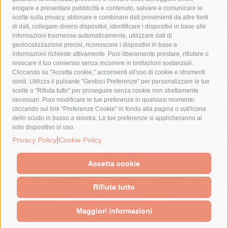
erogare e presentare pubblicità e contenuto, salvare e comunicare le
lavori
lorenzo balducelli
mare
massa lubrense
scelte sulla privacy, abbinare e combinare dati provenienti da altre fonti
di dati, collegare diversi dispositivi, identificare i dispositivi in base alle
massimo coppola
Meta
napoli
ordinanza
informazioni trasmesse automaticamente, utilizzare dati di
penisola sorrentina
piano di sorrento
polizia municipale
geolocalizzazione precisi, riconoscere i dispositivi in base a
informazioni richieste attivamente. Puoi liberamente prestare, rifiutare o
protezione civile
Regione Campania
sant'agnello
revocare il tuo consenso senza incorrere in limitazioni sostanziali.
Cliccando su "Accetta cookie," acconsenti all'uso di cookie e strumenti
sindaco cuomo
sorrento
studenti
temporali
treni
simili. Utilizza il pulsante "Gestisci Preferenze" per personalizzare le tue
turismo
Vico Equense
villa fiorentino
vincenzo de luca
scelte o "Rifiuta tutto" per proseguire senza cookie non strettamente
necessari. Puoi modificare le tue preferenze in qualsiasi momento
cliccando sul link "Preferenze Cookie" in fondo alla pagina o sull'icona
dello scudo in basso a sinistra. Le tue preferenze si applicheranno al
solo dispositivo in uso.
© 2015 SorrentoPress. All rights reserved.
|
Privacy Policy
Cookie Policy
Il giornale online della Penisola Sorrentina
Privacy policy
-
Cookie Policy
Accetta cookie
Rifiuta tutto
Maggiori informazioni