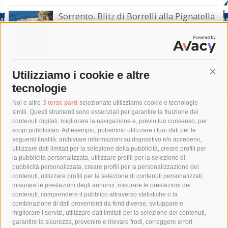
Sorrento. Blitz di Borrelli alla Pignatella
– video –
8 Agosto 2026
Utilizziamo i cookie e altre
Cont
tecnologie
Tag
Noi e altre
3 terze parti
selezionate utilizziamo cookie e tecnologie
simili. Questi strumenti sono essenziali per garantire la fruizione dei
contenuti digitali, migliorare la navigazione e, previo tuo consenso, per
acqua
allerta meteo
anas
scopi pubblicitari. Ad esempio, potremmo utilizzare i tuoi dati per le
seguenti finalità: archiviare informazioni su dispositivo e/o accedervi,
area marina protetta di punta campanella
arresto
utilizzare dati limitati per la selezione della pubblicità, creare profili per
la pubblicità personalizzata, utilizzare profili per la selezione di
Asl Napoli 3 sud
capitaneria di porto
capri
carabinieri
pubblicità personalizzata, creare profili per la personalizzazione dei
castellammare di stabia
circumvesuviana
contenuti, utilizzare profili per la selezione di contenuti personalizzati,
misurare le prestazioni degli annunci, misurare le prestazioni dei
comune di sorrento
concerto
contagi
contenuti, comprendere il pubblico attraverso statistiche o la
combinazione di dati provenienti da fonti diverse, sviluppare e
costiera amalfitana
covid-19
eav
elezioni
migliorare i servizi, utilizzare dati limitati per la selezione dei contenuti,
fondazione sorrento
gori
guardia costiera
incidente
garantire la sicurezza, prevenire e rilevare frodi, correggere errori,