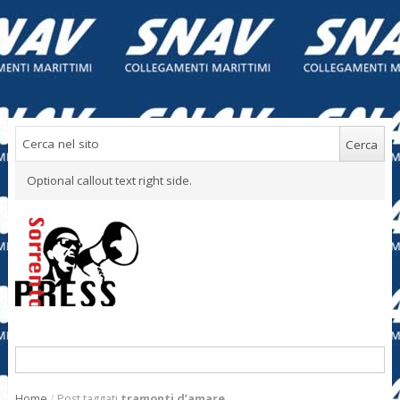
Optional callout text right side.
Home
/
Post taggati
tramonti d’amare