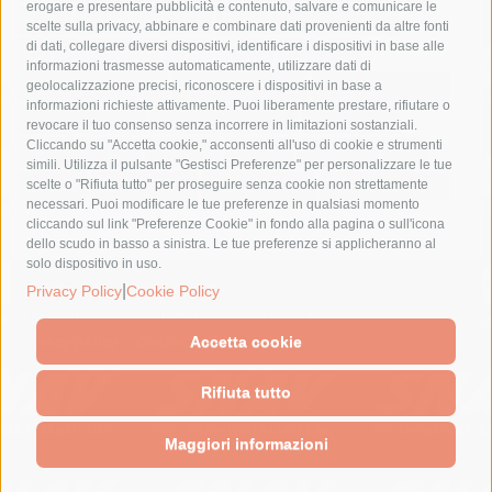
erogare e presentare pubblicità e contenuto, salvare e comunicare le
lavori
lorenzo balducelli
mare
massa lubrense
scelte sulla privacy, abbinare e combinare dati provenienti da altre fonti
di dati, collegare diversi dispositivi, identificare i dispositivi in base alle
massimo coppola
Meta
napoli
ordinanza
informazioni trasmesse automaticamente, utilizzare dati di
penisola sorrentina
piano di sorrento
polizia municipale
geolocalizzazione precisi, riconoscere i dispositivi in base a
informazioni richieste attivamente. Puoi liberamente prestare, rifiutare o
protezione civile
Regione Campania
sant'agnello
revocare il tuo consenso senza incorrere in limitazioni sostanziali.
Cliccando su "Accetta cookie," acconsenti all'uso di cookie e strumenti
sindaco cuomo
sorrento
studenti
temporali
treni
simili. Utilizza il pulsante "Gestisci Preferenze" per personalizzare le tue
turismo
Vico Equense
villa fiorentino
vincenzo de luca
scelte o "Rifiuta tutto" per proseguire senza cookie non strettamente
necessari. Puoi modificare le tue preferenze in qualsiasi momento
cliccando sul link "Preferenze Cookie" in fondo alla pagina o sull'icona
dello scudo in basso a sinistra. Le tue preferenze si applicheranno al
solo dispositivo in uso.
© 2015 SorrentoPress. All rights reserved.
|
Privacy Policy
Cookie Policy
Il giornale online della Penisola Sorrentina
Privacy policy
-
Cookie Policy
Accetta cookie
Rifiuta tutto
Maggiori informazioni