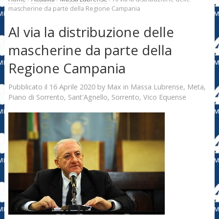
mascherine da parte della Regione Campania
Al via la distribuzione delle
mascherine da parte della
Regione Campania
16 Aprile 2020
Max
Pubblicato il
by
in
Massa Lubrense
,
Meta
,
Piano di Sorrento
,
Sant'Agnello
,
Sorrento
,
Vico Equense