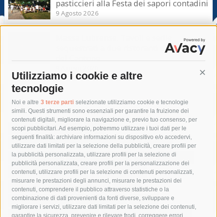
pasticcieri alla Festa dei sapori contadini
9 Agosto 2026
Massa Lubrense. Tavoli e sedie
sequestrati a due ristoranti di Marina
del Cantone
9 Agosto 2026
Utilizziamo i cookie e altre
Cont
tecnologie
Tag
Noi e altre
3 terze parti
selezionate utilizziamo cookie e tecnologie
simili. Questi strumenti sono essenziali per garantire la fruizione dei
contenuti digitali, migliorare la navigazione e, previo tuo consenso, per
acqua
allerta meteo
anas
scopi pubblicitari. Ad esempio, potremmo utilizzare i tuoi dati per le
seguenti finalità: archiviare informazioni su dispositivo e/o accedervi,
area marina protetta di punta campanella
arresto
utilizzare dati limitati per la selezione della pubblicità, creare profili per
la pubblicità personalizzata, utilizzare profili per la selezione di
Asl Napoli 3 sud
capitaneria di porto
capri
carabinieri
pubblicità personalizzata, creare profili per la personalizzazione dei
castellammare di stabia
circumvesuviana
contenuti, utilizzare profili per la selezione di contenuti personalizzati,
misurare le prestazioni degli annunci, misurare le prestazioni dei
comune di sorrento
concerto
contagi
contenuti, comprendere il pubblico attraverso statistiche o la
combinazione di dati provenienti da fonti diverse, sviluppare e
costiera amalfitana
covid-19
eav
elezioni
migliorare i servizi, utilizzare dati limitati per la selezione dei contenuti,
fondazione sorrento
gori
guardia costiera
incidente
garantire la sicurezza, prevenire e rilevare frodi, correggere errori,