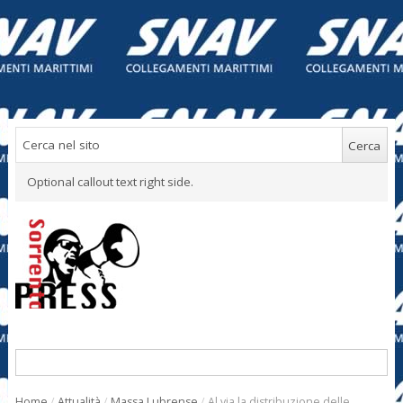
Optional callout text right side.
Home
/
Attualità
/
Massa Lubrense
/
Al via la distribuzione delle