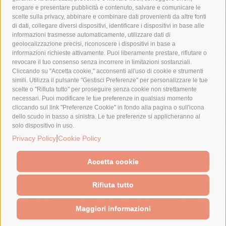
erogare e presentare pubblicità e contenuto, salvare e comunicare le
lavori
lorenzo balducelli
mare
massa lubrense
scelte sulla privacy, abbinare e combinare dati provenienti da altre fonti
di dati, collegare diversi dispositivi, identificare i dispositivi in base alle
massimo coppola
Meta
napoli
ordinanza
informazioni trasmesse automaticamente, utilizzare dati di
penisola sorrentina
piano di sorrento
polizia municipale
geolocalizzazione precisi, riconoscere i dispositivi in base a
informazioni richieste attivamente. Puoi liberamente prestare, rifiutare o
protezione civile
Regione Campania
sant'agnello
revocare il tuo consenso senza incorrere in limitazioni sostanziali.
Cliccando su "Accetta cookie," acconsenti all'uso di cookie e strumenti
sindaco cuomo
sorrento
studenti
temporali
treni
simili. Utilizza il pulsante "Gestisci Preferenze" per personalizzare le tue
turismo
Vico Equense
villa fiorentino
vincenzo de luca
scelte o "Rifiuta tutto" per proseguire senza cookie non strettamente
necessari. Puoi modificare le tue preferenze in qualsiasi momento
cliccando sul link "Preferenze Cookie" in fondo alla pagina o sull'icona
dello scudo in basso a sinistra. Le tue preferenze si applicheranno al
solo dispositivo in uso.
© 2015 SorrentoPress. All rights reserved.
|
Privacy Policy
Cookie Policy
Il giornale online della Penisola Sorrentina
Privacy policy
-
Cookie Policy
Accetta cookie
Rifiuta tutto
Maggiori informazioni