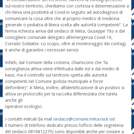
sul nostro territorio, chiediamo con cortesia e determinzaione a
chi rileva una positività al Covid in seguito ad autodiagnosi di
comunicare la cosa oltre che al proprio medico di medicina
generale o pediatra di libera scelta alle autorità competenti”. La
ferma richiesta arriva dal sindaco di Meta, Giuseppe Tito e dal
consigliere comunale delegato all’emergenza Covid-19,
Corrado Soldatini. Lo scopo, oltre al monitoraggio dei contagi,
è anche di garantire i necessari servizi.
Infatti, dal Comune della costiera, chiariscono che “la
sorveglianza attiva viene effettuata dalle Asl e dai medici di
base, ma il controllo sul territorio spetta alle autorità
competenti nel Comune (polizia municipale e forze
dell’ordine)”. A Meta, inoltre, all’identificazione di un positivo si
attiva un protocollo per la raccolta differenziata che tutela
anche gli
operatori ecologici.
I contatti indicati (la mail
sindaco@comune.meta.na.it
od
il numero di telefono dedicato presso l’ufficio delle segreteria
del sindaco 0810812275) sono disponibili anche per ovviare a