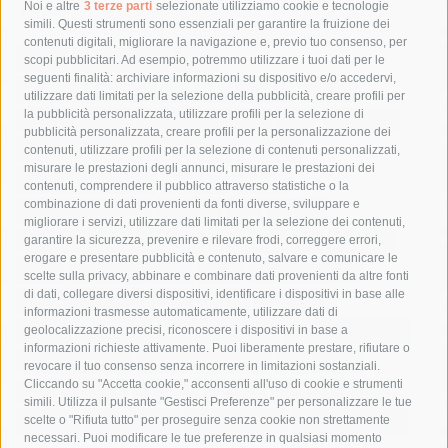
Tag
Noi e altre
3 terze parti
selezionate utilizziamo cookie e tecnologie
simili. Questi strumenti sono essenziali per garantire la fruizione dei
contenuti digitali, migliorare la navigazione e, previo tuo consenso, per
acqua
allerta meteo
anas
scopi pubblicitari. Ad esempio, potremmo utilizzare i tuoi dati per le
seguenti finalità: archiviare informazioni su dispositivo e/o accedervi,
area marina protetta di punta campanella
arresto
utilizzare dati limitati per la selezione della pubblicità, creare profili per
la pubblicità personalizzata, utilizzare profili per la selezione di
Asl Napoli 3 sud
capitaneria di porto
capri
carabinieri
pubblicità personalizzata, creare profili per la personalizzazione dei
castellammare di stabia
circumvesuviana
contenuti, utilizzare profili per la selezione di contenuti personalizzati,
misurare le prestazioni degli annunci, misurare le prestazioni dei
comune di sorrento
concerto
contagi
contenuti, comprendere il pubblico attraverso statistiche o la
combinazione di dati provenienti da fonti diverse, sviluppare e
costiera amalfitana
covid-19
eav
elezioni
migliorare i servizi, utilizzare dati limitati per la selezione dei contenuti,
fondazione sorrento
gori
guardia costiera
incidente
garantire la sicurezza, prevenire e rilevare frodi, correggere errori,
erogare e presentare pubblicità e contenuto, salvare e comunicare le
lavori
lorenzo balducelli
mare
massa lubrense
scelte sulla privacy, abbinare e combinare dati provenienti da altre fonti
di dati, collegare diversi dispositivi, identificare i dispositivi in base alle
massimo coppola
Meta
napoli
ordinanza
informazioni trasmesse automaticamente, utilizzare dati di
penisola sorrentina
piano di sorrento
polizia municipale
geolocalizzazione precisi, riconoscere i dispositivi in base a
informazioni richieste attivamente. Puoi liberamente prestare, rifiutare o
protezione civile
Regione Campania
sant'agnello
revocare il tuo consenso senza incorrere in limitazioni sostanziali.
Cliccando su "Accetta cookie," acconsenti all'uso di cookie e strumenti
sindaco cuomo
sorrento
studenti
temporali
treni
simili. Utilizza il pulsante "Gestisci Preferenze" per personalizzare le tue
turismo
Vico Equense
villa fiorentino
vincenzo de luca
scelte o "Rifiuta tutto" per proseguire senza cookie non strettamente
necessari. Puoi modificare le tue preferenze in qualsiasi momento