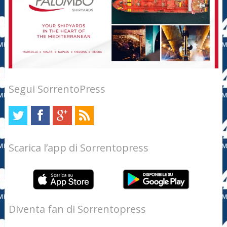
Segui SorrentoPress
Scarica l’app di Sorrentopress
Diventa fan di Sorrentopress