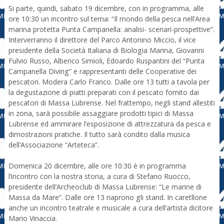
Si parte, quindi, sabato 19 dicembre, con in programma, alle
ore 10:30 un incontro sul tema: “Il mondo della pesca nell’Area
marina protetta Punta Campanella: analisi- scenari-prospettive”.
Interverranno il direttore del Parco Antonino Miccio, il vice
presidente della Società Italiana di Biologia Marina, Giovanni
Fulvio Russo, Alberico Simioli, Edoardo Ruspantini del “Punta
Campanella Diving” e rappresentanti delle Cooperative dei
pescatori. Modera Carlo Franco. Dalle ore 13 tutti a tavola per
la degustazione di piatti preparati con il pescato fornito dai
pescatori di Massa Lubrense. Nel frattempo, negli stand allestiti
in zona, sarà possibile assaggiare prodotti tipici di Massa
Lubrense ed ammirare l’esposizione di attrezzatura da pesca e
dimostrazioni pratiche. Il tutto sarà condito dalla musica
dell’Associazione “Arteteca”.
Domenica 20 dicembre, alle ore 10:30 è in programma
l’incontro con la nostra storia, a cura di Stefano Ruocco,
presidente dell’Archeoclub di Massa Lubrense: “Le marine di
Massa da Mare”. Dalle ore 13 riaprono gli stand. In caretllone
anche un incontro teatrale e musicale a cura dell’artista dicitore
Mario Vinaccia.