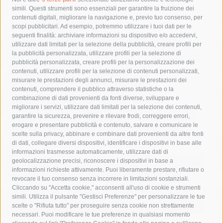
Tag
simili. Questi strumenti sono essenziali per garantire la fruizione dei
contenuti digitali, migliorare la navigazione e, previo tuo consenso, per
acqua
allerta meteo
anas
scopi pubblicitari. Ad esempio, potremmo utilizzare i tuoi dati per le
seguenti finalità: archiviare informazioni su dispositivo e/o accedervi,
area marina protetta di punta campanella
arresto
utilizzare dati limitati per la selezione della pubblicità, creare profili per
la pubblicità personalizzata, utilizzare profili per la selezione di
Asl Napoli 3 sud
capitaneria di porto
capri
carabinieri
pubblicità personalizzata, creare profili per la personalizzazione dei
castellammare di stabia
circumvesuviana
contenuti, utilizzare profili per la selezione di contenuti personalizzati,
misurare le prestazioni degli annunci, misurare le prestazioni dei
comune di sorrento
concerto
contagi
contenuti, comprendere il pubblico attraverso statistiche o la
combinazione di dati provenienti da fonti diverse, sviluppare e
costiera amalfitana
covid-19
eav
elezioni
migliorare i servizi, utilizzare dati limitati per la selezione dei contenuti,
fondazione sorrento
gori
guardia costiera
incidente
garantire la sicurezza, prevenire e rilevare frodi, correggere errori,
erogare e presentare pubblicità e contenuto, salvare e comunicare le
lavori
lorenzo balducelli
mare
massa lubrense
scelte sulla privacy, abbinare e combinare dati provenienti da altre fonti
di dati, collegare diversi dispositivi, identificare i dispositivi in base alle
massimo coppola
Meta
napoli
ordinanza
informazioni trasmesse automaticamente, utilizzare dati di
penisola sorrentina
piano di sorrento
polizia municipale
geolocalizzazione precisi, riconoscere i dispositivi in base a
informazioni richieste attivamente. Puoi liberamente prestare, rifiutare o
protezione civile
Regione Campania
sant'agnello
revocare il tuo consenso senza incorrere in limitazioni sostanziali.
Cliccando su "Accetta cookie," acconsenti all'uso di cookie e strumenti
sindaco cuomo
sorrento
studenti
temporali
treni
simili. Utilizza il pulsante "Gestisci Preferenze" per personalizzare le tue
turismo
Vico Equense
villa fiorentino
vincenzo de luca
scelte o "Rifiuta tutto" per proseguire senza cookie non strettamente
necessari. Puoi modificare le tue preferenze in qualsiasi momento