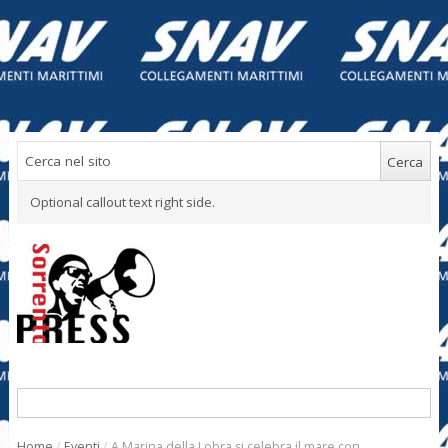
Optional callout text right side.
Home
/
Eventi
/
A Marina della Lobra si celebra il mare con