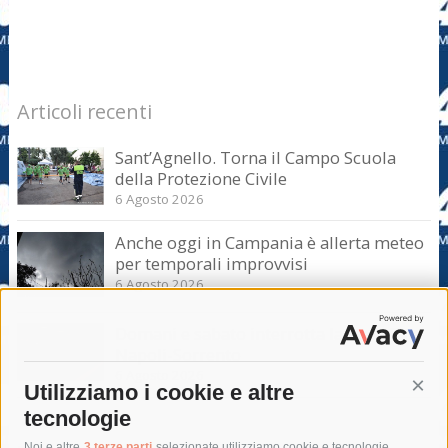
Articoli recenti
Sant’Agnello. Torna il Campo Scuola
della Protezione Civile
6 Agosto 2026
Anche oggi in Campania è allerta meteo
per temporali improvvisi
6 Agosto 2026
Domani e sabato interrotta la linea Eav
Napoli-Sorrento
6 Agosto 2026
Utilizziamo i cookie e altre
Cont
tecnologie
Noi e altre
3 terze parti
selezionate utilizziamo cookie e tecnologie