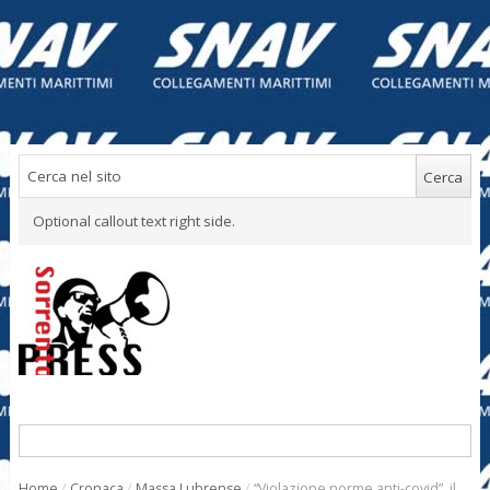
Optional callout text right side.
Home
/
Cronaca
/
Massa Lubrense
/
“Violazione norme anti-covid”, il