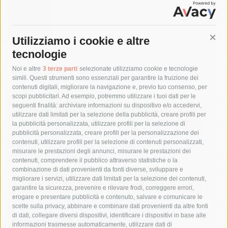
8 Agosto 2026
Utilizziamo i cookie e altre
Cont
tecnologie
Tag
Noi e altre
3 terze parti
selezionate utilizziamo cookie e tecnologie
simili. Questi strumenti sono essenziali per garantire la fruizione dei
contenuti digitali, migliorare la navigazione e, previo tuo consenso, per
acqua
allerta meteo
anas
scopi pubblicitari. Ad esempio, potremmo utilizzare i tuoi dati per le
seguenti finalità: archiviare informazioni su dispositivo e/o accedervi,
area marina protetta di punta campanella
arresto
utilizzare dati limitati per la selezione della pubblicità, creare profili per
la pubblicità personalizzata, utilizzare profili per la selezione di
Asl Napoli 3 sud
capitaneria di porto
capri
carabinieri
pubblicità personalizzata, creare profili per la personalizzazione dei
castellammare di stabia
circumvesuviana
contenuti, utilizzare profili per la selezione di contenuti personalizzati,
misurare le prestazioni degli annunci, misurare le prestazioni dei
comune di sorrento
concerto
contagi
contenuti, comprendere il pubblico attraverso statistiche o la
combinazione di dati provenienti da fonti diverse, sviluppare e
costiera amalfitana
covid-19
eav
elezioni
migliorare i servizi, utilizzare dati limitati per la selezione dei contenuti,
fondazione sorrento
gori
guardia costiera
incidente
garantire la sicurezza, prevenire e rilevare frodi, correggere errori,
erogare e presentare pubblicità e contenuto, salvare e comunicare le
lavori
lorenzo balducelli
mare
massa lubrense
scelte sulla privacy, abbinare e combinare dati provenienti da altre fonti
di dati, collegare diversi dispositivi, identificare i dispositivi in base alle
massimo coppola
Meta
napoli
ordinanza
informazioni trasmesse automaticamente, utilizzare dati di