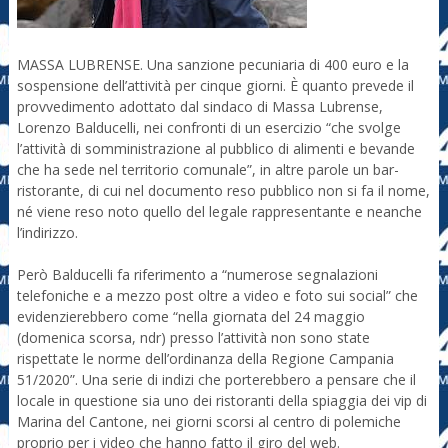
MASSA LUBRENSE. Una sanzione pecuniaria di 400 euro e la
sospensione dell’attività per cinque giorni. È quanto prevede il
provvedimento adottato dal sindaco di Massa Lubrense,
Lorenzo Balducelli, nei confronti di un esercizio “che svolge
l’attività di somministrazione al pubblico di alimenti e bevande
che ha sede nel territorio comunale”, in altre parole un bar-
ristorante, di cui nel documento reso pubblico non si fa il nome,
né viene reso noto quello del legale rappresentante e neanche
l’indirizzo.
Però Balducelli fa riferimento a “numerose segnalazioni
telefoniche e a mezzo post oltre a video e foto sui social” che
evidenzierebbero come “nella giornata del 24 maggio
(domenica scorsa, ndr) presso l’attività non sono state
rispettate le norme dell’ordinanza della Regione Campania
51/2020”. Una serie di indizi che porterebbero a pensare che il
locale in questione sia uno dei ristoranti della spiaggia dei vip di
Marina del Cantone, nei giorni scorsi al centro di polemiche
proprio per i video che hanno fatto il giro del web.