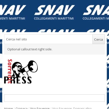
Optional callout text right side.
Home
/
Cronaca
/
Vico Equense
/
Vico Equense. Domani altro