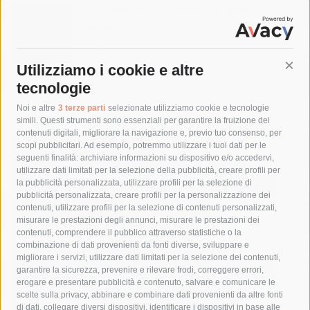
Incidente sulla Sorrentina, morto
centauro
10 Agosto 2026
Utilizziamo i cookie e altre
Cont
tecnologie
Tag
Noi e altre
3 terze parti
selezionate utilizziamo cookie e tecnologie
simili. Questi strumenti sono essenziali per garantire la fruizione dei
contenuti digitali, migliorare la navigazione e, previo tuo consenso, per
acqua
allerta meteo
anas
scopi pubblicitari. Ad esempio, potremmo utilizzare i tuoi dati per le
seguenti finalità: archiviare informazioni su dispositivo e/o accedervi,
area marina protetta di punta campanella
arresto
utilizzare dati limitati per la selezione della pubblicità, creare profili per
la pubblicità personalizzata, utilizzare profili per la selezione di
Asl Napoli 3 sud
capitaneria di porto
capri
carabinieri
pubblicità personalizzata, creare profili per la personalizzazione dei
castellammare di stabia
circumvesuviana
contenuti, utilizzare profili per la selezione di contenuti personalizzati,
misurare le prestazioni degli annunci, misurare le prestazioni dei
comune di sorrento
concerto
contagi
contenuti, comprendere il pubblico attraverso statistiche o la
combinazione di dati provenienti da fonti diverse, sviluppare e
costiera amalfitana
covid-19
eav
elezioni
migliorare i servizi, utilizzare dati limitati per la selezione dei contenuti,
fondazione sorrento
gori
guardia costiera
incidente
garantire la sicurezza, prevenire e rilevare frodi, correggere errori,
erogare e presentare pubblicità e contenuto, salvare e comunicare le
lavori
lorenzo balducelli
mare
massa lubrense
scelte sulla privacy, abbinare e combinare dati provenienti da altre fonti
di dati, collegare diversi dispositivi, identificare i dispositivi in base alle