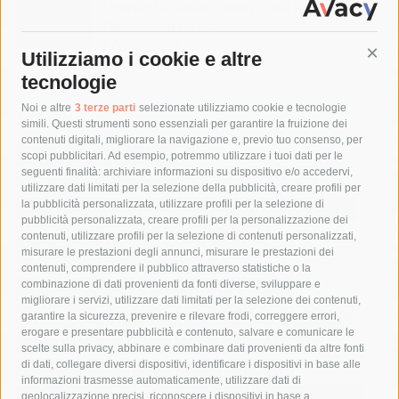
Domani e sabato interrotta la linea Eav
Napoli-Sorrento
6 Agosto 2026
Utilizziamo i cookie e altre
Cont
tecnologie
Tag
Noi e altre
3 terze parti
selezionate utilizziamo cookie e tecnologie
simili. Questi strumenti sono essenziali per garantire la fruizione dei
contenuti digitali, migliorare la navigazione e, previo tuo consenso, per
acqua
allerta meteo
anas
scopi pubblicitari. Ad esempio, potremmo utilizzare i tuoi dati per le
seguenti finalità: archiviare informazioni su dispositivo e/o accedervi,
area marina protetta di punta campanella
arresto
utilizzare dati limitati per la selezione della pubblicità, creare profili per
la pubblicità personalizzata, utilizzare profili per la selezione di
Asl Napoli 3 sud
capitaneria di porto
capri
carabinieri
pubblicità personalizzata, creare profili per la personalizzazione dei
castellammare di stabia
circumvesuviana
contenuti, utilizzare profili per la selezione di contenuti personalizzati,
misurare le prestazioni degli annunci, misurare le prestazioni dei
comune di sorrento
concerto
contagi
contenuti, comprendere il pubblico attraverso statistiche o la
combinazione di dati provenienti da fonti diverse, sviluppare e
costiera amalfitana
covid-19
eav
elezioni
migliorare i servizi, utilizzare dati limitati per la selezione dei contenuti,
fondazione sorrento
gori
guardia costiera
incidente
garantire la sicurezza, prevenire e rilevare frodi, correggere errori,
erogare e presentare pubblicità e contenuto, salvare e comunicare le
lavori
lorenzo balducelli
mare
massa lubrense
scelte sulla privacy, abbinare e combinare dati provenienti da altre fonti
di dati, collegare diversi dispositivi, identificare i dispositivi in base alle
massimo coppola
Meta
napoli
ordinanza
informazioni trasmesse automaticamente, utilizzare dati di
penisola sorrentina
piano di sorrento
polizia municipale
geolocalizzazione precisi, riconoscere i dispositivi in base a