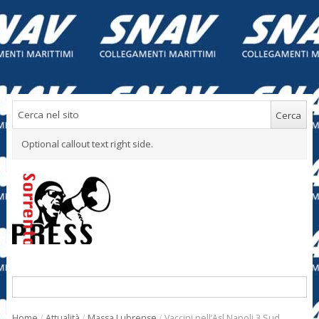
Optional callout text right side.
Home
/
Attualità
/
Massa Lubrense
/
Vaccini nell’Asl Napoli 3 Sud,