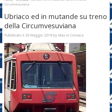
Circumvesuviana
Ubriaco ed in mutande su treno
della Circumvesuviana
29 Maggio 2019
Max
Pubblicato il
by
in
Cronaca