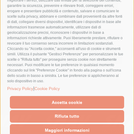
migliorare i servizi, utilizzare dati limitati per la selezione dei contenuti,
fondazione sorrento
gori
guardia costiera
incidente
garantire la sicurezza, prevenire e rilevare frodi, correggere errori,
erogare e presentare pubblicità e contenuto, salvare e comunicare le
lavori
lorenzo balducelli
mare
massa lubrense
scelte sulla privacy, abbinare e combinare dati provenienti da altre fonti
di dati, collegare diversi dispositivi, identificare i dispositivi in base alle
massimo coppola
Meta
napoli
ordinanza
informazioni trasmesse automaticamente, utilizzare dati di
penisola sorrentina
piano di sorrento
polizia municipale
geolocalizzazione precisi, riconoscere i dispositivi in base a
informazioni richieste attivamente. Puoi liberamente prestare, rifiutare o
protezione civile
Regione Campania
sant'agnello
revocare il tuo consenso senza incorrere in limitazioni sostanziali.
Cliccando su "Accetta cookie," acconsenti all'uso di cookie e strumenti
sindaco cuomo
sorrento
studenti
temporali
treni
simili. Utilizza il pulsante "Gestisci Preferenze" per personalizzare le tue
turismo
Vico Equense
villa fiorentino
vincenzo de luca
scelte o "Rifiuta tutto" per proseguire senza cookie non strettamente
necessari. Puoi modificare le tue preferenze in qualsiasi momento
cliccando sul link "Preferenze Cookie" in fondo alla pagina o sull'icona
dello scudo in basso a sinistra. Le tue preferenze si applicheranno al
solo dispositivo in uso.
© 2015 SorrentoPress. All rights reserved.
|
Privacy Policy
Cookie Policy
Il giornale online della Penisola Sorrentina
Privacy policy
-
Cookie Policy
Accetta cookie
Rifiuta tutto
Maggiori informazioni