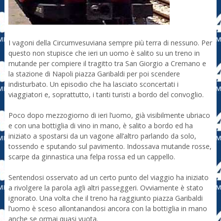
I vagoni della Circumvesuviana sempre più terra di nessuno. Per
questo non stupisce che ieri un uomo è salito su un treno in
mutande per compiere il tragitto tra San Giorgio a Cremano e
la stazione di Napoli piazza Garibaldi per poi scendere
indisturbato. Un episodio che ha lasciato sconcertati i
viaggiatori e, soprattutto, i tanti turisti a bordo del convoglio.
Poco dopo mezzogiorno di ieri l’uomo, già visibilmente ubriaco
e con una bottiglia di vino in mano, è salito a bordo ed ha
iniziato a spostarsi da un vagone all’altro parlando da solo,
tossendo e sputando sul pavimento. Indossava mutande rosse,
scarpe da ginnastica una felpa rossa ed un cappello.
Sentendosi osservato ad un certo punto del viaggio ha iniziato
a rivolgere la parola agli altri passeggeri. Ovviamente è stato
ignorato. Una volta che il treno ha raggiunto piazza Garibaldi
l’uomo è sceso allontanandosi ancora con la bottiglia in mano
anche se ormai quasi vuota.