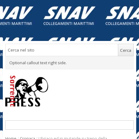
Optional callout text right side.
Home
/
Cronaca
/
Ubriaco ed in mutande su treno della