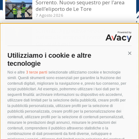
Sorrento. Nuovo sequestro per l’area
dell’eliporto de Le Tore
7 Agosto 2026
Sorrento. Aggredisce sessualmente una
turista e le strappa il portafogli, fermato
dai carabinieri
7 Agosto 2026
Utilizziamo i cookie e altre
Cont
tecnologie
Tag
Noi e altre
3 terze parti
selezionate utilizziamo cookie e tecnologie
simili. Questi strumenti sono essenziali per garantire la fruizione dei
contenuti digitali, migliorare la navigazione e, previo tuo consenso, per
acqua
allerta meteo
anas
scopi pubblicitari. Ad esempio, potremmo utilizzare i tuoi dati per le
seguenti finalità: archiviare informazioni su dispositivo e/o accedervi,
area marina protetta di punta campanella
arresto
utilizzare dati limitati per la selezione della pubblicità, creare profili per
la pubblicità personalizzata, utilizzare profili per la selezione di
Asl Napoli 3 sud
capitaneria di porto
capri
carabinieri
pubblicità personalizzata, creare profili per la personalizzazione dei
castellammare di stabia
circumvesuviana
contenuti, utilizzare profili per la selezione di contenuti personalizzati,
misurare le prestazioni degli annunci, misurare le prestazioni dei
comune di sorrento
concerto
contagi
contenuti, comprendere il pubblico attraverso statistiche o la
combinazione di dati provenienti da fonti diverse, sviluppare e
costiera amalfitana
covid-19
eav
elezioni