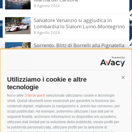
8 Agosto 2026
Salvatore Venanzio si aggiudica in
Lombardia lo Slalom Luino-Montegrino
8 Agosto 2026
Sorrento. Blitz di Borrelli alla Pignatella
– video –
8 Agosto 2026
Utilizziamo i cookie e altre
Cont
tecnologie
Tag
Noi e altre
3 terze parti
selezionate utilizziamo cookie e tecnologie
simili. Questi strumenti sono essenziali per garantire la fruizione dei
contenuti digitali, migliorare la navigazione e, previo tuo consenso, per
acqua
allerta meteo
anas
scopi pubblicitari. Ad esempio, potremmo utilizzare i tuoi dati per le
seguenti finalità: archiviare informazioni su dispositivo e/o accedervi,
area marina protetta di punta campanella
arresto
utilizzare dati limitati per la selezione della pubblicità, creare profili per
la pubblicità personalizzata, utilizzare profili per la selezione di
Asl Napoli 3 sud
capitaneria di porto
capri
carabinieri