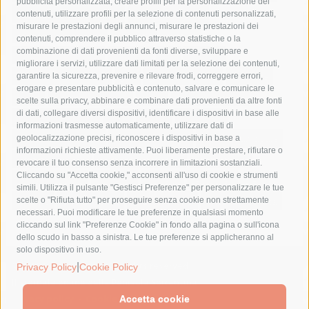
pubblicità personalizzata, creare profili per la personalizzazione dei
castellammare di stabia
circumvesuviana
contenuti, utilizzare profili per la selezione di contenuti personalizzati,
misurare le prestazioni degli annunci, misurare le prestazioni dei
comune di sorrento
concerto
contagi
contenuti, comprendere il pubblico attraverso statistiche o la
combinazione di dati provenienti da fonti diverse, sviluppare e
costiera amalfitana
covid-19
eav
elezioni
migliorare i servizi, utilizzare dati limitati per la selezione dei contenuti,
fondazione sorrento
gori
guardia costiera
incidente
garantire la sicurezza, prevenire e rilevare frodi, correggere errori,
erogare e presentare pubblicità e contenuto, salvare e comunicare le
lavori
lorenzo balducelli
mare
massa lubrense
scelte sulla privacy, abbinare e combinare dati provenienti da altre fonti
di dati, collegare diversi dispositivi, identificare i dispositivi in base alle
massimo coppola
Meta
napoli
ordinanza
informazioni trasmesse automaticamente, utilizzare dati di
penisola sorrentina
piano di sorrento
polizia municipale
geolocalizzazione precisi, riconoscere i dispositivi in base a
informazioni richieste attivamente. Puoi liberamente prestare, rifiutare o
protezione civile
Regione Campania
sant'agnello
revocare il tuo consenso senza incorrere in limitazioni sostanziali.
Cliccando su "Accetta cookie," acconsenti all'uso di cookie e strumenti
sindaco cuomo
sorrento
studenti
temporali
treni
simili. Utilizza il pulsante "Gestisci Preferenze" per personalizzare le tue
turismo
Vico Equense
villa fiorentino
vincenzo de luca
scelte o "Rifiuta tutto" per proseguire senza cookie non strettamente
necessari. Puoi modificare le tue preferenze in qualsiasi momento
cliccando sul link "Preferenze Cookie" in fondo alla pagina o sull'icona
dello scudo in basso a sinistra. Le tue preferenze si applicheranno al
solo dispositivo in uso.
© 2015 SorrentoPress. All rights reserved.
|
Privacy Policy
Cookie Policy
Il giornale online della Penisola Sorrentina
Privacy policy
-
Cookie Policy
Accetta cookie