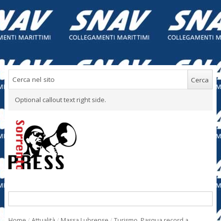
Optional callout text right side.
Home
/
Attualità
/
Massa Lubrense
/
Turismo. Pasqua record a