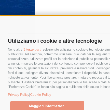
Utilizziamo i cookie e altre tecnologie
Noi e altre
3 terze parti
selezionate utilizziamo cookie e tecnologie simil
pubblicitari. Ad esempio, potremmo utilizzare i tuoi dati per le seguenti fin
personalizzata, utilizzare profili per la selezione di pubblicità personaliz
annunci, misurare le prestazioni dei contenuti, comprendere il pubblico att
dei contenuti, garantire la sicurezza, prevenire e rilevare frodi, corregg
fonti di dati, collegare diversi dispositivi, identificare i dispositivi in 
richieste attivamente. Puoi liberamente prestare, rifiutare o revocare il 
pulsante "Gestisci Preferenze" per personalizzare le tue scelte o "Rifiu
"Preferenze Cookie" in fondo alla pagina o sull'icona dello scudo in bass
© 2015 SorrentoPress. All rights reserved.
Privacy policy
-
Cookie Policy
|
Privacy Policy
Cookie Policy
Maggiori informazioni