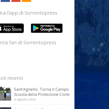
ica l’app di Sorrentopress
nta fan di Sorrentopress
coli recenti
Sant’Agnello. Torna il Campo
Scuola della Protezione Civile
6 Agosto 2026