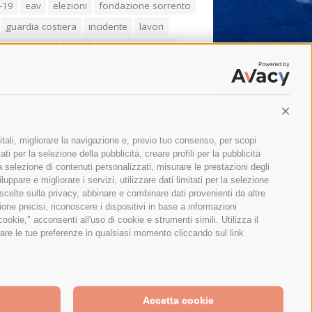
-19
eav
elezioni
fondazione sorrento
guardia costiera
incidente
lavori
zo balducelli
mare
massa lubrense
imo coppola
Meta
napoli
ordinanza
ola sorrentina
piano di sorrento
ia municipale
protezione civile
Conti
one Campania
sant'agnello
itali, migliorare la navigazione e, previo tuo consenso, per scopi
aco cuomo
sorrento
studenti
ti per la selezione della pubblicità, creare profili per la pubblicità
 la selezione di contenuti personalizzati, misurare le prestazioni degli
orali
treni
turismo
Vico Equense
ppare e migliorare i servizi, utilizzare dati limitati per la selezione
 fiorentino
vincenzo de luca
 scelte sulla privacy, abbinare e combinare dati provenienti da altre
zione precisi, riconoscere i dispositivi in base a informazioni
okie," acconsenti all'uso di cookie e strumenti simili. Utilizza il
are le tue preferenze in qualsiasi momento cliccando sul link
Il giornale online della Penisola Sorrentina
Accetta cookie