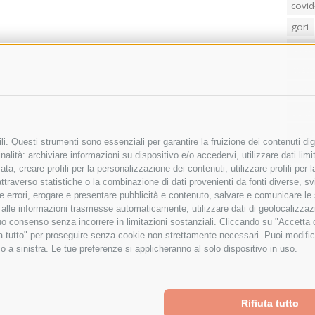
covid
gori
loren
mass
penis
poliz
Regi
i. Questi strumenti sono essenziali per garantire la fruizione dei contenuti dig
sind
alità: archiviare informazioni su dispositivo e/o accedervi, utilizzare dati limita
zata, creare profili per la personalizzazione dei contenuti, utilizzare profili per
temp
raverso statistiche o la combinazione di dati provenienti da fonti diverse, svilu
villa
ere errori, erogare e presentare pubblicità e contenuto, salvare e comunicare le
base alle informazioni trasmesse automaticamente, utilizzare dati di geolocalizza
tuo consenso senza incorrere in limitazioni sostanziali. Cliccando su "Accetta co
ta tutto" per proseguire senza cookie non strettamente necessari. Puoi modific
o a sinistra. Le tue preferenze si applicheranno al solo dispositivo in uso.
Rifiuta tutto