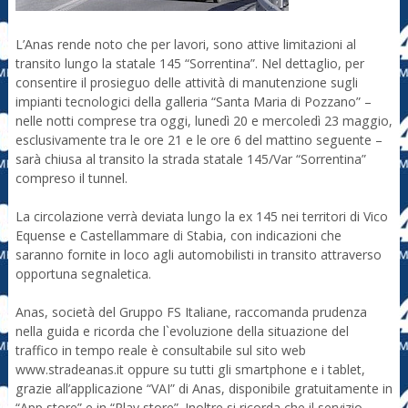
L’Anas rende noto che per lavori, sono attive limitazioni al
transito lungo la statale 145 “Sorrentina”. Nel dettaglio, per
consentire il prosieguo delle attività di manutenzione sugli
impianti tecnologici della galleria “Santa Maria di Pozzano” –
nelle notti comprese tra oggi, lunedì 20 e mercoledì 23 maggio,
esclusivamente tra le ore 21 e le ore 6 del mattino seguente –
sarà chiusa al transito la strada statale 145/Var “Sorrentina”
compreso il tunnel.
La circolazione verrà deviata lungo la ex 145 nei territori di Vico
Equense e Castellammare di Stabia, con indicazioni che
saranno fornite in loco agli automobilisti in transito attraverso
opportuna segnaletica.
Anas, società del Gruppo FS Italiane, raccomanda prudenza
nella guida e ricorda che l`evoluzione della situazione del
traffico in tempo reale è consultabile sul sito web
www.stradeanas.it oppure su tutti gli smartphone e i tablet,
grazie all’applicazione “VAI” di Anas, disponibile gratuitamente in
“App store” e in “Play store”. Inoltre si ricorda che il servizio