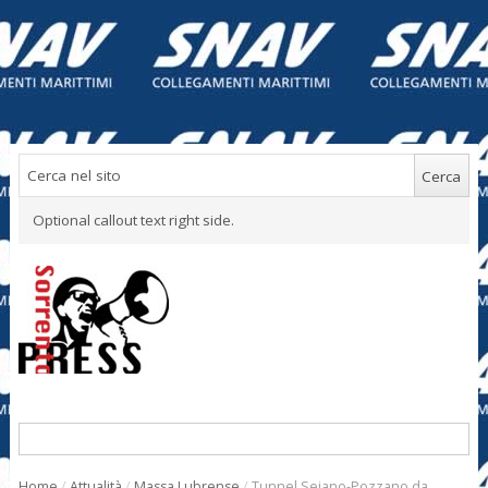
Optional callout text right side.
Home
/
Attualità
/
Massa Lubrense
/
Tunnel Seiano-Pozzano da