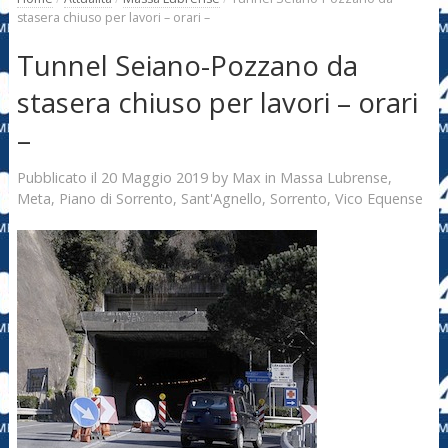
stasera chiuso per lavori – orari –
Tunnel Seiano-Pozzano da
stasera chiuso per lavori – orari
–
20 Maggio 2019
Max
Pubblicato il
by
in
Massa Lubrense
,
Meta
,
Piano di Sorrento
,
Sant'Agnello
,
Sorrento
,
Vico Equense