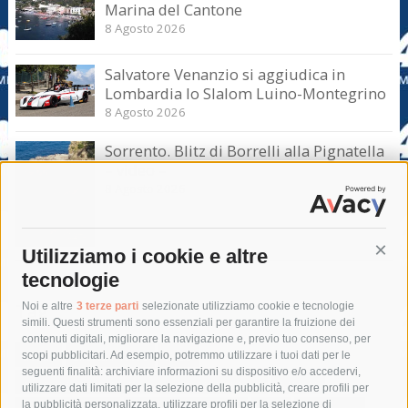
Marina del Cantone
8 Agosto 2026
Salvatore Venanzio si aggiudica in
Lombardia lo Slalom Luino-Montegrino
8 Agosto 2026
Sorrento. Blitz di Borrelli alla Pignatella
– video –
8 Agosto 2026
Utilizziamo i cookie e altre
Cont
tecnologie
Tag
Noi e altre
3 terze parti
selezionate utilizziamo cookie e tecnologie
simili. Questi strumenti sono essenziali per garantire la fruizione dei
contenuti digitali, migliorare la navigazione e, previo tuo consenso, per
acqua
allerta meteo
anas
scopi pubblicitari. Ad esempio, potremmo utilizzare i tuoi dati per le
seguenti finalità: archiviare informazioni su dispositivo e/o accedervi,
area marina protetta di punta campanella
arresto
utilizzare dati limitati per la selezione della pubblicità, creare profili per
la pubblicità personalizzata, utilizzare profili per la selezione di