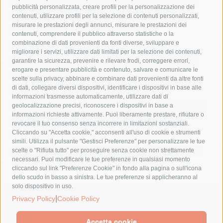
Asl Napoli 3 sud
capitaneria di porto
capri
carabinieri
pubblicità personalizzata, creare profili per la personalizzazione dei
castellammare di stabia
circumvesuviana
contenuti, utilizzare profili per la selezione di contenuti personalizzati,
misurare le prestazioni degli annunci, misurare le prestazioni dei
comune di sorrento
concerto
contagi
contenuti, comprendere il pubblico attraverso statistiche o la
combinazione di dati provenienti da fonti diverse, sviluppare e
costiera amalfitana
covid-19
eav
elezioni
migliorare i servizi, utilizzare dati limitati per la selezione dei contenuti,
fondazione sorrento
gori
guardia costiera
incidente
garantire la sicurezza, prevenire e rilevare frodi, correggere errori,
erogare e presentare pubblicità e contenuto, salvare e comunicare le
lavori
lorenzo balducelli
mare
massa lubrense
scelte sulla privacy, abbinare e combinare dati provenienti da altre fonti
di dati, collegare diversi dispositivi, identificare i dispositivi in base alle
massimo coppola
Meta
napoli
ordinanza
informazioni trasmesse automaticamente, utilizzare dati di
penisola sorrentina
piano di sorrento
polizia municipale
geolocalizzazione precisi, riconoscere i dispositivi in base a
informazioni richieste attivamente. Puoi liberamente prestare, rifiutare o
protezione civile
Regione Campania
sant'agnello
revocare il tuo consenso senza incorrere in limitazioni sostanziali.
Cliccando su "Accetta cookie," acconsenti all'uso di cookie e strumenti
sindaco cuomo
sorrento
studenti
temporali
treni
simili. Utilizza il pulsante "Gestisci Preferenze" per personalizzare le tue
turismo
Vico Equense
villa fiorentino
vincenzo de luca
scelte o "Rifiuta tutto" per proseguire senza cookie non strettamente
necessari. Puoi modificare le tue preferenze in qualsiasi momento
cliccando sul link "Preferenze Cookie" in fondo alla pagina o sull'icona
dello scudo in basso a sinistra. Le tue preferenze si applicheranno al
solo dispositivo in uso.
|
© 2015 SorrentoPress. All rights reserved.
Privacy Policy
Cookie Policy
Il giornale online della Penisola Sorrentina
Privacy policy
-
Cookie Policy
Accetta cookie