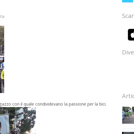
Scar
ta
Dive
Arti
gazzo con il quale condividevano la passione per la bici.