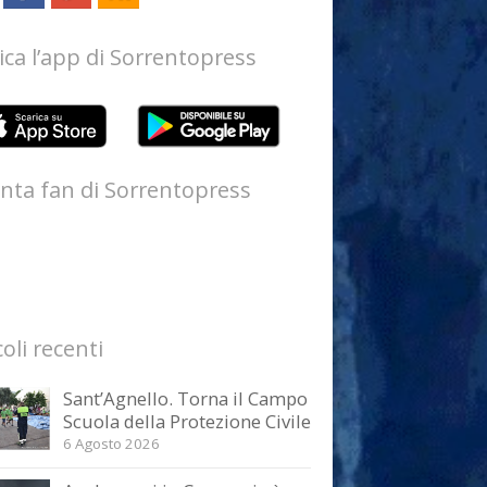
ica l’app di Sorrentopress
nta fan di Sorrentopress
coli recenti
Sant’Agnello. Torna il Campo
Scuola della Protezione Civile
6 Agosto 2026