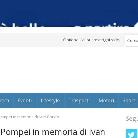
Optional callout text right side.
itica
Eventi
Lifestyle
Trasporti
Motori
Sport
a Pompei in memoria di Ivan Porzio
Segu
 a Pompei in memoria di Ivan