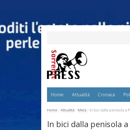
Home
Attualità
Cronaca
Pol
Home
/
Attualità
/
Meta
/
In bici dalla penisola 
In bici dalla penisola