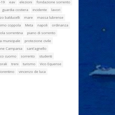
-19
eav
elezioni
fondazione sorrento
guardia costiera
incidente
lavori
zo balducelli
mare
massa lubrense
imo coppola
Meta
napoli
ordinanza
ola sorrentina
piano di sorrento
ia municipale
protezione civile
one Campania
sant'agnello
aco cuomo
sorrento
studenti
orali
treni
turismo
Vico Equense
 fiorentino
vincenzo de luca