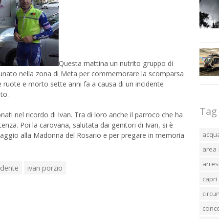
Questa mattina un nutrito gruppo di
è radunato nella zona di Meta per commemorare la scomparsa
e ruote e morto sette anni fa a causa di un incidente
nto.
Tag
ati nel ricordo di Ivan. Tra di loro anche il parroco che ha
tenza. Poi la carovana, salutata dai genitori di Ivan, si è
acqu
maggio alla Madonna del Rosario e per pregare in memoria
area 
arres
idente
ivan porzio
capri
circ
conc