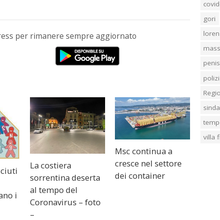
covid
gori
loren
Press per rimanere sempre aggiornato
mass
penis
poliz
Regi
sind
temp
villa
Msc continua a
cresce nel settore
La costiera
ciuti
dei container
sorrentina deserta
al tempo del
ano i
Coronavirus – foto
–