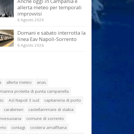
Anche oggi in Campania è
allerta meteo per temporali
improvvisi
6 Agosto 2026
Domani e sabato interrotta la
linea Eav Napoli-Sorrento
6 Agosto 2026
a
allerta meteo
anas
marina protetta di punta campanella
to
Asl Napoli 3 sud
capitaneria di porto
carabinieri
castellammare di stabia
umvesuviana
comune di sorrento
erto
contagi
costiera amalfitana