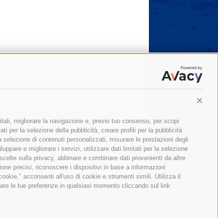
Conti
itali, migliorare la navigazione e, previo tuo consenso, per scopi
ti per la selezione della pubblicità, creare profili per la pubblicità
 la selezione di contenuti personalizzati, misurare le prestazioni degli
ppare e migliorare i servizi, utilizzare dati limitati per la selezione
 scelte sulla privacy, abbinare e combinare dati provenienti da altre
zione precisi, riconoscere i dispositivi in base a informazioni
okie," acconsenti all'uso di cookie e strumenti simili. Utilizza il
are le tue preferenze in qualsiasi momento cliccando sul link
Il giornale online della Penisola Sorrentina