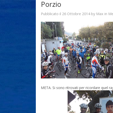
Porzio
26 Ottobre 2014
Max
Pubblicato il
by
in
Me
META. Si sono ritrovati per ricordare quel ra