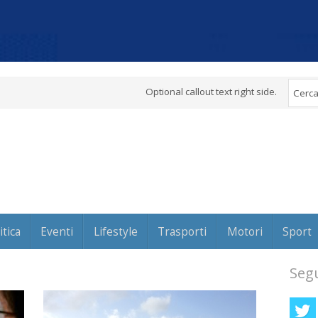
Optional callout text right side.
itica
Eventi
Lifestyle
Trasporti
Motori
Sport
Segu