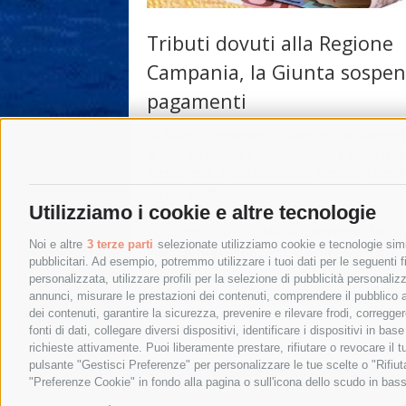
Tributi dovuti alla Regione
Campania, la Giunta sospen
pagamenti
La Giunta Regionale ha disposto la sospen
di tutti gli adempimenti tributari e dei termin
versamenti che scadono nel periodo comp
tra il 1 giugno …
Utilizziamo i cookie e altre tecnologie
10 Giugno 2020
|
Massa Lubrense
,
Meta
,
Noi e altre
3 terze parti
selezionate utilizziamo cookie e tecnologie simil
Piano di Sorrento
,
Sant'Agnello
,
Sorrento
,
pubblicitari. Ad esempio, potremmo utilizzare i tuoi dati per le seguenti fin
Equense
personalizzata, utilizzare profili per la selezione di pubblicità personaliz
annunci, misurare le prestazioni dei contenuti, comprendere il pubblico att
dei contenuti, garantire la sicurezza, prevenire e rilevare frodi, corregg
←
Post precedenti
fonti di dati, collegare diversi dispositivi, identificare i dispositivi in 
richieste attivamente. Puoi liberamente prestare, rifiutare o revocare il 
pulsante "Gestisci Preferenze" per personalizzare le tue scelte o "Rifiu
"Preferenze Cookie" in fondo alla pagina o sull'icona dello scudo in bass
© 2015 SorrentoPress. All rights reserved.