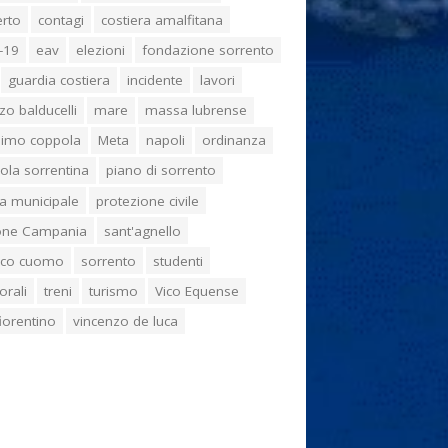
erto
contagi
costiera amalfitana
-19
eav
elezioni
fondazione sorrento
guardia costiera
incidente
lavori
zo balducelli
mare
massa lubrense
imo coppola
Meta
napoli
ordinanza
ola sorrentina
piano di sorrento
ia municipale
protezione civile
one Campania
sant'agnello
aco cuomo
sorrento
studenti
orali
treni
turismo
Vico Equense
 fiorentino
vincenzo de luca