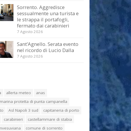
Sorrento. Aggredisce
sessualmente una turista e
le strappa il portafogli,
fermato dai carabinieri
7 Agosto 2026
Sant’Agnello. Serata evento
nel ricordo di Lucio Dalla
7 Agosto 2026
a
allerta meteo
anas
marina protetta di punta campanella
to
Asl Napoli 3 sud
capitaneria di porto
carabinieri
castellammare di stabia
umvesuviana
comune di sorrento