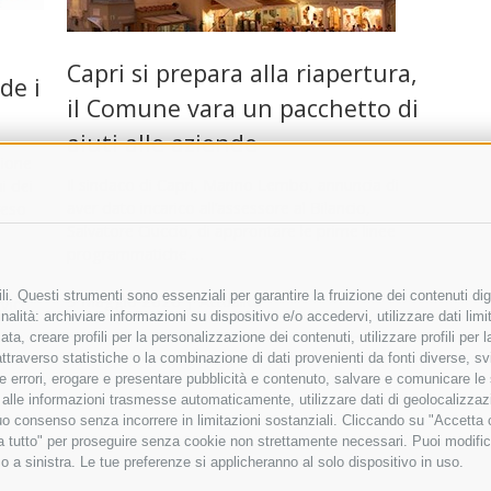
Capri si prepara alla riapertura,
de i
il Comune vara un pacchetto di
aiuti alle aziende
sione
Il sindaco di Capri, Marino Lembo, annuncia di
i dei
aver dato incarico all’assessore al Bilancio,
reso
Salvatore Ciuccio, di approntare le prime linee
programmatiche …
i. Questi strumenti sono essenziali per garantire la fruizione dei contenuti dig
9 Maggio 2020
|
Attualità
Vico
alità: archiviare informazioni su dispositivo e/o accedervi, utilizzare dati limita
zata, creare profili per la personalizzazione dei contenuti, utilizzare profili per
raverso statistiche o la combinazione di dati provenienti da fonti diverse, svilu
ere errori, erogare e presentare pubblicità e contenuto, salvare e comunicare le
base alle informazioni trasmesse automaticamente, utilizzare dati di geolocalizza
tuo consenso senza incorrere in limitazioni sostanziali. Cliccando su "Accetta co
ta tutto" per proseguire senza cookie non strettamente necessari. Puoi modific
o a sinistra. Le tue preferenze si applicheranno al solo dispositivo in uso.