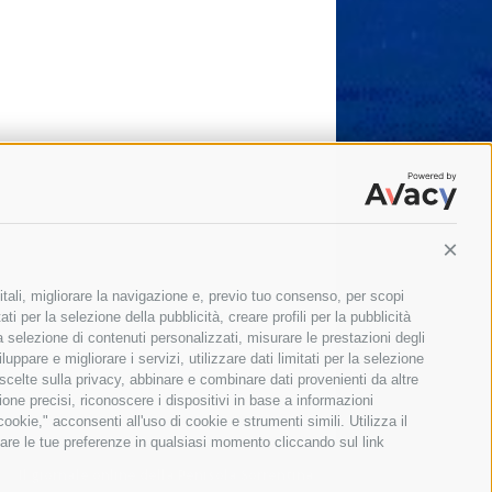
Conti
itali, migliorare la navigazione e, previo tuo consenso, per scopi
ti per la selezione della pubblicità, creare profili per la pubblicità
 la selezione di contenuti personalizzati, misurare le prestazioni degli
ppare e migliorare i servizi, utilizzare dati limitati per la selezione
 scelte sulla privacy, abbinare e combinare dati provenienti da altre
zione precisi, riconoscere i dispositivi in base a informazioni
okie," acconsenti all'uso di cookie e strumenti simili. Utilizza il
are le tue preferenze in qualsiasi momento cliccando sul link
Il giornale online della Penisola Sorrentina