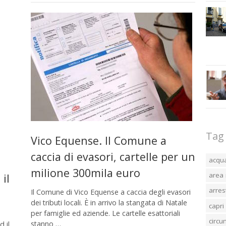
Tag
Vico Equense. Il Comune a
caccia di evasori, cartelle per un
n
acqu
milione 300mila euro
area 
il
arres
Il Comune di Vico Equense a caccia degli evasori
dei tributi locali. È in arrivo la stangata di Natale
capri
per famiglie ed aziende. Le cartelle esattoriali
circ
stanno …
 il