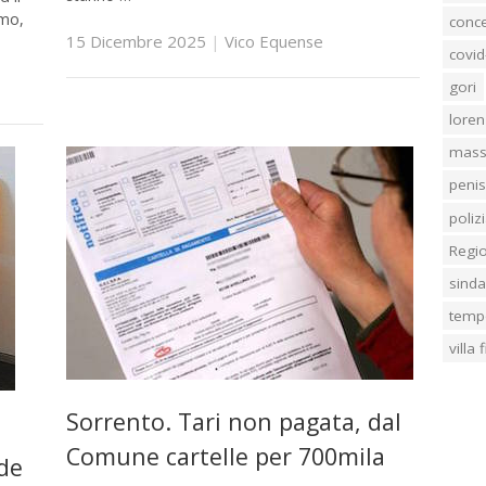
imo,
conc
15 Dicembre 2025
|
Vico Equense
covid
gori
loren
mass
penis
poliz
Regi
sind
temp
villa
Sorrento. Tari non pagata, dal
Comune cartelle per 700mila
nde