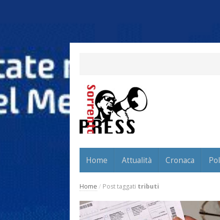
Home
Attualità
Cronaca
Pol
Home
/
Post taggati
tributi