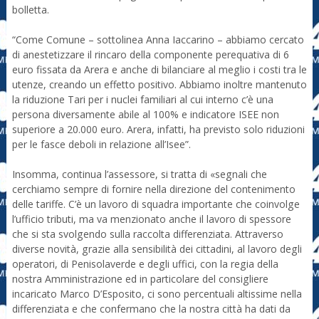
bolletta.
“Come Comune – sottolinea Anna Iaccarino – abbiamo cercato
di anestetizzare il rincaro della componente perequativa di 6
euro fissata da Arera e anche di bilanciare al meglio i costi tra le
utenze, creando un effetto positivo. Abbiamo inoltre mantenuto
la riduzione Tari per i nuclei familiari al cui interno c’è una
persona diversamente abile al 100% e indicatore ISEE non
superiore a 20.000 euro. Arera, infatti, ha previsto solo riduzioni
per le fasce deboli in relazione all’Isee”.
Insomma, continua l’assessore, si tratta di «segnali che
cerchiamo sempre di fornire nella direzione del contenimento
delle tariffe. C’è un lavoro di squadra importante che coinvolge
l’ufficio tributi, ma va menzionato anche il lavoro di spessore
che si sta svolgendo sulla raccolta differenziata. Attraverso
diverse novità, grazie alla sensibilità dei cittadini, al lavoro degli
operatori, di Penisolaverde e degli uffici, con la regia della
nostra Amministrazione ed in particolare del consigliere
incaricato Marco D’Esposito, ci sono percentuali altissime nella
differenziata e che confermano che la nostra città ha dati da