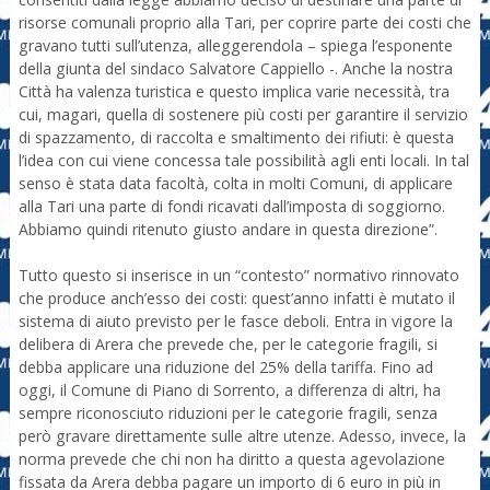
risorse comunali proprio alla Tari, per coprire parte dei costi che
gravano tutti sull’utenza, alleggerendola – spiega l’esponente
della giunta del sindaco Salvatore Cappiello -. Anche la nostra
Città ha valenza turistica e questo implica varie necessità, tra
cui, magari, quella di sostenere più costi per garantire il servizio
di spazzamento, di raccolta e smaltimento dei rifiuti: è questa
l’idea con cui viene concessa tale possibilità agli enti locali. In tal
senso è stata data facoltà, colta in molti Comuni, di applicare
alla Tari una parte di fondi ricavati dall’imposta di soggiorno.
Abbiamo quindi ritenuto giusto andare in questa direzione”.
Tutto questo si inserisce in un “contesto” normativo rinnovato
che produce anch’esso dei costi: quest’anno infatti è mutato il
sistema di aiuto previsto per le fasce deboli. Entra in vigore la
delibera di Arera che prevede che, per le categorie fragili, si
debba applicare una riduzione del 25% della tariffa. Fino ad
oggi, il Comune di Piano di Sorrento, a differenza di altri, ha
sempre riconosciuto riduzioni per le categorie fragili, senza
però gravare direttamente sulle altre utenze. Adesso, invece, la
norma prevede che chi non ha diritto a questa agevolazione
fissata da Arera debba pagare un importo di 6 euro in più in