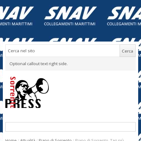
Optional callout text right side.
Home
/
Attualità
/
Piano di Sorrento
/
Piano di Sorrento. Tari più