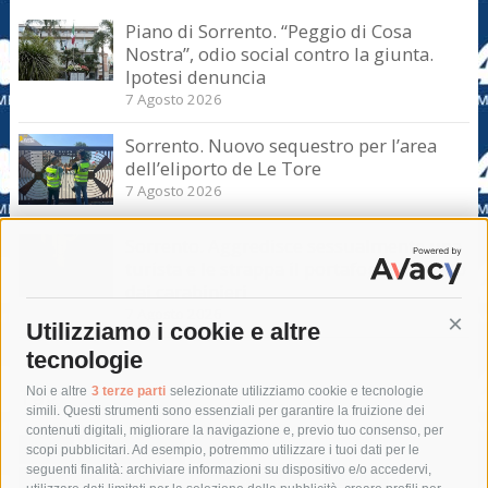
Piano di Sorrento. “Peggio di Cosa
Nostra”, odio social contro la giunta.
Ipotesi denuncia
7 Agosto 2026
Sorrento. Nuovo sequestro per l’area
dell’eliporto de Le Tore
7 Agosto 2026
Sorrento. Aggredisce sessualmente una
turista e le strappa il portafogli, fermato
dai carabinieri
7 Agosto 2026
Utilizziamo i cookie e altre
Cont
tecnologie
Tag
Noi e altre
3 terze parti
selezionate utilizziamo cookie e tecnologie
simili. Questi strumenti sono essenziali per garantire la fruizione dei
contenuti digitali, migliorare la navigazione e, previo tuo consenso, per
acqua
allerta meteo
anas
scopi pubblicitari. Ad esempio, potremmo utilizzare i tuoi dati per le
seguenti finalità: archiviare informazioni su dispositivo e/o accedervi,
area marina protetta di punta campanella
arresto