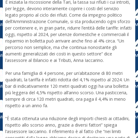
È iniziata la riscossione della Tari, la tassa sui rifiuti i cui introiti,
per legge, devono interamente coprire i costi del servizio
legato proprio al ciclo dei rifiuti. Come da impegno politico
dell’Amministrazione Comunale, si sta producendo ogni sforzo
per contenere e, in gran parte, ridurre l’entità delle tariffe: infatti
oggi, rispetto al 2024, per utenze domestiche e commerciali il
risparmio in bolletta può arrivare anche fino al 4% circa. “Un
percorso non semplice, ma che continua nonostante gli
aumenti generalizzati dei costi in questo settore” dice
l’assessore al Bilancio e ai Tributi, Anna Iaccarino.
Per una famiglia di 4 persone, per un’abitazione di 80 metri
quadrati, la tariffa è infatti ridotta del 4,1% rispetto al 2024. Un
bar di indicativamente 120 metri quadrati oggi ha una bolletta
più leggera del 4,5% rispetto all’anno scorso. Una pasticceria,
sempre di circa 120 metri quadrati, ora paga il 4,4% in meno
rispetto a un anno fa.
“È stata ottenuta una riduzione degli importi chiesti ai cittadini,
rispetto allo scorso anno, grazie a diversi fattori” spiega
l’assessore Iaccarino. Il riferimento è al fatto che “nei limiti
consentiti dalla legge abbiamo deciso di destinare una parte di