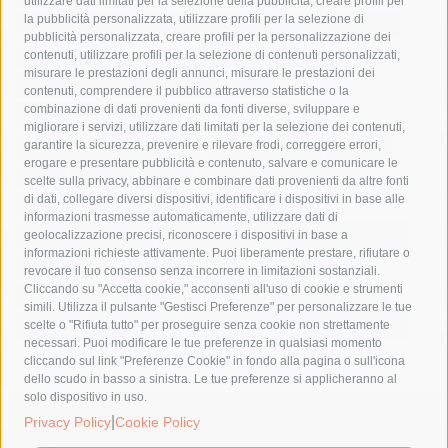
utilizzare dati limitati per la selezione della pubblicità, creare profili per
la pubblicità personalizzata, utilizzare profili per la selezione di
Asl Napoli 3 sud
capitaneria di porto
capri
carabinieri
pubblicità personalizzata, creare profili per la personalizzazione dei
castellammare di stabia
circumvesuviana
contenuti, utilizzare profili per la selezione di contenuti personalizzati,
misurare le prestazioni degli annunci, misurare le prestazioni dei
comune di sorrento
concerto
contagi
contenuti, comprendere il pubblico attraverso statistiche o la
combinazione di dati provenienti da fonti diverse, sviluppare e
costiera amalfitana
covid-19
eav
elezioni
migliorare i servizi, utilizzare dati limitati per la selezione dei contenuti,
fondazione sorrento
gori
guardia costiera
incidente
garantire la sicurezza, prevenire e rilevare frodi, correggere errori,
erogare e presentare pubblicità e contenuto, salvare e comunicare le
lavori
lorenzo balducelli
mare
massa lubrense
scelte sulla privacy, abbinare e combinare dati provenienti da altre fonti
di dati, collegare diversi dispositivi, identificare i dispositivi in base alle
massimo coppola
Meta
napoli
ordinanza
informazioni trasmesse automaticamente, utilizzare dati di
penisola sorrentina
piano di sorrento
polizia municipale
geolocalizzazione precisi, riconoscere i dispositivi in base a
informazioni richieste attivamente. Puoi liberamente prestare, rifiutare o
protezione civile
Regione Campania
sant'agnello
revocare il tuo consenso senza incorrere in limitazioni sostanziali.
Cliccando su "Accetta cookie," acconsenti all'uso di cookie e strumenti
sindaco cuomo
sorrento
studenti
temporali
treni
simili. Utilizza il pulsante "Gestisci Preferenze" per personalizzare le tue
turismo
Vico Equense
villa fiorentino
vincenzo de luca
scelte o "Rifiuta tutto" per proseguire senza cookie non strettamente
necessari. Puoi modificare le tue preferenze in qualsiasi momento
cliccando sul link "Preferenze Cookie" in fondo alla pagina o sull'icona
dello scudo in basso a sinistra. Le tue preferenze si applicheranno al
solo dispositivo in uso.
|
© 2015 SorrentoPress. All rights reserved.
Privacy Policy
Cookie Policy
Il giornale online della Penisola Sorrentina