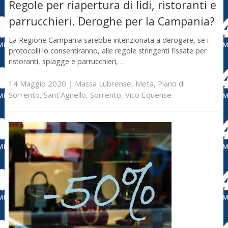
Regole per riapertura di lidi, ristoranti e
parrucchieri. Deroghe per la Campania?
La Regione Campania sarebbe intenzionata a derogare, se i
protocolli lo consentiranno, alle regole stringenti fissate per
ristoranti, spiagge e parrucchieri, …
14 Maggio 2020
|
Massa Lubrense
,
Meta
,
Piano di
Sorrento
,
Sant'Agnello
,
Sorrento
,
Vico Equense