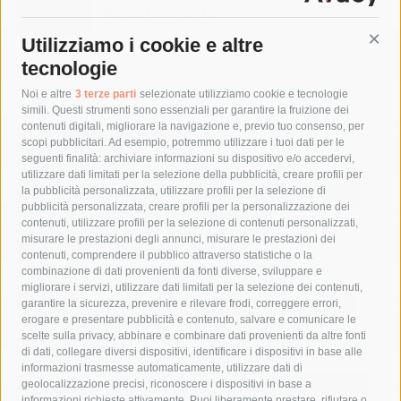
Napoli-Sorrento
6 Agosto 2026
Utilizziamo i cookie e altre
Cont
tecnologie
Tag
Noi e altre
3 terze parti
selezionate utilizziamo cookie e tecnologie
simili. Questi strumenti sono essenziali per garantire la fruizione dei
contenuti digitali, migliorare la navigazione e, previo tuo consenso, per
acqua
allerta meteo
anas
scopi pubblicitari. Ad esempio, potremmo utilizzare i tuoi dati per le
seguenti finalità: archiviare informazioni su dispositivo e/o accedervi,
area marina protetta di punta campanella
arresto
utilizzare dati limitati per la selezione della pubblicità, creare profili per
la pubblicità personalizzata, utilizzare profili per la selezione di
Asl Napoli 3 sud
capitaneria di porto
capri
carabinieri
pubblicità personalizzata, creare profili per la personalizzazione dei
castellammare di stabia
circumvesuviana
contenuti, utilizzare profili per la selezione di contenuti personalizzati,
misurare le prestazioni degli annunci, misurare le prestazioni dei
comune di sorrento
concerto
contagi
contenuti, comprendere il pubblico attraverso statistiche o la
combinazione di dati provenienti da fonti diverse, sviluppare e
costiera amalfitana
covid-19
eav
elezioni
migliorare i servizi, utilizzare dati limitati per la selezione dei contenuti,
fondazione sorrento
gori
guardia costiera
incidente
garantire la sicurezza, prevenire e rilevare frodi, correggere errori,
erogare e presentare pubblicità e contenuto, salvare e comunicare le
lavori
lorenzo balducelli
mare
massa lubrense
scelte sulla privacy, abbinare e combinare dati provenienti da altre fonti
di dati, collegare diversi dispositivi, identificare i dispositivi in base alle
massimo coppola
Meta
napoli
ordinanza
informazioni trasmesse automaticamente, utilizzare dati di
penisola sorrentina
piano di sorrento
polizia municipale
geolocalizzazione precisi, riconoscere i dispositivi in base a
informazioni richieste attivamente. Puoi liberamente prestare, rifiutare o