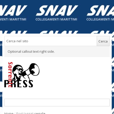
Optional callout text right side.
Home
/
Post taggati
regole