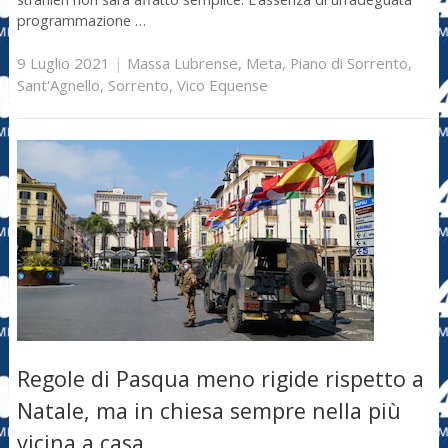
programmazione …
9 Luglio 2021
|
Massa Lubrense
,
Meta
,
Piano di Sorrento
,
Sant'Agnello
,
Sorrento
,
Vico Equense
Regole di Pasqua meno rigide rispetto a
Natale, ma in chiesa sempre nella più
vicina a casa