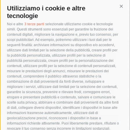
6 Agosto 2026
Utilizziamo i cookie e altre
Cont
tecnologie
Tag
Noi e altre
3 terze parti
selezionate utilizziamo cookie e tecnologie
simili. Questi strumenti sono essenziali per garantire la fruizione dei
contenuti digitali, migliorare la navigazione e, previo tuo consenso, per
acqua
allerta meteo
anas
scopi pubblicitari. Ad esempio, potremmo utilizzare i tuoi dati per le
seguenti finalità: archiviare informazioni su dispositivo e/o accedervi,
area marina protetta di punta campanella
arresto
utilizzare dati limitati per la selezione della pubblicità, creare profili per
la pubblicità personalizzata, utilizzare profili per la selezione di
Asl Napoli 3 sud
capitaneria di porto
capri
carabinieri
pubblicità personalizzata, creare profili per la personalizzazione dei
castellammare di stabia
circumvesuviana
contenuti, utilizzare profili per la selezione di contenuti personalizzati,
misurare le prestazioni degli annunci, misurare le prestazioni dei
comune di sorrento
concerto
contagi
contenuti, comprendere il pubblico attraverso statistiche o la
combinazione di dati provenienti da fonti diverse, sviluppare e
costiera amalfitana
covid-19
eav
elezioni
migliorare i servizi, utilizzare dati limitati per la selezione dei contenuti,
fondazione sorrento
gori
guardia costiera
incidente
garantire la sicurezza, prevenire e rilevare frodi, correggere errori,
erogare e presentare pubblicità e contenuto, salvare e comunicare le
lavori
lorenzo balducelli
mare
massa lubrense
scelte sulla privacy, abbinare e combinare dati provenienti da altre fonti
di dati, collegare diversi dispositivi, identificare i dispositivi in base alle
massimo coppola
Meta
napoli
ordinanza
informazioni trasmesse automaticamente, utilizzare dati di
penisola sorrentina
piano di sorrento
polizia municipale
geolocalizzazione precisi, riconoscere i dispositivi in base a
informazioni richieste attivamente. Puoi liberamente prestare, rifiutare o
protezione civile
Regione Campania
sant'agnello
revocare il tuo consenso senza incorrere in limitazioni sostanziali.