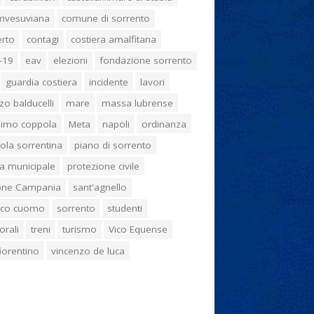
umvesuviana
comune di sorrento
erto
contagi
costiera amalfitana
-19
eav
elezioni
fondazione sorrento
guardia costiera
incidente
lavori
zo balducelli
mare
massa lubrense
imo coppola
Meta
napoli
ordinanza
ola sorrentina
piano di sorrento
ia municipale
protezione civile
one Campania
sant'agnello
aco cuomo
sorrento
studenti
orali
treni
turismo
Vico Equense
 fiorentino
vincenzo de luca