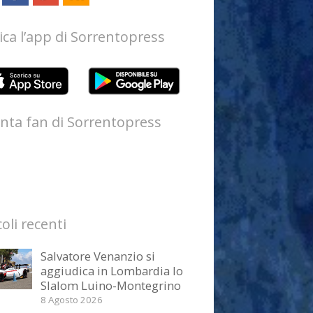
ica l’app di Sorrentopress
nta fan di Sorrentopress
coli recenti
Salvatore Venanzio si
aggiudica in Lombardia lo
Slalom Luino-Montegrino
8 Agosto 2026