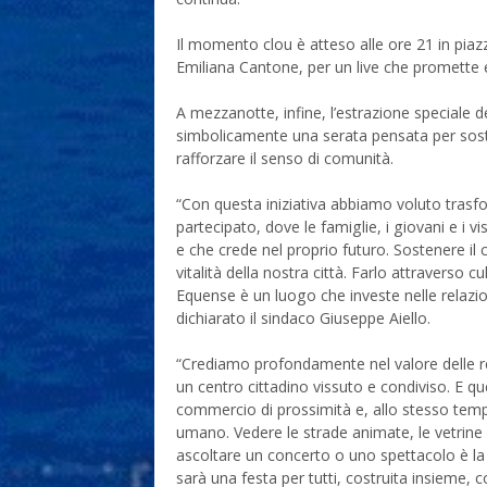
Il momento clou è atteso alle ore 21 in piaz
Emiliana Cantone, per un live che promette
A mezzanotte, infine, l’estrazione speciale de
simbolicamente una serata pensata per soste
rafforzare il senso di comunità.
“Con questa iniziativa abbiamo voluto trasfo
partecipato, dove le famiglie, i giovani e i 
e che crede nel proprio futuro. Sostenere il c
vitalità della nostra città. Farlo attraverso 
Equense è un luogo che investe nelle relazioni
dichiarato il sindaco Giuseppe Aiello.
“Crediamo profondamente nel valore delle rel
un centro cittadino vissuto e condiviso. E qu
commercio di prossimità e, allo stesso tempo
umano. Vedere le strade animate, le vetrine 
ascoltare un concerto o uno spettacolo è la
sarà una festa per tutti, costruita insieme,