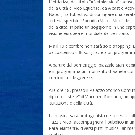
L’iniziativa, dal titolo “#NataleaVicoEquen
dalla Città di Vico Equense, da Aicast e Ac
Napoli, ha l’obiettivo di coniugare una sera
lotteria speciale “Spendi a Vico e Vinci” dedi
della città. In palio un soggiorno in una ca
visione europea e mondiale del territorio.
Ma il 19 dicembre non sarà solo shopping. L
palcoscenico diffuso, grazie a un programma 
A partire dal pomeriggio, piazzale Siani ospit
è in programma un momento di varietà con il 
con ironia e leggerezza.
Alle ore 18, presso il Palazzo Storico Comuna
dipinto di stelle” di Vincenzo Rossano, un a
istituzionale della città.
La musica sarà protagonista della serata: al
“Jazz a Vico” accompagnerà il pubblico in u
Parallelamente, diversi punti musicali anime
continua.