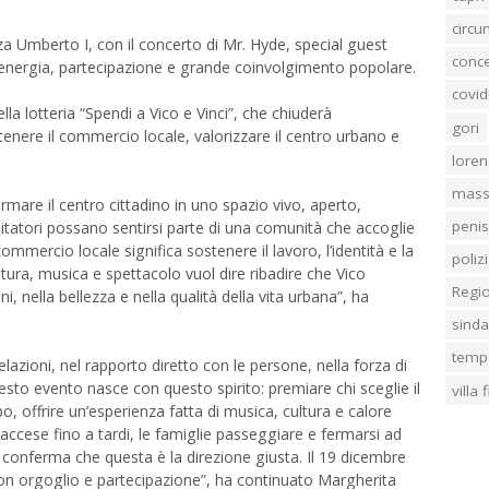
circ
za Umberto I, con il concerto di Mr. Hyde, special guest
conc
 energia, partecipazione e grande coinvolgimento popolare.
covid
lla lotteria “Spendi a Vico e Vinci”, che chiuderà
gori
nere il commercio locale, valorizzare il centro urbano e
loren
mass
rmare il centro cittadino in uno spazio vivo, aperto,
penis
visitatori possano sentirsi parte di una comunità che accoglie
ommercio locale significa sostenere il lavoro, l’identità e la
poliz
cultura, musica e spettacolo vuol dire ribadire che Vico
Regi
, nella bellezza e nella qualità della vita urbana”, ha
sind
temp
azioni, nel rapporto diretto con le persone, nella forza di
esto evento nasce con questo spirito: premiare chi sceglie il
villa
, offrire un’esperienza fatta di musica, cultura e calore
accese fino a tardi, le famiglie passeggiare e fermarsi ad
 conferma che questa è la direzione giusta. Il 19 dicembre
 con orgoglio e partecipazione”, ha continuato Margherita