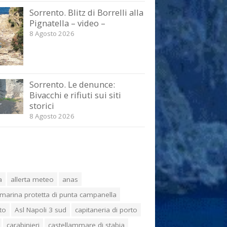
Sorrento. Blitz di Borrelli alla
Pignatella – video –
8 Agosto 2026
Sorrento. Le denunce:
Bivacchi e rifiuti sui siti
storici
8 Agosto 2026
a
allerta meteo
anas
marina protetta di punta campanella
to
Asl Napoli 3 sud
capitaneria di porto
carabinieri
castellammare di stabia