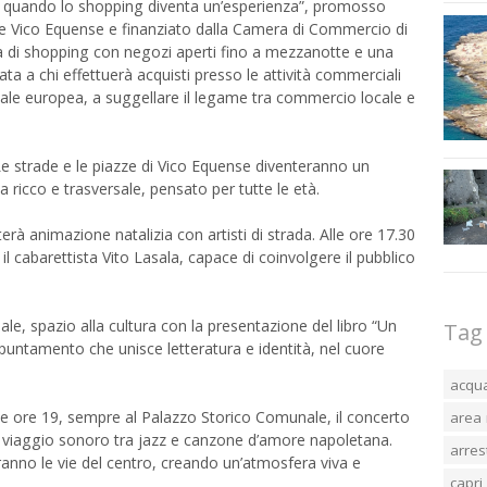
se, quando lo shopping diventa un’esperienza”, promosso
ove Vico Equense e finanziato dalla Camera di Commercio di
ta di shopping con negozi aperti fino a mezzanotte e una
cata a chi effettuerà acquisti presso le attività commerciali
pitale europea, a suggellare il legame tra commercio locale e
e strade e le piazze di Vico Equense diventeranno un
ricco e trasversale, pensato per tutte le età.
erà animazione natalizia con artisti di strada. Alle ore 17.30
cabarettista Vito Lasala, capace di coinvolgere il pubblico
le, spazio alla cultura con la presentazione del libro “Un
Tag
ppuntamento che unisce letteratura e identità, nel cuore
acqu
le ore 19, sempre al Palazzo Storico Comunale, il concerto
area 
n viaggio sonoro tra jazz e canzone d’amore napoletana.
arres
ranno le vie del centro, creando un’atmosfera viva e
capri