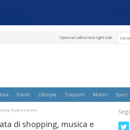
Optional callout text right side.
itica
Eventi
Lifestyle
Trasporti
Motori
Sport
pping, musica e premi
Segu
ata di shopping, musica e