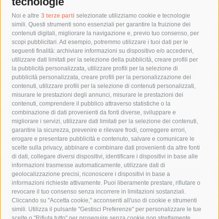
tecnologie
Tag
Noi e altre
3 terze parti
selezionate utilizziamo cookie e tecnologie
simili. Questi strumenti sono essenziali per garantire la fruizione dei
contenuti digitali, migliorare la navigazione e, previo tuo consenso, per
acqua
allerta meteo
anas
scopi pubblicitari. Ad esempio, potremmo utilizzare i tuoi dati per le
seguenti finalità: archiviare informazioni su dispositivo e/o accedervi,
area marina protetta di punta campanella
arresto
utilizzare dati limitati per la selezione della pubblicità, creare profili per
la pubblicità personalizzata, utilizzare profili per la selezione di
Asl Napoli 3 sud
capitaneria di porto
capri
carabinieri
pubblicità personalizzata, creare profili per la personalizzazione dei
castellammare di stabia
circumvesuviana
contenuti, utilizzare profili per la selezione di contenuti personalizzati,
misurare le prestazioni degli annunci, misurare le prestazioni dei
comune di sorrento
concerto
contagi
contenuti, comprendere il pubblico attraverso statistiche o la
combinazione di dati provenienti da fonti diverse, sviluppare e
costiera amalfitana
covid-19
eav
elezioni
migliorare i servizi, utilizzare dati limitati per la selezione dei contenuti,
fondazione sorrento
gori
guardia costiera
incidente
garantire la sicurezza, prevenire e rilevare frodi, correggere errori,
erogare e presentare pubblicità e contenuto, salvare e comunicare le
lavori
lorenzo balducelli
mare
massa lubrense
scelte sulla privacy, abbinare e combinare dati provenienti da altre fonti
di dati, collegare diversi dispositivi, identificare i dispositivi in base alle
massimo coppola
Meta
napoli
ordinanza
informazioni trasmesse automaticamente, utilizzare dati di
penisola sorrentina
piano di sorrento
polizia municipale
geolocalizzazione precisi, riconoscere i dispositivi in base a
informazioni richieste attivamente. Puoi liberamente prestare, rifiutare o
protezione civile
Regione Campania
sant'agnello
revocare il tuo consenso senza incorrere in limitazioni sostanziali.
Cliccando su "Accetta cookie," acconsenti all'uso di cookie e strumenti
sindaco cuomo
sorrento
studenti
temporali
treni
simili. Utilizza il pulsante "Gestisci Preferenze" per personalizzare le tue
turismo
Vico Equense
villa fiorentino
vincenzo de luca
scelte o "Rifiuta tutto" per proseguire senza cookie non strettamente