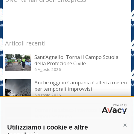
Articoli recenti
Sant’Agnello. Torna il Campo Scuola
della Protezione Civile
6 Agosto 2026
Anche oggi in Campania è allerta meteo
per temporali improvvisi
6 Agosto 2026
Domani e sabato interrotta la linea Eav
Napoli-Sorrento
6 Agosto 2026
Utilizziamo i cookie e altre
Cont