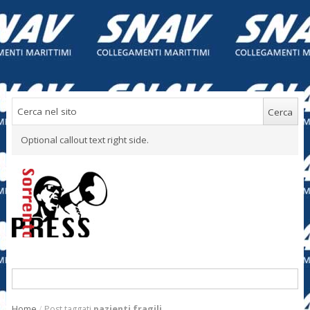
Optional callout text right side.
Home
/
Post taggati
pazienti fragili