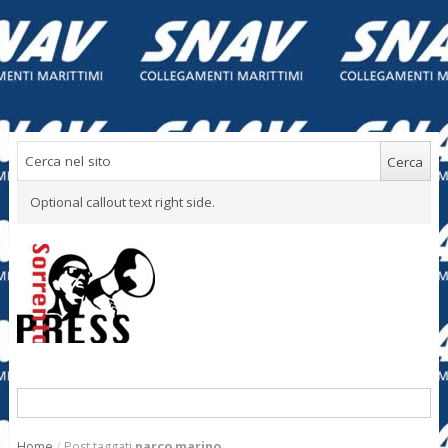
Optional callout text right side.
Home
/
Post taggati
parco marino