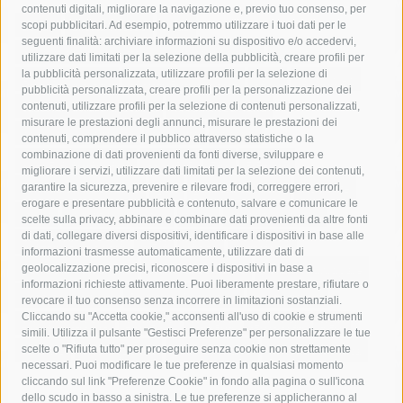
contenuti digitali, migliorare la navigazione e, previo tuo consenso, per
acqua
allerta meteo
anas
scopi pubblicitari. Ad esempio, potremmo utilizzare i tuoi dati per le
seguenti finalità: archiviare informazioni su dispositivo e/o accedervi,
area marina protetta di punta campanella
arresto
utilizzare dati limitati per la selezione della pubblicità, creare profili per
la pubblicità personalizzata, utilizzare profili per la selezione di
Asl Napoli 3 sud
capitaneria di porto
capri
carabinieri
pubblicità personalizzata, creare profili per la personalizzazione dei
castellammare di stabia
circumvesuviana
contenuti, utilizzare profili per la selezione di contenuti personalizzati,
misurare le prestazioni degli annunci, misurare le prestazioni dei
comune di sorrento
concerto
contagi
contenuti, comprendere il pubblico attraverso statistiche o la
combinazione di dati provenienti da fonti diverse, sviluppare e
costiera amalfitana
covid-19
eav
elezioni
migliorare i servizi, utilizzare dati limitati per la selezione dei contenuti,
fondazione sorrento
gori
guardia costiera
incidente
garantire la sicurezza, prevenire e rilevare frodi, correggere errori,
erogare e presentare pubblicità e contenuto, salvare e comunicare le
lavori
lorenzo balducelli
mare
massa lubrense
scelte sulla privacy, abbinare e combinare dati provenienti da altre fonti
di dati, collegare diversi dispositivi, identificare i dispositivi in base alle
massimo coppola
Meta
napoli
ordinanza
informazioni trasmesse automaticamente, utilizzare dati di
penisola sorrentina
piano di sorrento
polizia municipale
geolocalizzazione precisi, riconoscere i dispositivi in base a
informazioni richieste attivamente. Puoi liberamente prestare, rifiutare o
protezione civile
Regione Campania
sant'agnello
revocare il tuo consenso senza incorrere in limitazioni sostanziali.
Cliccando su "Accetta cookie," acconsenti all'uso di cookie e strumenti
sindaco cuomo
sorrento
studenti
temporali
treni
simili. Utilizza il pulsante "Gestisci Preferenze" per personalizzare le tue
turismo
Vico Equense
villa fiorentino
vincenzo de luca
scelte o "Rifiuta tutto" per proseguire senza cookie non strettamente
necessari. Puoi modificare le tue preferenze in qualsiasi momento
cliccando sul link "Preferenze Cookie" in fondo alla pagina o sull'icona
dello scudo in basso a sinistra. Le tue preferenze si applicheranno al