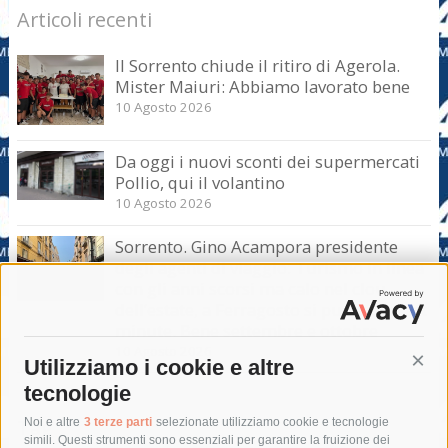
Articoli recenti
Il Sorrento chiude il ritiro di Agerola.
Mister Maiuri: Abbiamo lavorato bene
10 Agosto 2026
Da oggi i nuovi sconti dei supermercati
Pollio, qui il volantino
10 Agosto 2026
Sorrento. Gino Acampora presidente
degli agenti di viaggio: Turismo in linea
con gli anni scorsi ma calo nel clou
dell’estate, a Ferragosto si punta sul last
minute. Bene settembre e ottobre
10 Agosto 2026
Utilizziamo i cookie e altre
Cont
tecnologie
Tag
Noi e altre
3 terze parti
selezionate utilizziamo cookie e tecnologie
simili. Questi strumenti sono essenziali per garantire la fruizione dei