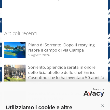
Articoli recenti
Piano di Sorrento. Dopo il restyling
riapre il campo di via Ciampa
5 Agosto 2026
Sorrento. Splendida serata in onore
dello Scialatiello e dello chef Enrico
Cosentino che lo ha inventato 50 anni fa
5 Agosto 2026
Sorrento. Maurizio de Giovanni presenta
il suo ultimo libro
5 Agosto 2026
Utilizziamo i cookie e altre
Cont