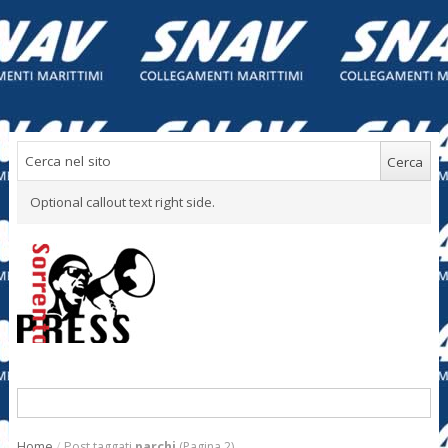
Optional callout text right side.
Home
/
Post taggati
parchi
(Pagina 2)