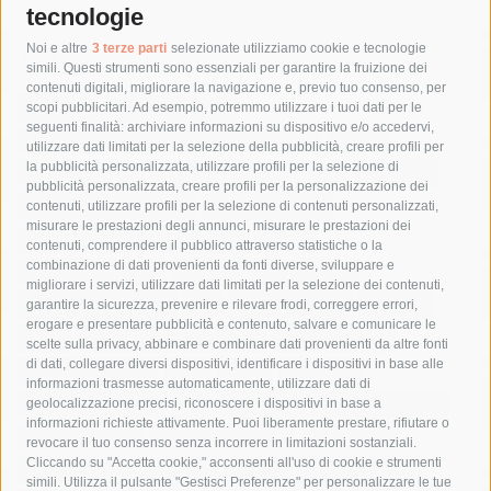
tecnologie
Tag
Noi e altre
3 terze parti
selezionate utilizziamo cookie e tecnologie
simili. Questi strumenti sono essenziali per garantire la fruizione dei
contenuti digitali, migliorare la navigazione e, previo tuo consenso, per
acqua
allerta meteo
anas
scopi pubblicitari. Ad esempio, potremmo utilizzare i tuoi dati per le
seguenti finalità: archiviare informazioni su dispositivo e/o accedervi,
area marina protetta di punta campanella
arresto
utilizzare dati limitati per la selezione della pubblicità, creare profili per
la pubblicità personalizzata, utilizzare profili per la selezione di
Asl Napoli 3 sud
capitaneria di porto
capri
carabinieri
pubblicità personalizzata, creare profili per la personalizzazione dei
castellammare di stabia
circumvesuviana
contenuti, utilizzare profili per la selezione di contenuti personalizzati,
misurare le prestazioni degli annunci, misurare le prestazioni dei
comune di sorrento
concerto
contagi
contenuti, comprendere il pubblico attraverso statistiche o la
combinazione di dati provenienti da fonti diverse, sviluppare e
costiera amalfitana
covid-19
eav
elezioni
migliorare i servizi, utilizzare dati limitati per la selezione dei contenuti,
fondazione sorrento
gori
guardia costiera
incidente
garantire la sicurezza, prevenire e rilevare frodi, correggere errori,
erogare e presentare pubblicità e contenuto, salvare e comunicare le
lavori
lorenzo balducelli
mare
massa lubrense
scelte sulla privacy, abbinare e combinare dati provenienti da altre fonti
di dati, collegare diversi dispositivi, identificare i dispositivi in base alle
massimo coppola
Meta
napoli
ordinanza
informazioni trasmesse automaticamente, utilizzare dati di
penisola sorrentina
piano di sorrento
polizia municipale
geolocalizzazione precisi, riconoscere i dispositivi in base a
informazioni richieste attivamente. Puoi liberamente prestare, rifiutare o
protezione civile
Regione Campania
sant'agnello
revocare il tuo consenso senza incorrere in limitazioni sostanziali.
Cliccando su "Accetta cookie," acconsenti all'uso di cookie e strumenti
sindaco cuomo
sorrento
studenti
temporali
treni
simili. Utilizza il pulsante "Gestisci Preferenze" per personalizzare le tue