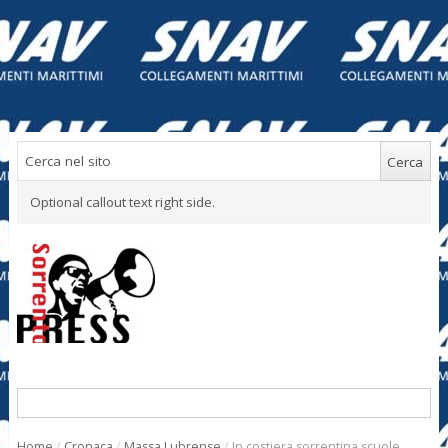
Optional callout text right side.
Home
/
Cronaca
/
Massa Lubrense
/
In costiera sorrentina scuole