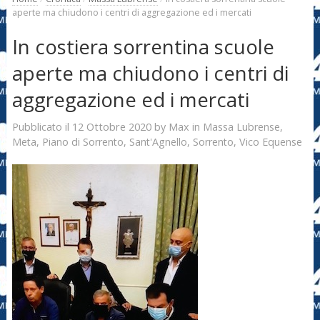
aperte ma chiudono i centri di aggregazione ed i mercati
In costiera sorrentina scuole
aperte ma chiudono i centri di
aggregazione ed i mercati
12 Ottobre 2020
Max
Pubblicato il
by
in
Massa Lubrense
,
Meta
,
Piano di Sorrento
,
Sant'Agnello
,
Sorrento
,
Vico Equense