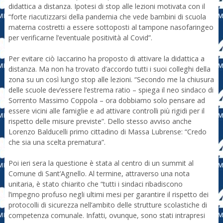
didattica a distanza. Ipotesi di stop alle lezioni motivata con il
“forte riacutizzarsi della pandemia che vede bambini di scuola
materna costretti a essere sottoposti al tampone nasofaringeo
per verificarne l’eventuale positività al Covid”.
Per evitare ciò Iaccarino ha proposto di attivare la didattica a
distanza. Ma non ha trovato d’accordo tutti i suoi colleghi della
zona su un così lungo stop alle lezioni. “Secondo me la chiusura
delle scuole dev’essere l’estrema ratio – spiega il neo sindaco di
Sorrento Massimo Coppola – ora dobbiamo solo pensare ad
essere vicini alle famiglie e ad attivare controlli più rigidi per il
rispetto delle misure previste”. Dello stesso avviso anche
Lorenzo Balducelli primo cittadino di Massa Lubrense: “Credo
che sia una scelta prematura”.
Poi ieri sera la questione è stata al centro di un summit al
Comune di Sant’Agnello. Al termine, attraverso una nota
unitaria, è stato chiarito che “tutti i sindaci ribadiscono
l’impegno profuso negli ultimi mesi per garantire il rispetto dei
protocolli di sicurezza nell’ambito delle strutture scolastiche di
competenza comunale. Infatti, ovunque, sono stati intrapresi