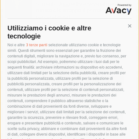
Sorrento. Aggredisce sessualmente una
turista e le strappa il portafogli, fermato
dai carabinieri
7 Agosto 2026
Utilizziamo i cookie e altre
Cont
tecnologie
Tag
Noi e altre
3 terze parti
selezionate utilizziamo cookie e tecnologie
simili. Questi strumenti sono essenziali per garantire la fruizione dei
contenuti digitali, migliorare la navigazione e, previo tuo consenso, per
acqua
allerta meteo
anas
scopi pubblicitari. Ad esempio, potremmo utilizzare i tuoi dati per le
seguenti finalità: archiviare informazioni su dispositivo e/o accedervi,
area marina protetta di punta campanella
arresto
utilizzare dati limitati per la selezione della pubblicità, creare profili per
la pubblicità personalizzata, utilizzare profili per la selezione di
Asl Napoli 3 sud
capitaneria di porto
capri
carabinieri
pubblicità personalizzata, creare profili per la personalizzazione dei
castellammare di stabia
circumvesuviana
contenuti, utilizzare profili per la selezione di contenuti personalizzati,
misurare le prestazioni degli annunci, misurare le prestazioni dei
comune di sorrento
concerto
contagi
contenuti, comprendere il pubblico attraverso statistiche o la
combinazione di dati provenienti da fonti diverse, sviluppare e
costiera amalfitana
covid-19
eav
elezioni
migliorare i servizi, utilizzare dati limitati per la selezione dei contenuti,
fondazione sorrento
gori
guardia costiera
incidente
garantire la sicurezza, prevenire e rilevare frodi, correggere errori,
erogare e presentare pubblicità e contenuto, salvare e comunicare le
lavori
lorenzo balducelli
mare
massa lubrense
scelte sulla privacy, abbinare e combinare dati provenienti da altre fonti
di dati, collegare diversi dispositivi, identificare i dispositivi in base alle
massimo coppola
Meta
napoli
ordinanza