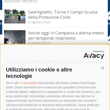
Articoli recenti
Sant’Agnello. Torna il Campo Scuola
della Protezione Civile
6 Agosto 2026
Anche oggi in Campania è allerta meteo
per temporali improvvisi
6 Agosto 2026
Domani e sabato interrotta la linea Eav
Napoli-Sorrento
6 Agosto 2026
Utilizziamo i cookie e altre
Cont
tecnologie
Tag
Noi e altre
3 terze parti
selezionate utilizziamo cookie e tecnologie
simili. Questi strumenti sono essenziali per garantire la fruizione dei
contenuti digitali, migliorare la navigazione e, previo tuo consenso, per
acqua
allerta meteo
anas
scopi pubblicitari. Ad esempio, potremmo utilizzare i tuoi dati per le
seguenti finalità: archiviare informazioni su dispositivo e/o accedervi,
area marina protetta di punta campanella
arresto
utilizzare dati limitati per la selezione della pubblicità, creare profili per
la pubblicità personalizzata, utilizzare profili per la selezione di