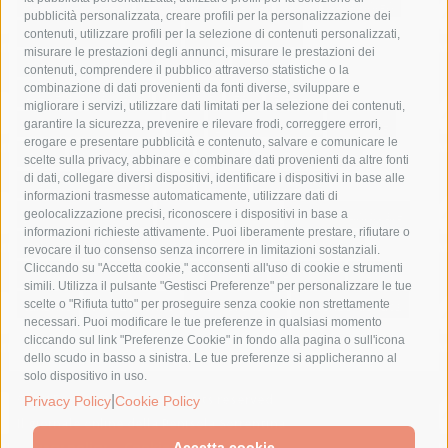
Asl Napoli 3 sud
capitaneria di porto
capri
carabinieri
pubblicità personalizzata, creare profili per la personalizzazione dei
castellammare di stabia
circumvesuviana
contenuti, utilizzare profili per la selezione di contenuti personalizzati,
misurare le prestazioni degli annunci, misurare le prestazioni dei
comune di sorrento
concerto
contagi
contenuti, comprendere il pubblico attraverso statistiche o la
combinazione di dati provenienti da fonti diverse, sviluppare e
costiera amalfitana
covid-19
eav
elezioni
migliorare i servizi, utilizzare dati limitati per la selezione dei contenuti,
fondazione sorrento
gori
guardia costiera
incidente
garantire la sicurezza, prevenire e rilevare frodi, correggere errori,
erogare e presentare pubblicità e contenuto, salvare e comunicare le
lavori
lorenzo balducelli
mare
massa lubrense
scelte sulla privacy, abbinare e combinare dati provenienti da altre fonti
di dati, collegare diversi dispositivi, identificare i dispositivi in base alle
massimo coppola
Meta
napoli
ordinanza
informazioni trasmesse automaticamente, utilizzare dati di
penisola sorrentina
piano di sorrento
polizia municipale
geolocalizzazione precisi, riconoscere i dispositivi in base a
informazioni richieste attivamente. Puoi liberamente prestare, rifiutare o
protezione civile
Regione Campania
sant'agnello
revocare il tuo consenso senza incorrere in limitazioni sostanziali.
Cliccando su "Accetta cookie," acconsenti all'uso di cookie e strumenti
sindaco cuomo
sorrento
studenti
temporali
treni
simili. Utilizza il pulsante "Gestisci Preferenze" per personalizzare le tue
turismo
Vico Equense
villa fiorentino
vincenzo de luca
scelte o "Rifiuta tutto" per proseguire senza cookie non strettamente
necessari. Puoi modificare le tue preferenze in qualsiasi momento
cliccando sul link "Preferenze Cookie" in fondo alla pagina o sull'icona
dello scudo in basso a sinistra. Le tue preferenze si applicheranno al
solo dispositivo in uso.
© 2015 SorrentoPress. All rights reserved.
|
Privacy Policy
Cookie Policy
Il giornale online della Penisola Sorrentina
Privacy policy
-
Cookie Policy
Accetta cookie