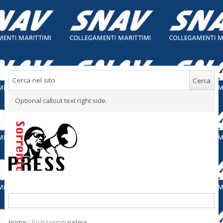
Optional callout text right side.
Home
/
Post taggati
palma