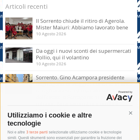
Articoli recenti
Il Sorrento chiude il ritiro di Agerola.
Mister Maiuri: Abbiamo lavorato bene
10 Agosto 2026
Da oggi i nuovi sconti dei supermercati
Pollio, qui il volantino
10 Agosto 2026
Sorrento. Gino Acampora presidente
degli agenti di viaggio: Turismo in linea
con gli anni scorsi ma calo nel clou
dell’estate, a Ferragosto si punta sul last
minute. Bene settembre e ottobre
10 Agosto 2026
Utilizziamo i cookie e altre
Cont
tecnologie
Tag
Noi e altre
3 terze parti
selezionate utilizziamo cookie e tecnologie
simili. Questi strumenti sono essenziali per garantire la fruizione dei