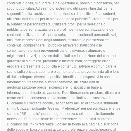
contenuti digitali, migliorare la navigazione e, previo tuo consenso, per
acqua
allerta meteo
anas
scopi pubblicitari. Ad esempio, potremmo utilizzare i tuoi dati per le
seguenti finalità: archiviare informazioni su dispositivo e/o accedervi,
area marina protetta di punta campanella
arresto
utilizzare dati limitati per la selezione della pubblicità, creare profili per
la pubblicità personalizzata, utilizzare profili per la selezione di
Asl Napoli 3 sud
capitaneria di porto
capri
carabinieri
pubblicità personalizzata, creare profili per la personalizzazione dei
castellammare di stabia
circumvesuviana
contenuti, utilizzare profili per la selezione di contenuti personalizzati,
misurare le prestazioni degli annunci, misurare le prestazioni dei
comune di sorrento
concerto
contagi
contenuti, comprendere il pubblico attraverso statistiche o la
combinazione di dati provenienti da fonti diverse, sviluppare e
costiera amalfitana
covid-19
eav
elezioni
migliorare i servizi, utilizzare dati limitati per la selezione dei contenuti,
fondazione sorrento
gori
guardia costiera
incidente
garantire la sicurezza, prevenire e rilevare frodi, correggere errori,
erogare e presentare pubblicità e contenuto, salvare e comunicare le
lavori
lorenzo balducelli
mare
massa lubrense
scelte sulla privacy, abbinare e combinare dati provenienti da altre fonti
di dati, collegare diversi dispositivi, identificare i dispositivi in base alle
massimo coppola
Meta
napoli
ordinanza
informazioni trasmesse automaticamente, utilizzare dati di
penisola sorrentina
piano di sorrento
polizia municipale
geolocalizzazione precisi, riconoscere i dispositivi in base a
informazioni richieste attivamente. Puoi liberamente prestare, rifiutare o
protezione civile
Regione Campania
sant'agnello
revocare il tuo consenso senza incorrere in limitazioni sostanziali.
Cliccando su "Accetta cookie," acconsenti all'uso di cookie e strumenti
sindaco cuomo
sorrento
studenti
temporali
treni
simili. Utilizza il pulsante "Gestisci Preferenze" per personalizzare le tue
turismo
Vico Equense
villa fiorentino
vincenzo de luca
scelte o "Rifiuta tutto" per proseguire senza cookie non strettamente
necessari. Puoi modificare le tue preferenze in qualsiasi momento
cliccando sul link "Preferenze Cookie" in fondo alla pagina o sull'icona
dello scudo in basso a sinistra. Le tue preferenze si applicheranno al