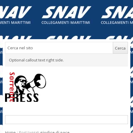
Optional callout text right side.
Home
/
Post taggati
giudice di pace