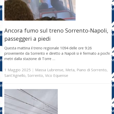
Ancora fumo sul treno Sorrento-Napoli,
passeggeri a piedi
Questa mattina il treno regionale 1094 delle ore 9:26
proveniente da Sorrento e diretto a Napoli si è fermato a pochi
metri dalla stazione di Torre …
1 Maggio 2025
|
Massa Lubrense
,
Meta
,
Piano di Sorrento
,
Sant'Agnello
,
Sorrento
,
Vico Equense