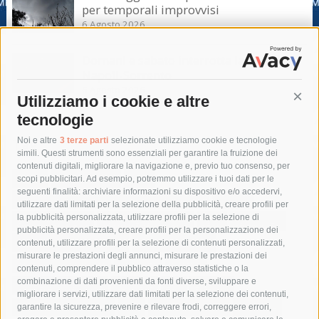
per temporali improvvisi
6 Agosto 2026
Domani e sabato interrotta la linea Eav
Napoli-Sorrento
6 Agosto 2026
Utilizziamo i cookie e altre
Cont
tecnologie
Tag
Noi e altre
3 terze parti
selezionate utilizziamo cookie e tecnologie
simili. Questi strumenti sono essenziali per garantire la fruizione dei
contenuti digitali, migliorare la navigazione e, previo tuo consenso, per
acqua
allerta meteo
anas
scopi pubblicitari. Ad esempio, potremmo utilizzare i tuoi dati per le
seguenti finalità: archiviare informazioni su dispositivo e/o accedervi,
area marina protetta di punta campanella
arresto
utilizzare dati limitati per la selezione della pubblicità, creare profili per
la pubblicità personalizzata, utilizzare profili per la selezione di
Asl Napoli 3 sud
capitaneria di porto
capri
carabinieri
pubblicità personalizzata, creare profili per la personalizzazione dei
castellammare di stabia
circumvesuviana
contenuti, utilizzare profili per la selezione di contenuti personalizzati,
misurare le prestazioni degli annunci, misurare le prestazioni dei
comune di sorrento
concerto
contagi
contenuti, comprendere il pubblico attraverso statistiche o la
combinazione di dati provenienti da fonti diverse, sviluppare e
costiera amalfitana
covid-19
eav
elezioni
migliorare i servizi, utilizzare dati limitati per la selezione dei contenuti,
fondazione sorrento
gori
guardia costiera
incidente
garantire la sicurezza, prevenire e rilevare frodi, correggere errori,