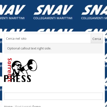
Optional callout text right side.
Home
/
Post taggati
fumo