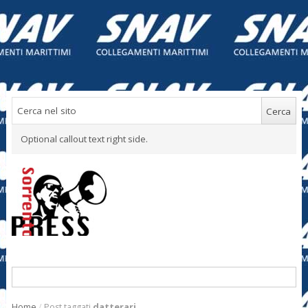
Optional callout text right side.
Home
/
Post taggati
datterari