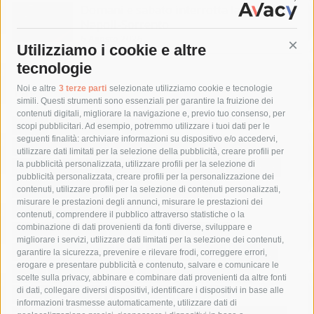
Domani e sabato interrotta la linea Eav
Napoli-Sorrento
6 Agosto 2026
Utilizziamo i cookie e altre
Cont
tecnologie
Tag
Noi e altre
3 terze parti
selezionate utilizziamo cookie e tecnologie
simili. Questi strumenti sono essenziali per garantire la fruizione dei
contenuti digitali, migliorare la navigazione e, previo tuo consenso, per
acqua
allerta meteo
anas
scopi pubblicitari. Ad esempio, potremmo utilizzare i tuoi dati per le
seguenti finalità: archiviare informazioni su dispositivo e/o accedervi,
area marina protetta di punta campanella
arresto
utilizzare dati limitati per la selezione della pubblicità, creare profili per
la pubblicità personalizzata, utilizzare profili per la selezione di
Asl Napoli 3 sud
capitaneria di porto
capri
carabinieri
pubblicità personalizzata, creare profili per la personalizzazione dei
castellammare di stabia
circumvesuviana
contenuti, utilizzare profili per la selezione di contenuti personalizzati,
misurare le prestazioni degli annunci, misurare le prestazioni dei
comune di sorrento
concerto
contagi
contenuti, comprendere il pubblico attraverso statistiche o la
combinazione di dati provenienti da fonti diverse, sviluppare e
costiera amalfitana
covid-19
eav
elezioni
migliorare i servizi, utilizzare dati limitati per la selezione dei contenuti,
fondazione sorrento
gori
guardia costiera
incidente
garantire la sicurezza, prevenire e rilevare frodi, correggere errori,
erogare e presentare pubblicità e contenuto, salvare e comunicare le
lavori
lorenzo balducelli
mare
massa lubrense
scelte sulla privacy, abbinare e combinare dati provenienti da altre fonti
di dati, collegare diversi dispositivi, identificare i dispositivi in base alle
massimo coppola
Meta
napoli
ordinanza
informazioni trasmesse automaticamente, utilizzare dati di