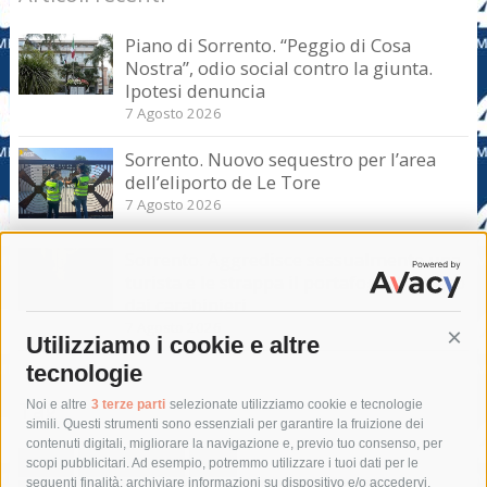
Piano di Sorrento. “Peggio di Cosa
Nostra”, odio social contro la giunta.
Ipotesi denuncia
7 Agosto 2026
Sorrento. Nuovo sequestro per l’area
dell’eliporto de Le Tore
7 Agosto 2026
Sorrento. Aggredisce sessualmente una
turista e le strappa il portafogli, fermato
dai carabinieri
7 Agosto 2026
Utilizziamo i cookie e altre
Cont
tecnologie
Tag
Noi e altre
3 terze parti
selezionate utilizziamo cookie e tecnologie
simili. Questi strumenti sono essenziali per garantire la fruizione dei
contenuti digitali, migliorare la navigazione e, previo tuo consenso, per
acqua
allerta meteo
anas
scopi pubblicitari. Ad esempio, potremmo utilizzare i tuoi dati per le
seguenti finalità: archiviare informazioni su dispositivo e/o accedervi,