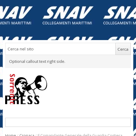
Optional callout text right side.
Home
/
Cronaca
/
Il Comandante Generale della Guardia Costiera