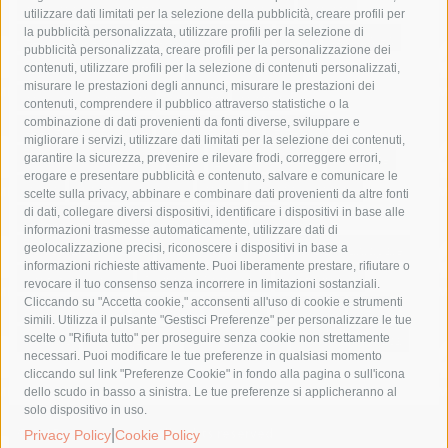
area marina protetta di punta campanella
arresto
utilizzare dati limitati per la selezione della pubblicità, creare profili per
la pubblicità personalizzata, utilizzare profili per la selezione di
Asl Napoli 3 sud
capitaneria di porto
capri
carabinieri
pubblicità personalizzata, creare profili per la personalizzazione dei
castellammare di stabia
circumvesuviana
contenuti, utilizzare profili per la selezione di contenuti personalizzati,
misurare le prestazioni degli annunci, misurare le prestazioni dei
comune di sorrento
concerto
contagi
contenuti, comprendere il pubblico attraverso statistiche o la
combinazione di dati provenienti da fonti diverse, sviluppare e
costiera amalfitana
covid-19
eav
elezioni
migliorare i servizi, utilizzare dati limitati per la selezione dei contenuti,
fondazione sorrento
gori
guardia costiera
incidente
garantire la sicurezza, prevenire e rilevare frodi, correggere errori,
erogare e presentare pubblicità e contenuto, salvare e comunicare le
lavori
lorenzo balducelli
mare
massa lubrense
scelte sulla privacy, abbinare e combinare dati provenienti da altre fonti
di dati, collegare diversi dispositivi, identificare i dispositivi in base alle
massimo coppola
Meta
napoli
ordinanza
informazioni trasmesse automaticamente, utilizzare dati di
penisola sorrentina
piano di sorrento
polizia municipale
geolocalizzazione precisi, riconoscere i dispositivi in base a
informazioni richieste attivamente. Puoi liberamente prestare, rifiutare o
protezione civile
Regione Campania
sant'agnello
revocare il tuo consenso senza incorrere in limitazioni sostanziali.
Cliccando su "Accetta cookie," acconsenti all'uso di cookie e strumenti
sindaco cuomo
sorrento
studenti
temporali
treni
simili. Utilizza il pulsante "Gestisci Preferenze" per personalizzare le tue
turismo
Vico Equense
villa fiorentino
vincenzo de luca
scelte o "Rifiuta tutto" per proseguire senza cookie non strettamente
necessari. Puoi modificare le tue preferenze in qualsiasi momento
cliccando sul link "Preferenze Cookie" in fondo alla pagina o sull'icona
dello scudo in basso a sinistra. Le tue preferenze si applicheranno al
solo dispositivo in uso.
© 2015 SorrentoPress. All rights reserved.
|
Privacy Policy
Cookie Policy