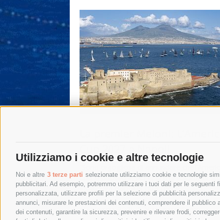
La premier Meloni: L’Americ
Cup 2027 a Napoli
Utilizziamo i cookie e altre tecnologie
“Sono orgogliosa di annunciare che l’Americ
Noi e altre
3 terze parti
selezionate utilizziamo cookie e tecnologie simil
Cup si disputerà, per la prima volta nella sto
pubblicitari. Ad esempio, potremmo utilizzare i tuoi dati per le seguenti fin
Italia. Sarà Napoli la città che …
personalizzata, utilizzare profili per la selezione di pubblicità personaliz
annunci, misurare le prestazioni dei contenuti, comprendere il pubblico att
15 Maggio 2025
|
Altri Sport
,
Sport
dei contenuti, garantire la sicurezza, prevenire e rilevare frodi, corregg