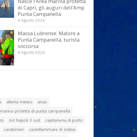
Nasce l’Area marina protetta
di Capri, gli auguri dell’Amp
Punta Campanella
6 Agosto 2026
Massa Lubrense. Malore a
Punta Campanella, turista
soccorsa
6 Agosto 2026
a
allerta meteo
anas
marina protetta di punta campanella
to
Asl Napoli 3 sud
capitaneria di porto
carabinieri
castellammare di stabia