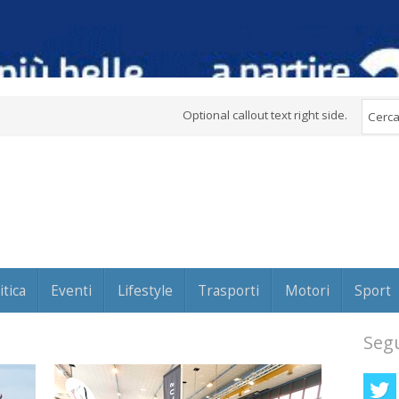
Optional callout text right side.
itica
Eventi
Lifestyle
Trasporti
Motori
Sport
Segu