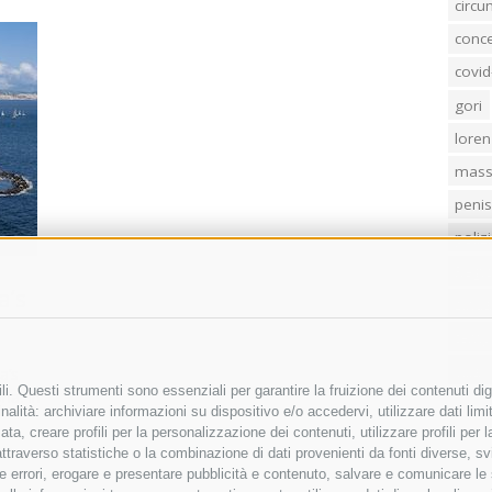
circ
conc
covid
gori
loren
mass
penis
poliz
Regi
a’s
sind
temp
villa
a’s
i. Questi strumenti sono essenziali per garantire la fruizione dei contenuti dig
ria, in
alità: archiviare informazioni su dispositivo e/o accedervi, utilizzare dati limita
zata, creare profili per la personalizzazione dei contenuti, utilizzare profili per
raverso statistiche o la combinazione di dati provenienti da fonti diverse, svilu
ere errori, erogare e presentare pubblicità e contenuto, salvare e comunicare le