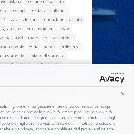
umvesuviana
comune di sorrento
erto
contagi
costiera amalfitana
-19
eav
elezioni
fondazione sorrento
guardia costiera
incidente
lavori
zo balducelli
mare
massa lubrense
imo coppola
Meta
napoli
ordinanza
ola sorrentina
piano di sorrento
ia municipale
protezione civile
one Campania
sant'agnello
aco cuomo
sorrento
studenti
orali
treni
turismo
Vico Equense
Conti
 fiorentino
vincenzo de luca
itali, migliorare la navigazione e, previo tuo consenso, per scopi
ti per la selezione della pubblicità, creare profili per la pubblicità
 la selezione di contenuti personalizzati, misurare le prestazioni degli
ppare e migliorare i servizi, utilizzare dati limitati per la selezione
 scelte sulla privacy, abbinare e combinare dati provenienti da altre