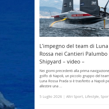
L’impegno del team di Luna
Rossa nei Cantieri Palumbo
Shipyard – video –
Nei giorni precedenti alla prima navigazione
golfo di Napoli, un piccolo gruppo del team
Luna Rossa Prada si è trasferito a Napoli p
allestire una …
5 Luglio 2026
|
Altri Sport
,
Lifestyle
,
Spor