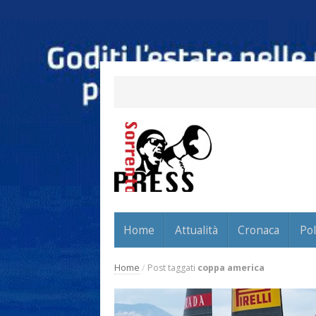
Home
Attualità
Cronaca
Pol
Home
/
Post taggati
coppa america