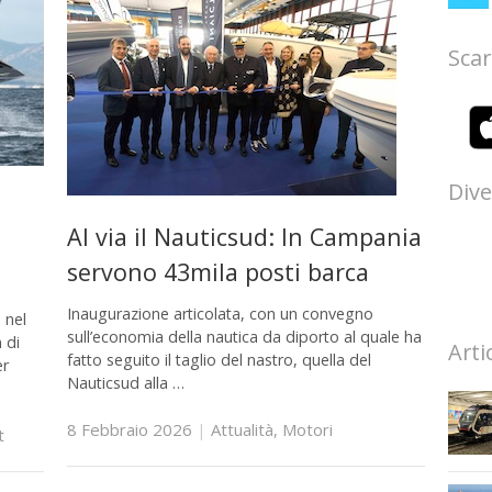
Scar
Dive
Al via il Nauticsud: In Campania
servono 43mila posti barca
Inaugurazione articolata, con un convegno
 nel
sull’economia della nautica da diporto al quale ha
 di
Arti
fatto seguito il taglio del nastro, quella del
er
Nauticsud alla …
8 Febbraio 2026
|
Attualità
,
Motori
t