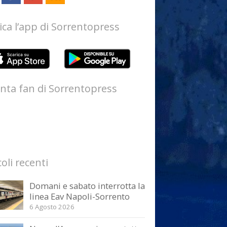
ica l’app di Sorrentopress
nta fan di Sorrentopress
coli recenti
Domani e sabato interrotta la
linea Eav Napoli-Sorrento
6 Agosto 2026