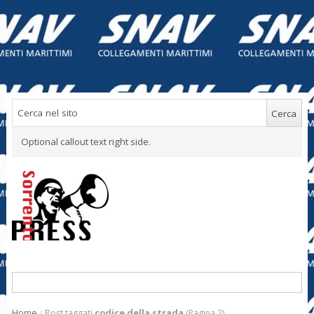
Optional callout text right side.
Home
/
Post taggati
codice della strada
(Pagina 2)