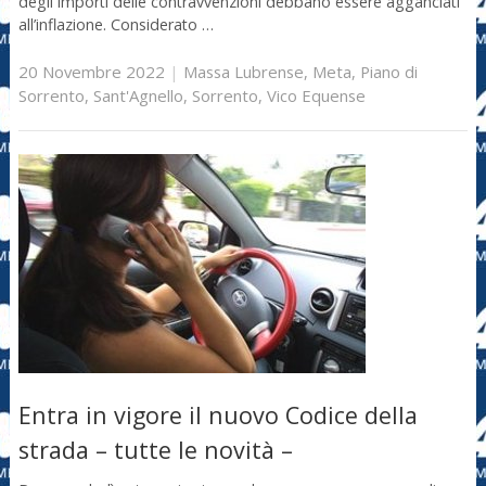
degli importi delle contravvenzioni debbano essere agganciati
all’inflazione. Considerato …
20 Novembre 2022
|
Massa Lubrense
,
Meta
,
Piano di
Sorrento
,
Sant'Agnello
,
Sorrento
,
Vico Equense
Entra in vigore il nuovo Codice della
strada – tutte le novità –