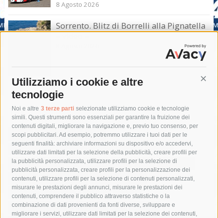
8 Agosto 2026
Sorrento. Blitz di Borrelli alla Pignatella
– video –
8 Agosto 2026
Utilizziamo i cookie e altre
Cont
tecnologie
Tag
Noi e altre
3 terze parti
selezionate utilizziamo cookie e tecnologie
simili. Questi strumenti sono essenziali per garantire la fruizione dei
contenuti digitali, migliorare la navigazione e, previo tuo consenso, per
acqua
allerta meteo
anas
scopi pubblicitari. Ad esempio, potremmo utilizzare i tuoi dati per le
seguenti finalità: archiviare informazioni su dispositivo e/o accedervi,
area marina protetta di punta campanella
arresto
utilizzare dati limitati per la selezione della pubblicità, creare profili per
la pubblicità personalizzata, utilizzare profili per la selezione di
Asl Napoli 3 sud
capitaneria di porto
capri
carabinieri
pubblicità personalizzata, creare profili per la personalizzazione dei
castellammare di stabia
circumvesuviana
contenuti, utilizzare profili per la selezione di contenuti personalizzati,
misurare le prestazioni degli annunci, misurare le prestazioni dei
comune di sorrento
concerto
contagi
contenuti, comprendere il pubblico attraverso statistiche o la
combinazione di dati provenienti da fonti diverse, sviluppare e
costiera amalfitana
covid-19
eav
elezioni
migliorare i servizi, utilizzare dati limitati per la selezione dei contenuti,