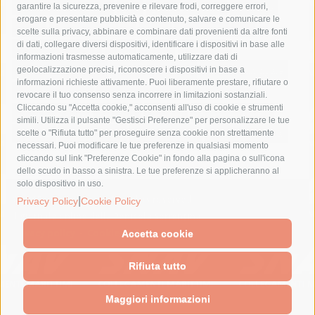
fondazione sorrento
gori
guardia costiera
incidente
garantire la sicurezza, prevenire e rilevare frodi, correggere errori,
erogare e presentare pubblicità e contenuto, salvare e comunicare le
lavori
lorenzo balducelli
mare
massa lubrense
scelte sulla privacy, abbinare e combinare dati provenienti da altre fonti
di dati, collegare diversi dispositivi, identificare i dispositivi in base alle
massimo coppola
Meta
napoli
ordinanza
informazioni trasmesse automaticamente, utilizzare dati di
penisola sorrentina
piano di sorrento
polizia municipale
geolocalizzazione precisi, riconoscere i dispositivi in base a
informazioni richieste attivamente. Puoi liberamente prestare, rifiutare o
protezione civile
Regione Campania
sant'agnello
revocare il tuo consenso senza incorrere in limitazioni sostanziali.
Cliccando su "Accetta cookie," acconsenti all'uso di cookie e strumenti
sindaco cuomo
sorrento
studenti
temporali
treni
simili. Utilizza il pulsante "Gestisci Preferenze" per personalizzare le tue
turismo
Vico Equense
villa fiorentino
vincenzo de luca
scelte o "Rifiuta tutto" per proseguire senza cookie non strettamente
necessari. Puoi modificare le tue preferenze in qualsiasi momento
cliccando sul link "Preferenze Cookie" in fondo alla pagina o sull'icona
dello scudo in basso a sinistra. Le tue preferenze si applicheranno al
solo dispositivo in uso.
© 2015 SorrentoPress. All rights reserved.
|
Privacy Policy
Cookie Policy
Il giornale online della Penisola Sorrentina
Privacy policy
-
Cookie Policy
Accetta cookie
Rifiuta tutto
Maggiori informazioni