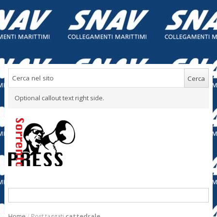
Optional callout text right side.
Home
/
Post taggati
cattedrale