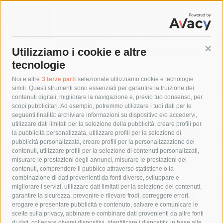
Massa Lubrense. Sicurezza in mare
nell’Amp Punta Campanella, incontro
con il sottosegretario Iannone
9 Agosto 2026
Utilizziamo i cookie e altre
Cont
tecnologie
Tag
Noi e altre
3 terze parti
selezionate utilizziamo cookie e tecnologie
simili. Questi strumenti sono essenziali per garantire la fruizione dei
contenuti digitali, migliorare la navigazione e, previo tuo consenso, per
acqua
allerta meteo
anas
scopi pubblicitari. Ad esempio, potremmo utilizzare i tuoi dati per le
seguenti finalità: archiviare informazioni su dispositivo e/o accedervi,
area marina protetta di punta campanella
arresto
utilizzare dati limitati per la selezione della pubblicità, creare profili per
la pubblicità personalizzata, utilizzare profili per la selezione di
Asl Napoli 3 sud
capitaneria di porto
capri
carabinieri
pubblicità personalizzata, creare profili per la personalizzazione dei
castellammare di stabia
circumvesuviana
contenuti, utilizzare profili per la selezione di contenuti personalizzati,
misurare le prestazioni degli annunci, misurare le prestazioni dei
comune di sorrento
concerto
contagi
contenuti, comprendere il pubblico attraverso statistiche o la
combinazione di dati provenienti da fonti diverse, sviluppare e
costiera amalfitana
covid-19
eav
elezioni
migliorare i servizi, utilizzare dati limitati per la selezione dei contenuti,
fondazione sorrento
gori
guardia costiera
incidente
garantire la sicurezza, prevenire e rilevare frodi, correggere errori,
erogare e presentare pubblicità e contenuto, salvare e comunicare le
lavori
lorenzo balducelli
mare
massa lubrense
scelte sulla privacy, abbinare e combinare dati provenienti da altre fonti
di dati, collegare diversi dispositivi, identificare i dispositivi in base alle